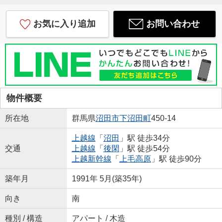
お気に入り追加
お問い合わせ
物件概要
所在地
群馬県
沼田市
下沼田町
450-14
上越線
「
沼田
」駅 徒歩34分
交通
上越線
「
後閑
」駅 徒歩54分
上越新幹線
「
上毛高原
」駅 徒歩90分
築年月
1991年 5月(築35年)
向き
南
種別 / 構造
アパート / 木造