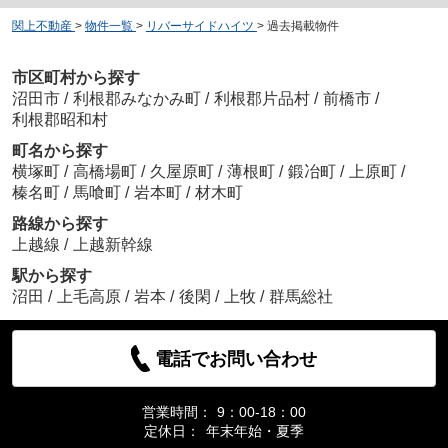
関上不動産
>
物件一覧
>
リバーサイドハイツ
>
過去掲載物件
市区町村から探す
沼田市
/
利根郡みなかみ町
/
利根郡片品村
/
前橋市
/
利根郡昭和村
町名から探す
横塚町
/
高橋場町
/
久屋原町
/
薄根町
/
鍛冶町
/
上原町
/
榛名町
/
馬喰町
/
岩本町
/
材木町
路線から探す
上越線
/
上越新幹線
駅から探す
沼田
/
上毛高原
/
岩本
/
後閑
/
上牧
/
群馬総社
電話でお問い合わせ
営業時間：
9：00-18：00
定休日：
年末年始・夏季