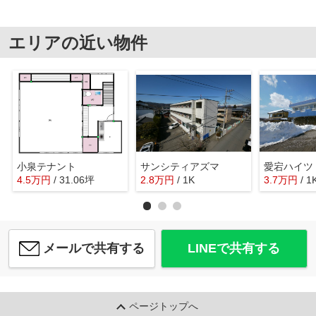
エリアの近い物件
小泉テナント
サンシティアズマ
愛宕ハイツ
4.5
万
円
/ 31.06坪
2.8
万
円
/ 1K
3.7
万
円
/ 1
メールで共有する
LINEで共有する
ページトップへ