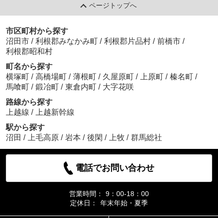
ページトップへ
市区町村から探す
沼田市
/
利根郡みなかみ町
/
利根郡片品村
/
前橋市
/
利根郡昭和村
町名から探す
横塚町
/
高橋場町
/
薄根町
/
久屋原町
/
上原町
/
榛名町
/
馬喰町
/
鍛冶町
/
東倉内町
/
大字花咲
路線から探す
上越線
/
上越新幹線
駅から探す
沼田
/
上毛高原
/
岩本
/
後閑
/
上牧
/
群馬総社
電話でお問い合わせ
営業時間：
9：00-18：00
定休日：
年末年始・夏季