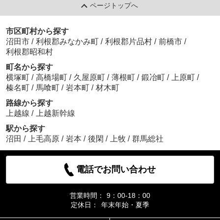
ページトップへ
市区町村から探す
沼田市
/
利根郡みなかみ町
/
利根郡片品村
/
前橋市
/
利根郡昭和村
町名から探す
横塚町
/
高橋場町
/
久屋原町
/
薄根町
/
鍛冶町
/
上原町
/
榛名町
/
馬喰町
/
岩本町
/
材木町
路線から探す
上越線
/
上越新幹線
駅から探す
沼田
/
上毛高原
/
岩本
/
後閑
/
上牧
/
群馬総社
電話でお問い合わせ
営業時間：
9：00-18：00
定休日：
年末年始・夏季