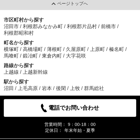
ページトップへ
市区町村から探す
沼田市
/
利根郡みなかみ町
/
利根郡片品村
/
前橋市
/
利根郡昭和村
町名から探す
横塚町
/
高橋場町
/
薄根町
/
久屋原町
/
上原町
/
榛名町
/
馬喰町
/
鍛冶町
/
東倉内町
/
大字花咲
路線から探す
上越線
/
上越新幹線
駅から探す
沼田
/
上毛高原
/
岩本
/
後閑
/
上牧
/
群馬総社
電話でお問い合わせ
営業時間：
9：00-18：00
定休日：
年末年始・夏季