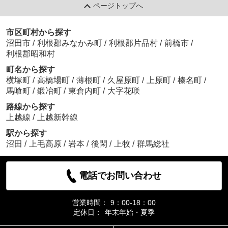
ページトップへ
市区町村から探す
沼田市
/
利根郡みなかみ町
/
利根郡片品村
/
前橋市
/
利根郡昭和村
町名から探す
横塚町
/
高橋場町
/
薄根町
/
久屋原町
/
上原町
/
榛名町
/
馬喰町
/
鍛冶町
/
東倉内町
/
大字花咲
路線から探す
上越線
/
上越新幹線
駅から探す
沼田
/
上毛高原
/
岩本
/
後閑
/
上牧
/
群馬総社
電話でお問い合わせ
営業時間：
9：00-18：00
定休日：
年末年始・夏季