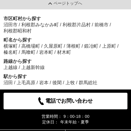
ページトップへ
市区町村から探す
沼田市
/
利根郡みなかみ町
/
利根郡片品村
/
前橋市
/
利根郡昭和村
町名から探す
横塚町
/
高橋場町
/
久屋原町
/
薄根町
/
鍛冶町
/
上原町
/
榛名町
/
馬喰町
/
岩本町
/
材木町
路線から探す
上越線
/
上越新幹線
駅から探す
沼田
/
上毛高原
/
岩本
/
後閑
/
上牧
/
群馬総社
電話でお問い合わせ
営業時間：
9：00-18：00
定休日：
年末年始・夏季