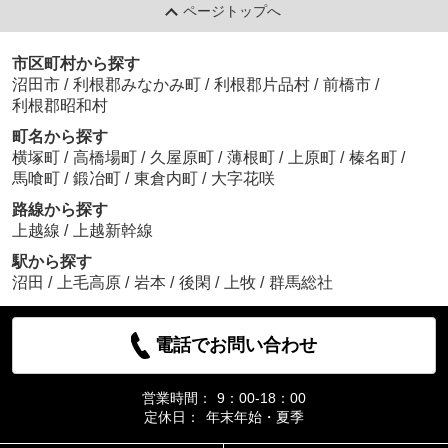
ページトップへ
市区町村から探す
沼田市
/
利根郡みなかみ町
/
利根郡片品村
/
前橋市
/
利根郡昭和村
町名から探す
横塚町
/
高橋場町
/
久屋原町
/
薄根町
/
上原町
/
榛名町
/
馬喰町
/
鍛冶町
/
東倉内町
/
大字花咲
路線から探す
上越線
/
上越新幹線
駅から探す
沼田
/
上毛高原
/
岩本
/
後閑
/
上牧
/
群馬総社
電話でお問い合わせ
営業時間：
9：00-18：00
定休日：
年末年始・夏季