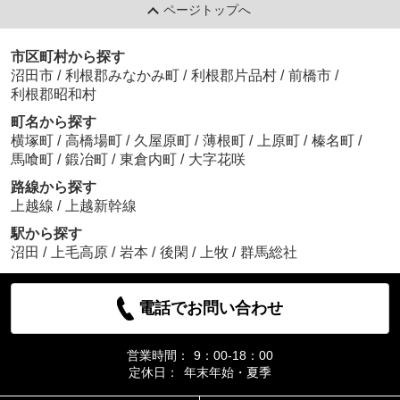
ページトップへ
市区町村から探す
沼田市
/
利根郡みなかみ町
/
利根郡片品村
/
前橋市
/
利根郡昭和村
町名から探す
横塚町
/
高橋場町
/
久屋原町
/
薄根町
/
上原町
/
榛名町
/
馬喰町
/
鍛冶町
/
東倉内町
/
大字花咲
路線から探す
上越線
/
上越新幹線
駅から探す
沼田
/
上毛高原
/
岩本
/
後閑
/
上牧
/
群馬総社
電話でお問い合わせ
営業時間：
9：00-18：00
定休日：
年末年始・夏季