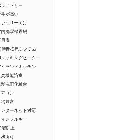
バリアフリー
天井が高い
ファミリー向け
室内洗濯機置場
専用庭
24時間換気システム
IHクッキングヒーター
アイランドキッチン
追焚機能浴室
洗髪洗面化粧台
エアコン
収納豊富
インターネット対応
ディンプルキー
10階以上
事務所可