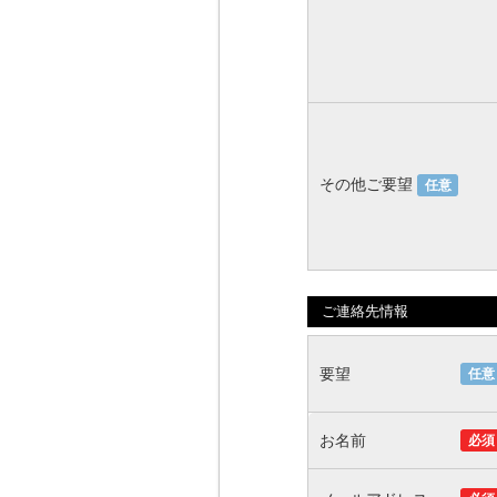
その他ご要望
任意
ご連絡先情報
要望
任意
お名前
必須