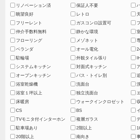
リノベーション済
保証人不要
眺望良好
レトロ
フリーレント
ガスコンロ設置可
仲介手数料無料
静かな環境
フローリング
メゾネット
ベランダ
オール電化
駐輪場
外観タイル張り
システムキッチン
対面式キッチン
オープンキッチン
バス・トイレ別
浴室乾燥機
洗面台
浴室１坪以上
独立洗面台
床暖房
ウォークインクロゼット
CS
BS
TVモニタ付インターホン
複層ガラス
駐車場あり
2階以上
20階以上
南向き