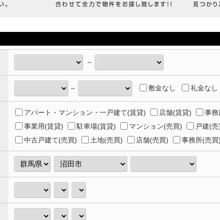
～
敷金なし
礼金なし
～
アパート・マンション・一戸建て(賃貸)
店舗(賃貸)
事務
事業用(賃貸)
駐車場(賃貸)
マンション(売買)
戸建(売
中古戸建て(売買)
土地(売買)
店舗(売買)
事務所(売買