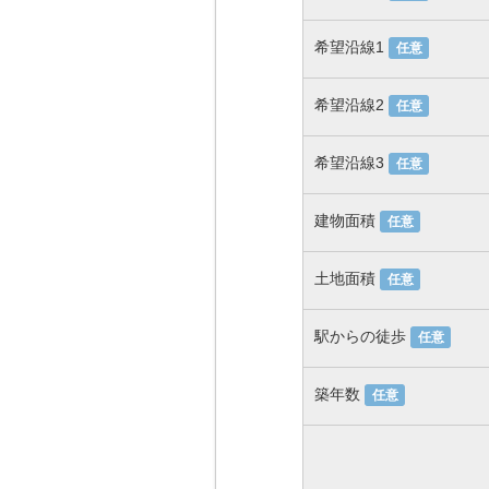
希望沿線1
任意
希望沿線2
任意
希望沿線3
任意
建物面積
任意
土地面積
任意
駅からの徒歩
任意
築年数
任意