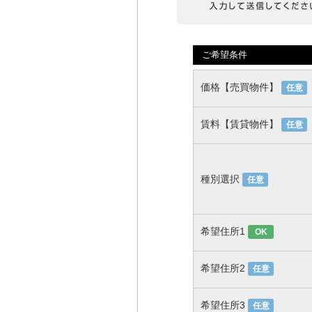
ご希望条件
価格【売買物件】
任意
賃料【賃貸物件】
任意
種別選択
任意
希望住所1
OK
希望住所2
任意
希望住所3
任意