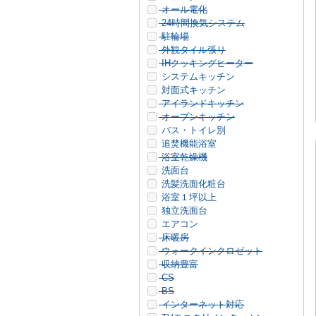
オール電化
24時間換気システム
駐輪場
外観タイル張り
IHクッキングヒーター
システムキッチン
対面式キッチン
アイランドキッチン
オープンキッチン
バス・トイレ別
追焚機能浴室
浴室乾燥機
洗面台
洗髪洗面化粧台
浴室１坪以上
独立洗面台
エアコン
床暖房
ウォークインクロゼット
収納豊富
CS
BS
インターネット対応