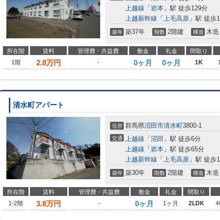
上越線
「
岩本
」駅 徒歩129分
上越新幹線
「
上毛高原
」駅 徒歩1
築37年
2階建
木造
築年
階数
構造
所在階
賃料
管理費・共益費
敷金
礼金
間取り
2.8
万円
0ヶ月
0ヶ月
1階
-
1K
清水町アパート
群馬県
沼田市
清水町
3800-1
住所
交通
上越線
「
沼田
」駅 徒歩6分
上越線
「
岩本
」駅 徒歩65分
上越新幹線
「
上毛高原
」駅 徒歩1
築30年
2階建
木造
築年
階数
構造
所在階
賃料
管理費・共益費
敷金
礼金
間取り
3.8
万円
0ヶ月
1-2階
-
1ヶ月
2LDK
4