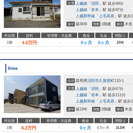
交通
上越線
「
沼田
」駅 徒歩49分
上越線
「
岩本
」駅 徒歩97分
上越新幹線
「
上毛高原
」駅 徒歩1
築36年
1階建
木造
築年
階数
構造
所在階
賃料
管理費・共益費
敷金
礼金
間取り
4.5
万円
0ヶ月
0ヶ月
1階
-
2DK
linea
群馬県
沼田市
久屋原町
110-1
住所
交通
上越線
「
沼田
」駅 徒歩67分
上越線
「
岩本
」駅 徒歩111分
上越新幹線
「
上毛高原
」駅 徒歩1
築19年
2階建
木造
築年
階数
構造
所在階
賃料
管理費・共益費
敷金
礼金
間取り
6.2
万円
0ヶ月
1階
-
0.5ヶ月
2LDK