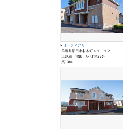
ミーティアＡ
群馬県沼田市材木町４１－１２
上越線「沼田」駅 徒歩23分
築13年