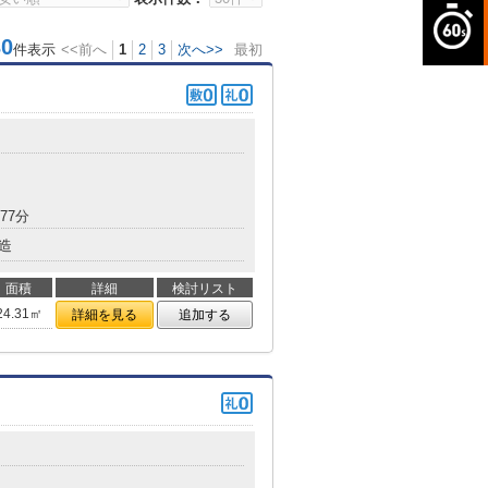
0
件表示
<<前へ
1
2
3
次へ>>
最初
77分
造
面積
詳細
検討リスト
24.31㎡
詳細を見る
追加する