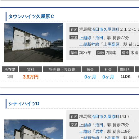
タウンハイツ久屋原Ｃ
群馬県
沼田市
久屋原町
２１２-１
住所
交通
上越線
「
沼田
」駅 徒歩77分
上越新幹線
「
上毛高原
」駅 徒歩1
築27年
2階建
木造
築年
階数
構造
所在階
賃料
管理費・共益費
敷金
礼金
間取り
3.9
万円
0ヶ月
0ヶ月
1階
-
1LDK
シティハイツD
群馬県
沼田市
久屋原町
143-7
住所
交通
上越線
「
沼田
」駅 徒歩75分
上越線
「
岩本
」駅 徒歩119分
上越新幹線
「
上毛高原
」駅 徒歩1