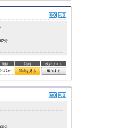
５
62分
面積
詳細
検討リスト
34.71㎡
詳細を見る
追加する
60分