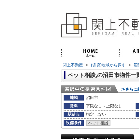
関上不動産
>
(賃貸)地域から探す
>
沼
ペット相談,の沼田市物件一
≫さらに
地域
沼田市
賃料
下限なし～上限なし
駅徒歩
指定しない
設備条件
ペット相談