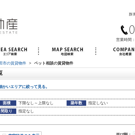
営業時間：
田市の賃貸物件
>
ペット相談の賃貸物件
覧
細かいエリアに絞って見る。
面積
下限なし～上限なし
築年数
指定しない
間取り
指定なし
並び順：