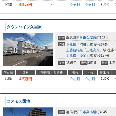
4.9
万円
0ヶ月
0ヶ月
1-2階
-
2LDK
タウンハイツ久屋原
群馬県
沼田市
久屋原町
192-1
住所
交通
上越線
「
沼田
」駅 徒歩78分
上越新幹線
「
上毛高原
」駅 徒歩1
上越線
「
後閑
」駅 徒歩127分
築29年
2階建
木造
築年
階数
構造
所在階
賃料
管理費・共益費
敷金
礼金
間取り
4.5
万円
0ヶ月
0ヶ月
1-2階
-
2LDK
コスモス団地
群馬県
沼田市
高橋場町
4945-1
住所