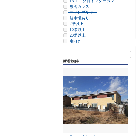
TVモニタ付インターホン
複層ガラス
ディンプルキー
駐車場あり
2階以上
10階以上
20階以上
南向き
新着物件