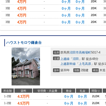
4
万円
0ヶ月
0ヶ月
1階
-
2DK
3
4
万円
0ヶ月
0ヶ月
3階
-
2DK
3
4
万円
0ヶ月
0ヶ月
3階
-
2DK
3
4
万円
0ヶ月
0ヶ月
3階
-
2DK
3
ハウストモロウ鎌倉台
群馬県
沼田市
高橋場町
5017-4
住所
交通
上越線
「
沼田
」駅 徒歩48分
上越新幹線
「
上毛高原
」駅 徒歩1
築30年
2階建
木造
築年
階数
構造
所在階
賃料
管理費・共益費
敷金
礼金
間取り
4.3
万円
0ヶ月
0ヶ月
1-2階
-
2LDK
4.5
万円
0ヶ月
0ヶ月
1-2階
-
2LDK