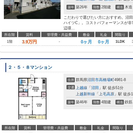
築26年
2階建
木造
築年
階数
構造
こだわりで選びたい方におすすめ。沼田
ハイツC」。コストパフォーマンスが非
辺環...
所在階
賃料
管理費・共益費
敷金
礼金
間取り
3.9
万円
0ヶ月
0ヶ月
1階
-
1LDK
２・５・８マンション
群馬県
沼田市
高橋場町
4981-8
住所
交通
上越線
「
沼田
」駅 徒歩51分
上越新幹線
「
上毛高原
」駅 徒歩1
築46年
4階建
鉄筋
築年
階数
構造
所在階
賃料
管理費・共益費
敷金
礼金
間取り