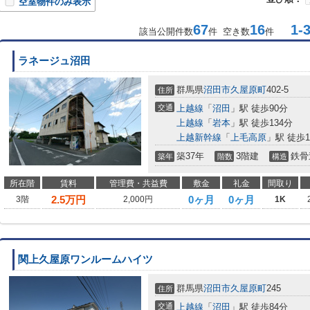
空室物件のみ表示
67
16
1-3
該当公開件数
件 空き数
件
ラネージュ沼田
群馬県
沼田市
久屋原町
402-5
住所
交通
上越線
「
沼田
」駅 徒歩90分
上越線
「
岩本
」駅 徒歩134分
上越新幹線
「
上毛高原
」駅 徒歩1
築37年
3階建
鉄骨
築年
階数
構造
所在階
賃料
管理費・共益費
敷金
礼金
間取り
2.5
万円
0ヶ月
0ヶ月
3階
2,000円
1K
関上久屋原ワンルームハイツ
群馬県
沼田市
久屋原町
245
住所
交通
上越線
「
沼田
」駅 徒歩84分