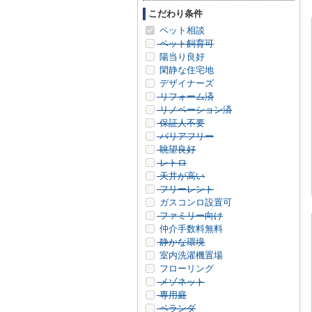
こだわり条件
ペット相談
ペット飼育可
陽当り良好
閑静な住宅地
デザイナーズ
リフォーム済
リノベーション済
保証人不要
バリアフリー
眺望良好
レトロ
天井が高い
フリーレント
ガスコンロ設置可
ファミリー向け
仲介手数料無料
静かな環境
室内洗濯機置場
フローリング
メゾネット
専用庭
ベランダ