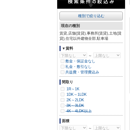
種別で絞り込む
現在の種別
賃貸,店舗(賃貸),事務所(賃貸),土地(賃
貸),住宅以外建物全部,駐車場
▼賃料
～
敷金・保証金なし
礼金・敷引なし
共益費・管理費込み
間取り
1R～1K
1DK～1LDK
2K～2LDK
3K～3LDK
4K～4LDK以上
面積
～