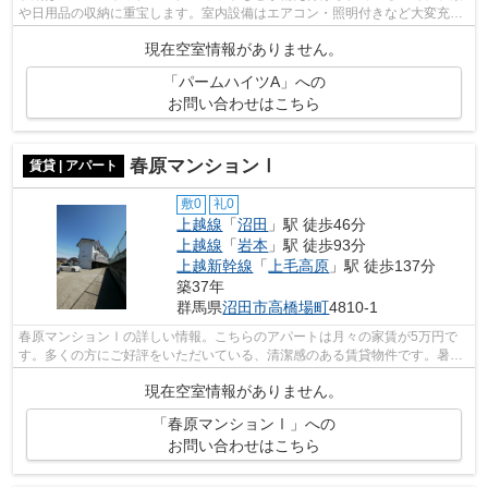
や日用品の収納に重宝します。室内設備はエアコン・照明付きなど大変充実
しております。駐車スペースももちろ...
現在空室情報がありません。
「パームハイツA」への
お問い合わせはこちら
春原マンションⅠ
賃貸 | アパート
敷0
礼0
上越線
「
沼田
」駅 徒歩46分
上越線
「
岩本
」駅 徒歩93分
上越新幹線
「
上毛高原
」駅 徒歩137分
築37年
群馬県
沼田市
高橋場町
4810-1
春原マンションⅠの詳しい情報。こちらのアパートは月々の家賃が5万円で
す。多くの方にご好評をいただいている、清潔感のある賃貸物件です。暑い
日でも寒い日でも、エアコンのあるアパ...
現在空室情報がありません。
「春原マンションⅠ」への
お問い合わせはこちら