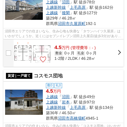
上越線
「
沼田
」駅 徒歩78分
上越新幹線
「
上毛高原
」駅 徒歩162分
上越線
「
後閑
」駅 徒歩127分
築29年 / 46.28㎡
群馬県
沼田市
久屋原町
192-1
沼田市エリアでの住まいなら、住み心地も快適な「タウンハイツ久屋原」は
いかがでしょうか。近くにはセブンイレブン沼田上久屋店(徒歩3分)がありち
ょっとした買い物に便利です。快適な...
4.5
万
円
(管理費等：- )
0ヶ月
0ヶ月
敷金
礼金
1-2階 / 2LDK / 46.28㎡
コスモス団地
賃貸 | 一戸建て
敷0
礼0
4.5
万円
上越線
「
沼田
」駅 徒歩49分
上越線
「
岩本
」駅 徒歩97分
上越新幹線
「
上毛高原
」駅 徒歩134分
築36年 / 46.50㎡
群馬県
沼田市
高橋場町
4945-1
沼田市エリアでの住まいなら、住み心地も快適な「コスモス団地」はいかが