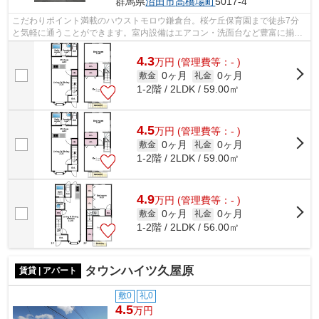
群馬県
沼田市
高橋場町
5017-4
こだわりポイント満載のハウストモロウ鎌倉台。桜ケ丘保育園まで徒歩7分
と気軽に通うことができます。室内設備はエアコン・洗面台など豊富に揃っ
ており、過ごしやすいお部屋になってお...
4.3
万
円
(管理費等：- )
0ヶ月
0ヶ月
敷金
礼金
1-2階 / 2LDK / 59.00㎡
4.5
万
円
(管理費等：- )
0ヶ月
0ヶ月
敷金
礼金
1-2階 / 2LDK / 59.00㎡
4.9
万
円
(管理費等：- )
0ヶ月
0ヶ月
敷金
礼金
1-2階 / 2LDK / 56.00㎡
タウンハイツ久屋原
賃貸 | アパート
敷0
礼0
4.5
万円