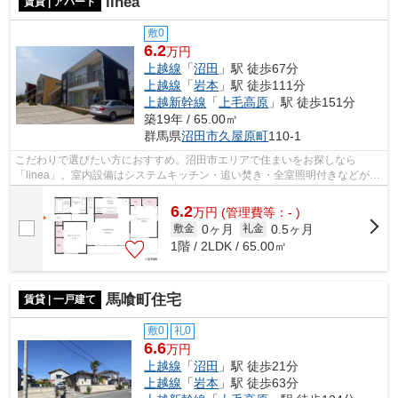
linea
賃貸 | アパート
敷0
6.2
万円
上越線
「
沼田
」駅 徒歩67分
上越線
「
岩本
」駅 徒歩111分
上越新幹線
「
上毛高原
」駅 徒歩151分
築19年 / 65.00㎡
群馬県
沼田市
久屋原町
110-1
こだわりで選びたい方におすすめ。沼田市エリアで住まいをお探しなら
「linea」。室内設備はシステムキッチン・追い焚き・全室照明付きなどが揃
っているので、快適に過ごしやすいお部屋...
6.2
万
円
(管理費等：- )
0ヶ月
0.5ヶ月
敷金
礼金
1階 / 2LDK / 65.00㎡
馬喰町住宅
賃貸 | 一戸建て
敷0
礼0
6.6
万円
上越線
「
沼田
」駅 徒歩21分
上越線
「
岩本
」駅 徒歩63分