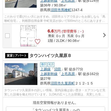
上越新幹線
「
上毛高原
」駅 徒歩124分
築36年 / 90.08㎡
群馬県
沼田市
馬喰町
1247-4
こだわりで選びたい方におすすめ。沼田市エリアで住まいをお探しなら「馬
喰町住宅」。利根郡信用金庫 中町支店が歩いて500mのところにあります。
室内設備は追い焚き・エアコン2台など...
6.6
万
円
(管理費等：- )
0ヶ月
0ヶ月
敷金
礼金
1階 / 2LDK / 90.08㎡
タウンハイツ久屋原Ｂ
賃貸 | アパート
敷0
礼0
上越線
「
沼田
」駅 徒歩77分
上越新幹線
「
上毛高原
」駅 徒歩162分
築27年
群馬県
沼田市
久屋原町
２１２-１５
タウンハイツ久屋原Ｂの詳しい情報。室内設備は追い焚き・エアコンなど充
実した設備を備え付けています。1LDKの広々したお部屋は、充実した生活
の糧です。駐車スペースが只今1台分空き...
現在空室情報がありません。
「タウンハイツ久屋原Ｂ」への