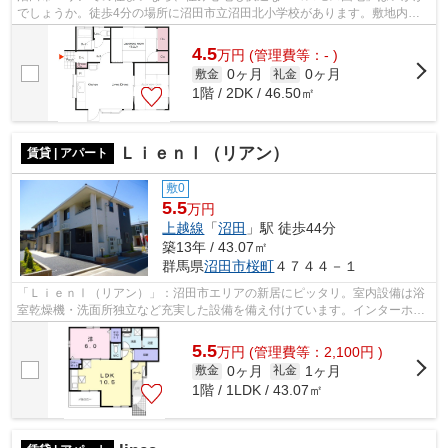
でしょうか。徒歩4分の場所に沼田市立沼田北小学校があります。敷地内の
駐車場に空きがあるので、是非ご利用く...
4.5
万
円
(管理費等：- )
0ヶ月
0ヶ月
敷金
礼金
1階 / 2DK / 46.50㎡
ＬｉｅｎⅠ（リアン）
賃貸 | アパート
敷0
5.5
万円
上越線
「
沼田
」駅 徒歩44分
築13年 / 43.07㎡
群馬県
沼田市
桜町
４７４４－１
「ＬｉｅｎⅠ（リアン）」：沼田市エリアの新居にピッタリ。室内設備は浴
室乾燥機・洗面所独立など充実した設備を備え付けています。インターホン
越しに来訪者を確認できるので、トラブ...
5.5
万
円
(管理費等：2,100円 )
0ヶ月
1ヶ月
敷金
礼金
1階 / 1LDK / 43.07㎡