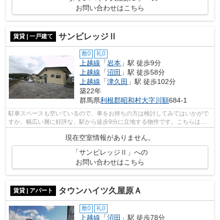
お問い合わせはこちら
サンビレッジⅡ
賃貸 | 一戸建て
敷0
礼0
上越線
「
岩本
」駅 徒歩9分
上越線
「
沼田
」駅 徒歩58分
上越線
「
津久田
」駅 徒歩102分
築22年
群馬県
利根郡昭和村
大字川額
684-1
駐車スペースも空いているので、車をお持ちの方は検討してみてはいかがで
すか。幅広い層に好評な、駅から徒歩9分に立地する物件です。こちらはペ
ット相談可の物件です。室内を明るくす...
現在空室情報がありません。
「サンビレッジⅡ」への
お問い合わせはこちら
タウンハイツ久屋原Ａ
賃貸 | アパート
敷0
礼0
上越線
「
沼田
」駅 徒歩78分