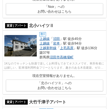
「Noir」への
お問い合わせはこちら
北小ハイツⅡ
賃貸 | アパート
敷0
上越線
「
沼田
」駅 徒歩45分
上越線
「
岩本
」駅 徒歩94分
上越新幹線
「
上毛高原
」駅 徒歩136分
築37年
群馬県
沼田市
高橋場町
1Kなのでキッチンも快適で楽しくお料理もできてオススメです。車所有者に
は嬉しい、駐車場利用料金フリーとなります。趣きのある木造建築。ゼロ円
の共益費と管理費が魅力的な、ご好評...
現在空室情報がありません。
「北小ハイツⅡ」への
お問い合わせはこちら
大竹千津子アパート
賃貸 | アパート