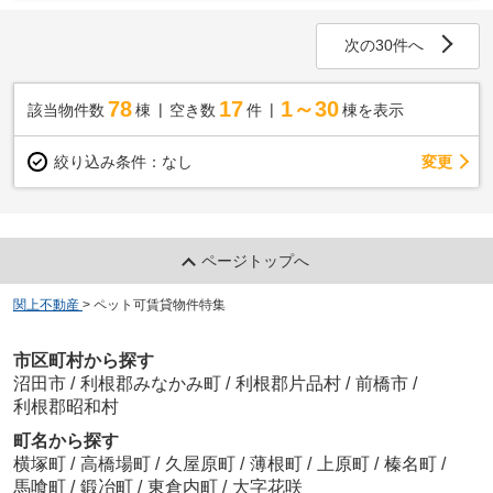
次の30件へ
78
17
1～30
該当物件数
棟
空き数
件
棟を表示
変更
絞り込み条件：
なし
ページトップへ
関上不動産
>
ペット可賃貸物件特集
市区町村から探す
沼田市
/
利根郡みなかみ町
/
利根郡片品村
/
前橋市
/
利根郡昭和村
町名から探す
横塚町
/
高橋場町
/
久屋原町
/
薄根町
/
上原町
/
榛名町
/
馬喰町
/
鍛冶町
/
東倉内町
/
大字花咲