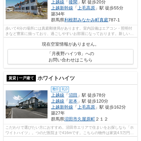
上越線
「
後閑
」駅 徒歩20分
上越新幹線
「
上毛高原
」駅 徒歩55分
築34年
群馬県
利根郡みなかみ町
真庭
787-1
歩いて4分の場所には真庭郵便局があります。室内設備はエアコン・照明付
きなど豊富に揃っており、過ごしやすいお部屋になっております。新しい生
活にお勧めなのが、こちらのアパートで...
現在空室情報がありません。
「月夜野ハイツB」への
お問い合わせはこちら
ホワイトハイツ
賃貸 | 一戸建て
敷0
礼0
上越線
「
沼田
」駅 徒歩78分
上越線
「
岩本
」駅 徒歩120分
上越新幹線
「
上毛高原
」駅 徒歩162分
築27年
群馬県
沼田市
久屋原町
２１２
こだわりで選びたい方におすすめ。沼田市エリアで住まいをお探しなら「ホ
ワイトハイツ」。つのだ医院まで416mです。こちらの物件は家賃4.5万円で
す。ペット好きにもうれしい、ペット相...