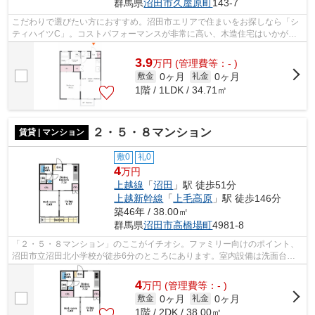
群馬県
沼田市
久屋原町
143-7
こだわりで選びたい方におすすめ。沼田市エリアで住まいをお探しなら「シ
ティハイツC」。コストパフォーマンスが非常に高い、木造住宅はいかがで
すか。周辺環境が整っていることの多い...
3.9
万
円
(管理費等：- )
0ヶ月
0ヶ月
敷金
礼金
1階 / 1LDK / 34.71㎡
２・５・８マンション
賃貸 | マンション
敷0
礼0
4
万円
上越線
「
沼田
」駅 徒歩51分
上越新幹線
「
上毛高原
」駅 徒歩146分
築46年 / 38.00㎡
群馬県
沼田市
高橋場町
4981-8
「２・５・８マンション」のここがイチオシ。ファミリー向けのポイント、
沼田市立沼田北小学校が徒歩6分のところにあります。室内設備は洗面台・
バストイレ別など大変充実しております...
4
万
円
(管理費等：- )
0ヶ月
0ヶ月
敷金
礼金
1階 / 2DK / 38.00㎡