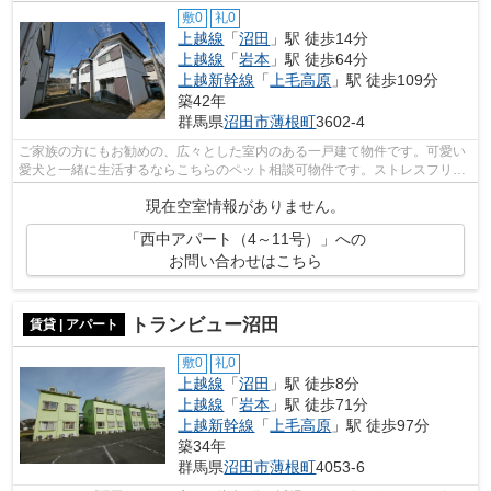
敷0
礼0
上越線
「
沼田
」駅 徒歩14分
上越線
「
岩本
」駅 徒歩64分
上越新幹線
「
上毛高原
」駅 徒歩109分
築42年
群馬県
沼田市
薄根町
3602-4
ご家族の方にもお勧めの、広々とした室内のある一戸建て物件です。可愛い
愛犬と一緒に生活するならこちらのペット相談可物件です。ストレスフリー
な生活に欠かせない、エアコン完備の...
現在空室情報がありません。
「西中アパート（4～11号）」への
お問い合わせはこちら
トランビュー沼田
賃貸 | アパート
敷0
礼0
上越線
「
沼田
」駅 徒歩8分
上越線
「
岩本
」駅 徒歩71分
上越新幹線
「
上毛高原
」駅 徒歩97分
築34年
群馬県
沼田市
薄根町
4053-6