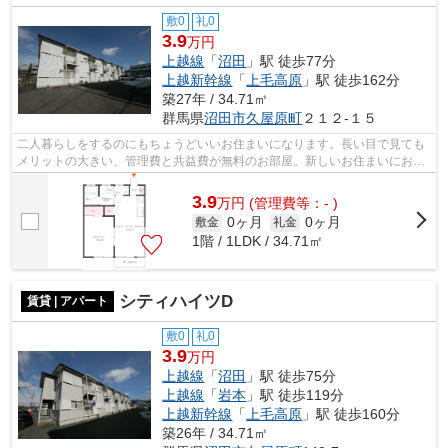
敷0
礼0
3.9
万円
上越線
「
沼田
」駅 徒歩77分
上越新幹線
「
上毛高原
」駅 徒歩162分
築27年 / 34.71㎡
群馬県
沼田市
久屋原町
２１２-１５
二人暮らしをするのにもちょうどいいお住まいになります。長い目で見ても
メリットの大きい、管理費と共益費が無料のお部屋。新しいお住まいにおス
スメのアパート物件。年間を通して快...
3.9
万
円
(管理費等：- )
0ヶ月
0ヶ月
敷金
礼金
1階 / 1LDK / 34.71㎡
シティハイツD
賃貸 | アパート
敷0
礼0
3.9
万円
上越線
「
沼田
」駅 徒歩75分
上越線
「
岩本
」駅 徒歩119分
上越新幹線
「
上毛高原
」駅 徒歩160分
築26年 / 34.71㎡