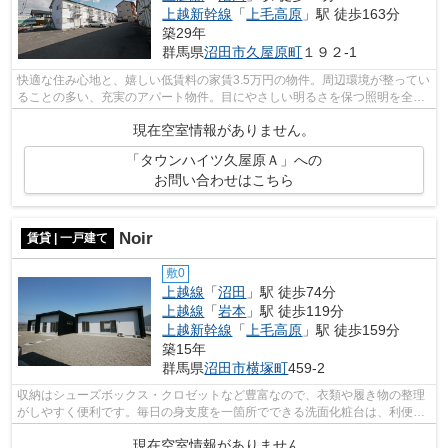
上越新幹線
「
上毛高原
」駅 徒歩163分
築29年
群馬県
沼田市
久屋原町
１９２-1
快適な住み心地と、嬉しい低賃料の家賃3.5万円の物件。周辺環境が整ってい
ることの多い、充実のアパート物件。目にやさしい明るさを保つ照明を全室
に取り付けたアパートです。株式会社...
現在空室情報がありません。
「タウンハイツ久屋原Ａ」への
お問い合わせはこちら
Noir
賃貸 | 一戸建て
敷0
上越線
「
沼田
」駅 徒歩74分
上越線
「
岩本
」駅 徒歩119分
上越新幹線
「
上毛高原
」駅 徒歩159分
築15年
群馬県
沼田市
横塚町
459-2
収納はシューズボックス・クロゼットなど豊富なので、衣類や履き物の整理
がしやすく便利です。毎日の身支度を一箇所でできる洗面化粧台は、利便性
が高いです。モニター越しに来訪者を...
現在空室情報がありません。