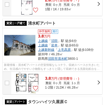
万
円
(管理費等：- )
0ヶ月
0ヶ月
敷金
礼金
1階 / 1K / 19.83㎡
清水町アパート
賃貸 | 一戸建て
仲手無料
敷0
3.8
万円
上越線
「
沼田
」駅 徒歩6分
上越線
「
岩本
」駅 徒歩65分
上越新幹線
「
上毛高原
」駅 徒歩108分
築30年 / 46.28㎡
群馬県
沼田市
清水町
3800-1
新着情報：清水町アパートの空室情報ならコチラ。収納スペースが大きいた
め、生活感のでやすい小物類もすっきりと隠して収納できる洗面化粧台を採
用しております。収納はクロゼット・...
3.8
万
円
(管理費等：- )
0ヶ月
1ヶ月
敷金
礼金
1-2階 / 2LDK / 46.28㎡
タウンハイツ久屋原Ｃ
賃貸 | アパート