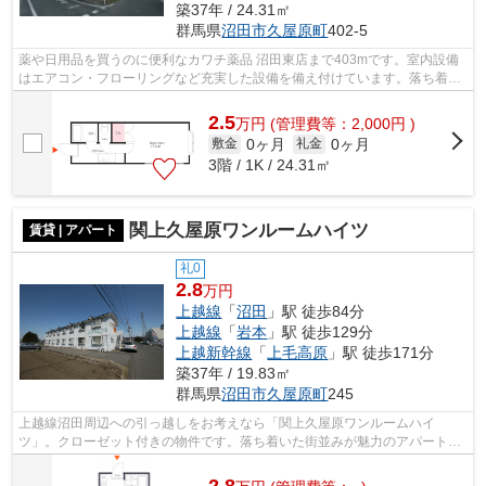
築37年 / 24.31㎡
群馬県
沼田市
久屋原町
402-5
薬や日用品を買うのに便利なカワチ薬品 沼田東店まで403mです。室内設備
はエアコン・フローリングなど充実した設備を備え付けています。落ち着い
た街並みが魅力のアパートはこちらです...
2.5
万
円
(管理費等：2,000円 )
0ヶ月
0ヶ月
敷金
礼金
3階 / 1K / 24.31㎡
関上久屋原ワンルームハイツ
賃貸 | アパート
礼0
2.8
万円
上越線
「
沼田
」駅 徒歩84分
上越線
「
岩本
」駅 徒歩129分
上越新幹線
「
上毛高原
」駅 徒歩171分
築37年 / 19.83㎡
群馬県
沼田市
久屋原町
245
上越線沼田周辺への引っ越しをお考えなら「関上久屋原ワンルームハイ
ツ」。クローゼット付きの物件です。落ち着いた街並みが魅力のアパートは
こちらです。新しい日々を送るにふさわし...
2.8