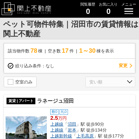
閲覧履歴
お気に入り
メニュー
0
0
ペット可物件特集｜沼田市の賃貸情報は
関上不動産
78
17
1～30
該当物件数
棟
空き数
件
棟を表示
変更
絞り込み条件：
なし
空室のみ
ラネージュ沼田
賃貸 | アパート
敷0
礼0
2.5
万円
上越線
「
沼田
」駅 徒歩90分
上越線
「
岩本
」駅 徒歩134分
上越新幹線
「
上毛高原
」駅 徒歩177分