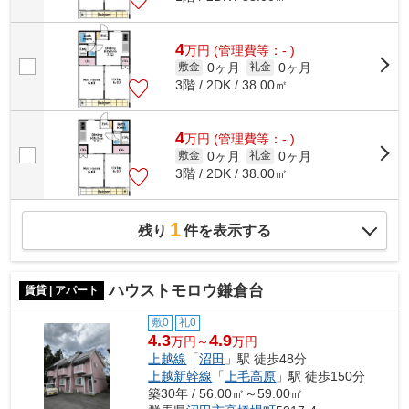
4
万
円
(管理費等：- )
0ヶ月
0ヶ月
敷金
礼金
3階 / 2DK / 38.00㎡
4
万
円
(管理費等：- )
0ヶ月
0ヶ月
敷金
礼金
3階 / 2DK / 38.00㎡
1
残り
件を表示する
ハウストモロウ鎌倉台
賃貸 | アパート
敷0
礼0
4.3
4.9
万円～
万円
上越線
「
沼田
」駅 徒歩48分
上越新幹線
「
上毛高原
」駅 徒歩150分
築30年 / 56.00㎡～59.00㎡