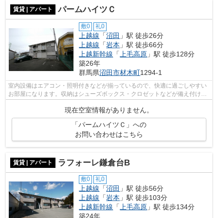
パームハイツＣ
賃貸 | アパート
敷0
礼0
上越線
「
沼田
」駅 徒歩26分
上越線
「
岩本
」駅 徒歩66分
上越新幹線
「
上毛高原
」駅 徒歩128分
築26年
群馬県
沼田市
材木町
1294-1
室内設備はエアコン・照明付きなどが揃っているので、快適に過ごしやすい
お部屋になります。収納はシューズボックス・クロゼットなどが備え付けら
れているので、衣類や日用品の収納に...
現在空室情報がありません。
「パームハイツＣ」への
お問い合わせはこちら
ラフォーレ鎌倉台B
賃貸 | アパート
敷0
礼0
上越線
「
沼田
」駅 徒歩56分
上越線
「
岩本
」駅 徒歩103分
上越新幹線
「
上毛高原
」駅 徒歩134分
築24年