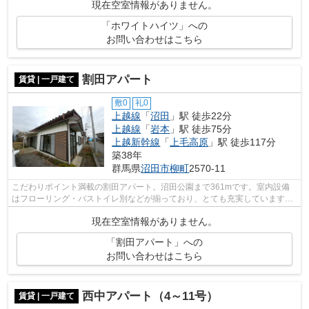
現在空室情報がありません。
「ホワイトハイツ」への
お問い合わせはこちら
割田アパート
賃貸 | 一戸建て
敷0
礼0
上越線
「
沼田
」駅 徒歩22分
上越線
「
岩本
」駅 徒歩75分
上越新幹線
「
上毛高原
」駅 徒歩117分
築38年
群馬県
沼田市
柳町
2570-11
こだわりポイント満載の割田アパート。沼田公園まで361mです。室内設備
はフローリング・バストイレ別などが揃っており、とても充実しています。
平屋で暮らしてみませんか。住まい選び...
現在空室情報がありません。
「割田アパート」への
お問い合わせはこちら
西中アパート（4～11号）
賃貸 | 一戸建て