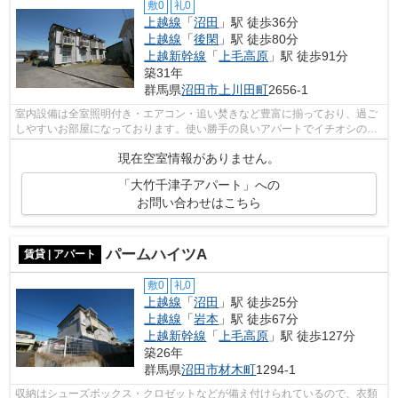
敷0
礼0
上越線
「
沼田
」駅 徒歩36分
上越線
「
後閑
」駅 徒歩80分
上越新幹線
「
上毛高原
」駅 徒歩91分
築31年
群馬県
沼田市
上川田町
2656-1
室内設備は全室照明付き・エアコン・追い焚きなど豊富に揃っており、過ご
しやすいお部屋になっております。使い勝手の良いアパートでイチオシの物
件です。建築面積51.33㎡の物件です。...
現在空室情報がありません。
「大竹千津子アパート」への
お問い合わせはこちら
パームハイツA
賃貸 | アパート
敷0
礼0
上越線
「
沼田
」駅 徒歩25分
上越線
「
岩本
」駅 徒歩67分
上越新幹線
「
上毛高原
」駅 徒歩127分
築26年
群馬県
沼田市
材木町
1294-1
収納はシューズボックス・クロゼットなどが備え付けられているので、衣類