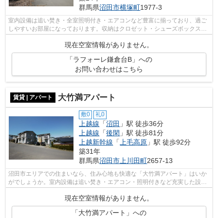
群馬県
沼田市
横塚町
1977-3
室内設備は追い焚き・全室照明付き・エアコンなど豊富に揃っており、過ご
しやすいお部屋になっております。収納はクロゼット・シューズボックスな
どが備え付けられているので、衣類や...
現在空室情報がありません。
「ラフォーレ鎌倉台B」への
お問い合わせはこちら
大竹満アパート
賃貸 | アパート
敷0
礼0
上越線
「
沼田
」駅 徒歩36分
上越線
「
後閑
」駅 徒歩81分
上越新幹線
「
上毛高原
」駅 徒歩92分
築31年
群馬県
沼田市
上川田町
2657-13
沼田市エリアでの住まいなら、住み心地も快適な「大竹満アパート」はいか
がでしょうか。室内設備は追い焚き・エアコン・照明付きなど充実した設備
を備え付けています。多くの方にご好...
現在空室情報がありません。
「大竹満アパート」への