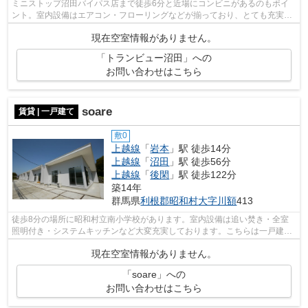
ミニストップ沼田バイパス店まで徒歩6分と近場にコンビニがあるのもポイ
ント。室内設備はエアコン・フローリングなどが揃っており、とても充実し
ています。住まい探しをするなら、ぜひ...
現在空室情報がありません。
「トランビュー沼田」への
お問い合わせはこちら
soare
賃貸 | 一戸建て
敷0
上越線
「
岩本
」駅 徒歩14分
上越線
「
沼田
」駅 徒歩56分
上越線
「
後閑
」駅 徒歩122分
築14年
群馬県
利根郡昭和村
大字川額
413
徒歩8分の場所に昭和村立南小学校があります。室内設備は追い焚き・全室
照明付き・システムキッチンなど大変充実しております。こちらは一戸建て
の物件です。なかなか無い、駐3台付の...
現在空室情報がありません。
「soare」への
お問い合わせはこちら