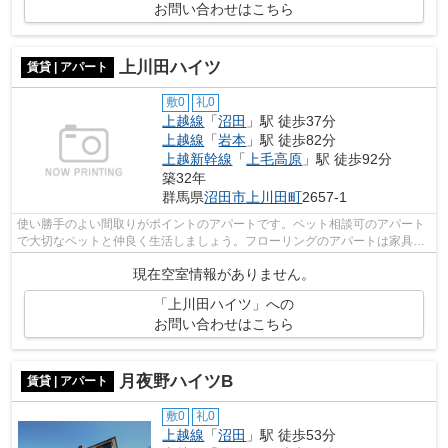
お問い合わせはこちら
上川田ハイツ
賃貸 | アパート
敷0
礼0
上越線
「
沼田
」駅 徒歩37分
上越線
「
岩本
」駅 徒歩82分
上越新幹線
「
上毛高原
」駅 徒歩92分
築32年
群馬県
沼田市
上川田町
2657-1
使い勝手のよい間取りがポイントのアパートです。ペット相談可のアパート
で大切なペットと仲良く生活しましょう。フローリングのアパートは家具な
ども配置しやすく快適です。当社には...
現在空室情報がありません。
「上川田ハイツ」への
お問い合わせはこちら
月夜野ハイツB
賃貸 | アパート
敷0
礼0
上越線
「
沼田
」駅 徒歩53分