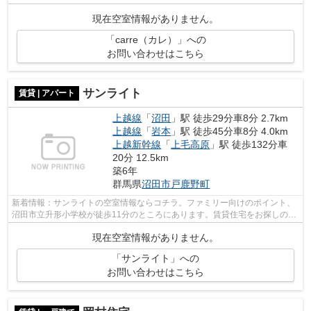
焚き・システムキッチンなどが揃って...
現在空室情報がありません。
「carre（カレ）」への
お問い合わせはこちら
サンライト
賃貸 | アパート
上越線
「
沼田
」駅 徒歩29分車8分 2.7km
上越線
「
岩本
」駅 徒歩45分車8分 4.0km
上越新幹線
「
上毛高原
」駅 徒歩132分車
20分 12.5km
築6年
群馬県
沼田市
戸鹿野町
新着情報：サンライトの空室情報ならコチラ。ファミリー向けのポイント、
沼田市立升形小学校が徒歩11分のところにあります。賃貸住宅をお探しの方
は、お気軽に当社へご連絡下さい。当...
現在空室情報がありません。
「サンライト」への
お問い合わせはこちら