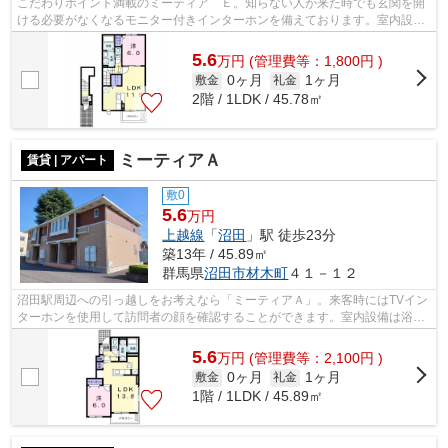
こだわりポイント満載のミーティア Ｅ。知らない人が来た時でも玄関を開
ける必要がなくなるモニター付きインターホンを備えております。室内設備
は洗面所独立・浴室乾燥機など充実し...
5.6
万
円
(管理費等：1,800円 )
0ヶ月
1ヶ月
敷金
礼金
2階 / 1LDK / 45.78㎡
ミーティアＡ
賃貸 | アパート
敷0
5.6
万円
上越線
「
沼田
」駅 徒歩23分
築13年 / 45.89㎡
群馬県
沼田市
材木町
４１－１２
沼田駅周辺への引っ越しをお考えなら「ミーティアＡ」。来客時にはTVイン
ターホンを使用して訪問者の顔を確認することができます。室内設備は浴室
乾燥機・洗面所独立など大変充実して...
5.6
万
円
(管理費等：2,100円 )
0ヶ月
1ヶ月
敷金
礼金
1階 / 1LDK / 45.89㎡