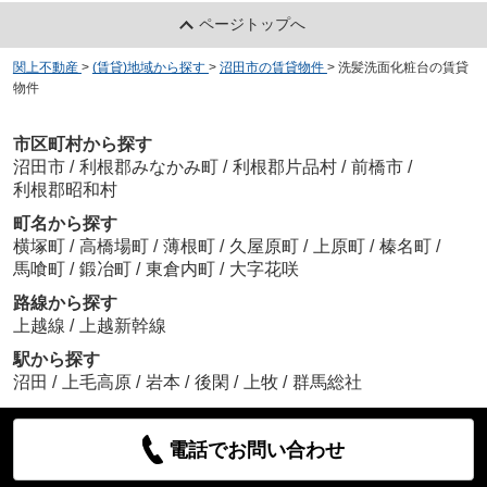
ページトップへ
関上不動産
>
(賃貸)地域から探す
>
沼田市の賃貸物件
>
洗髪洗面化粧台の賃貸
物件
市区町村から探す
沼田市
/
利根郡みなかみ町
/
利根郡片品村
/
前橋市
/
利根郡昭和村
町名から探す
横塚町
/
高橋場町
/
薄根町
/
久屋原町
/
上原町
/
榛名町
/
馬喰町
/
鍛冶町
/
東倉内町
/
大字花咲
路線から探す
上越線
/
上越新幹線
駅から探す
沼田
/
上毛高原
/
岩本
/
後閑
/
上牧
/
群馬総社
電話でお問い合わせ