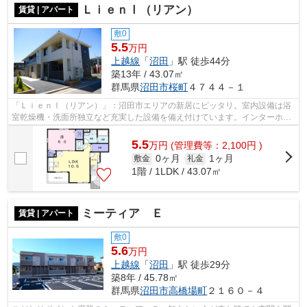
ＬｉｅｎⅠ（リアン）
賃貸 | アパート
敷0
5.5
万円
上越線
「
沼田
」駅 徒歩44分
築13年 / 43.07㎡
群馬県
沼田市
桜町
４７４４－１
「ＬｉｅｎⅠ（リアン）」：沼田市エリアの新居にピッタリ。室内設備は浴
室乾燥機・洗面所独立など充実した設備を備え付けています。インターホン
越しに来訪者を確認できるので、トラブ...
5.5
万
円
(管理費等：2,100円 )
0ヶ月
1ヶ月
敷金
礼金
1階 / 1LDK / 43.07㎡
ミーティア Ｅ
賃貸 | アパート
敷0
5.6
万円
上越線
「
沼田
」駅 徒歩29分
築8年 / 45.78㎡
群馬県
沼田市
高橋場町
２１６０－４