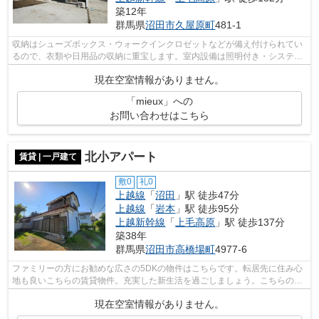
築12年
群馬県
沼田市
久屋原町
481-1
収納はシューズボックス・ウォークインクロゼットなどが備え付けられてい
るので、衣類や日用品の収納に重宝します。室内設備は照明付き・システム
キッチン・追い焚きなど充実した設備...
現在空室情報がありません。
「mieux」への
お問い合わせはこちら
北小アパート
賃貸 | 一戸建て
敷0
礼0
上越線
「
沼田
」駅 徒歩47分
上越線
「
岩本
」駅 徒歩95分
上越新幹線
「
上毛高原
」駅 徒歩137分
築38年
群馬県
沼田市
高橋場町
4977-6
ファミリーの方にお勧めな広さの5DKの物件はこちらです。転居先に住み心
地も良いこちらの賃貸物件。充実した新生活を過ごしましょう。こちらの物
件は一戸建てです。オシャレな照明付き...
現在空室情報がありません。