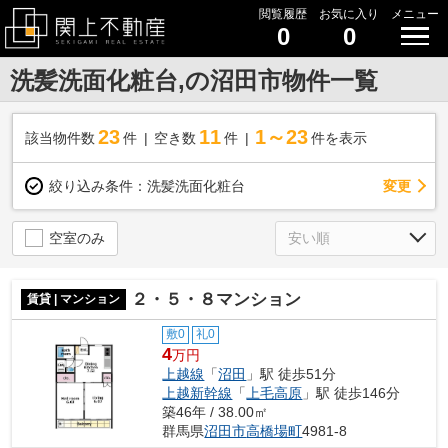
閲覧履歴
お気に入り
メニュー
0
0
洗髪洗面化粧台,の沼田市物件一覧
23
11
1～23
該当物件数
件
空き数
件
件を表示
変更
絞り込み条件：
洗髪洗面化粧台
空室のみ
２・５・８マンション
賃貸 | マンション
敷0
礼0
4
万円
上越線
「
沼田
」駅 徒歩51分
上越新幹線
「
上毛高原
」駅 徒歩146分
築46年 / 38.00㎡
群馬県
沼田市
高橋場町
4981-8