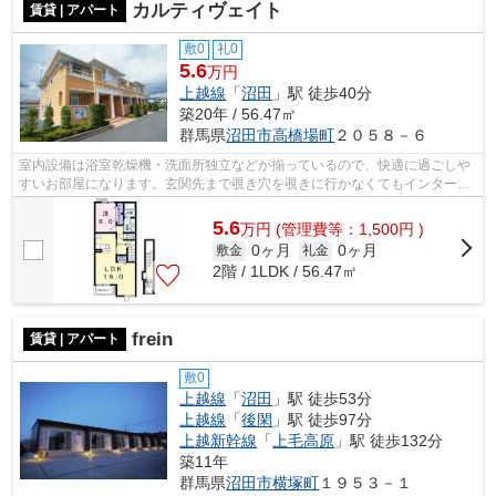
カルティヴェイト
賃貸 | アパート
敷0
礼0
5.6
万円
上越線
「
沼田
」駅 徒歩40分
築20年 / 56.47㎡
群馬県
沼田市
高橋場町
２０５８－６
室内設備は浴室乾燥機・洗面所独立などが揃っているので、快適に過ごしや
すいお部屋になります。玄関先まで覗き穴を覗きに行かなくてもインターホ
ン越しに誰が来たのかを確認できるの...
5.6
万
円
(管理費等：1,500円 )
0ヶ月
0ヶ月
敷金
礼金
2階 / 1LDK / 56.47㎡
frein
賃貸 | アパート
敷0
上越線
「
沼田
」駅 徒歩53分
上越線
「
後閑
」駅 徒歩97分
上越新幹線
「
上毛高原
」駅 徒歩132分
築11年
群馬県
沼田市
横塚町
１９５３－１