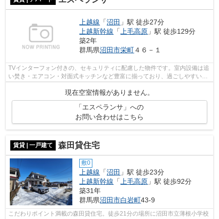
上越線
「
沼田
」駅 徒歩27分
上越新幹線
「
上毛高原
」駅 徒歩129分
築2年
群馬県
沼田市
栄町
４６－１
TVインターフォン付きの、セキュリティに配慮した物件です。室内設備は追
い焚き・エアコン・対面式キッチンなど豊富に揃っており、過ごしやすいお
部屋になっております。清掃しやすく...
現在空室情報がありません。
「エスペランサ」への
お問い合わせはこちら
森田貸住宅
賃貸 | 一戸建て
敷0
上越線
「
沼田
」駅 徒歩23分
上越新幹線
「
上毛高原
」駅 徒歩92分
築31年
群馬県
沼田市
白岩町
43-9
こだわりポイント満載の森田貸住宅。徒歩21分の場所に沼田市立薄根小学校