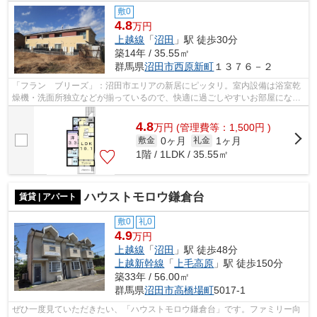
敷0
4.8
万円
上越線
「
沼田
」駅 徒歩30分
築14年 / 35.55㎡
群馬県
沼田市
西原新町
１３７６－２
「フラン ブリーズ」：沼田市エリアの新居にピッタリ。室内設備は浴室乾
燥機・洗面所独立などが揃っているので、快適に過ごしやすいお部屋になり
ます。TVインターフォンを設置し、セ...
4.8
万
円
(管理費等：1,500円 )
0ヶ月
1ヶ月
敷金
礼金
1階 / 1LDK / 35.55㎡
ハウストモロウ鎌倉台
賃貸 | アパート
敷0
礼0
4.9
万円
上越線
「
沼田
」駅 徒歩48分
上越新幹線
「
上毛高原
」駅 徒歩150分
築33年 / 56.00㎡
群馬県
沼田市
高橋場町
5017-1
ぜひ一度見ていただきたい、「ハウストモロウ鎌倉台」です。ファミリー向