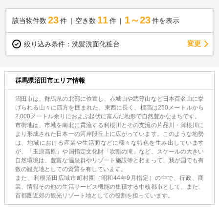
23
11
1～23
該当物件数
件
空き数
件
件を表示
変更
絞り込み条件：
洗髪洗面化粧台
群馬県沼田市エリア情報
沼田市は、群馬県の北部に位置し、赤城山や武尊山など日本百名山に挙
げられる山々に四方を囲まれた、東西に長く、標高は250メートルから
2,000メートル余りにおよぶ起伏に富んだ地形で自然豊かなまちです。
市街地は、市域を南北に貫流する利根川とその支流の片品川・薄根川に
より形成された日本一の河岸段丘上に広がっています。このような地勢
は、地域における産業や生活面などに様々な特色を生み出しています
が、「玉原高原」や国指定文化財「吹割の滝」など、スケールの大きい
自然環境は、豊富な温泉群やリゾート施設等と相まって、我が国でも有
数の観光地としての資質を有しています。
また、利根沼田広域市町村圏（昭和44年9月指定）の中で、行政、商
業、情報その他の生活サービス機能の集積する中核都市として、また、
首都圏近郊の観光リゾート地としての役割を担っています。