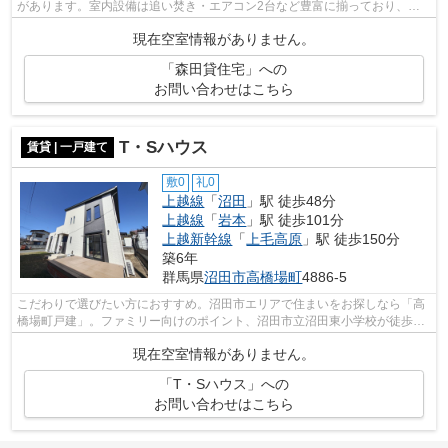
があります。室内設備は追い焚き・エアコン2台など豊富に揃っており、過
ごしやすいお部屋になっております。沼...
現在空室情報がありません。
「森田貸住宅」への
お問い合わせはこちら
T・Sハウス
賃貸 | 一戸建て
敷0
礼0
上越線
「
沼田
」駅 徒歩48分
上越線
「
岩本
」駅 徒歩101分
上越新幹線
「
上毛高原
」駅 徒歩150分
築6年
群馬県
沼田市
高橋場町
4886-5
こだわりで選びたい方におすすめ。沼田市エリアで住まいをお探しなら「高
橋場町戸建」。ファミリー向けのポイント、沼田市立沼田東小学校が徒歩13
分のところにあります。沼田市または...
現在空室情報がありません。
「T・Sハウス」への
お問い合わせはこちら