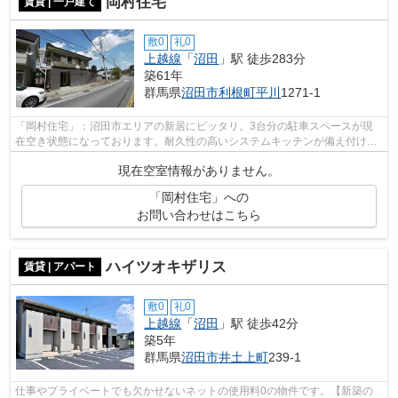
岡村住宅
賃貸 | 一戸建て
敷0
礼0
上越線
「
沼田
」駅 徒歩283分
築61年
群馬県
沼田市
利根町平川
1271-1
「岡村住宅」：沼田市エリアの新居にピッタリ。3台分の駐車スペースが現
在空き状態になっております。耐久性の高いシステムキッチンが備え付けら
れております。住む場所にはこだわりた...
現在空室情報がありません。
「岡村住宅」への
お問い合わせはこちら
ハイツオキザリス
賃貸 | アパート
敷0
礼0
上越線
「
沼田
」駅 徒歩42分
築5年
群馬県
沼田市
井土上町
239-1
仕事やプライベートでも欠かせないネットの使用料0の物件です。【新築の