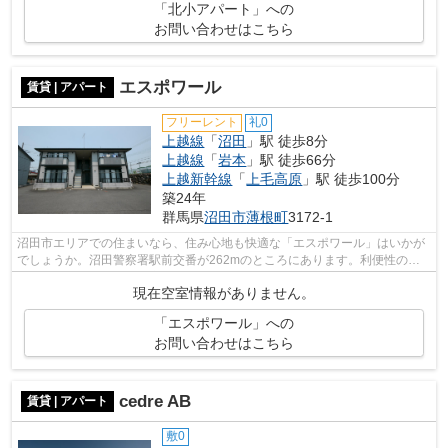
「北小アパート」への
お問い合わせはこちら
エスポワール
賃貸 | アパート
フリーレント
礼0
上越線
「
沼田
」駅 徒歩8分
上越線
「
岩本
」駅 徒歩66分
上越新幹線
「
上毛高原
」駅 徒歩100分
築24年
群馬県
沼田市
薄根町
3172-1
沼田市エリアでの住まいなら、住み心地も快適な「エスポワール」はいかが
でしょうか。沼田警察署駅前交番が262mのところにあります。利便性の高
い暮らしをするなら沼田市でいかがでし...
現在空室情報がありません。
「エスポワール」への
お問い合わせはこちら
cedre AB
賃貸 | アパート
敷0