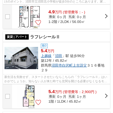
けのポイント、沼田市立沼田北小学校が徒歩3分のところにあります。家賃
が5万円以下のお部屋になっております...
4.9
万
円
(管理費等：- )
0ヶ月
0ヶ月
敷金
礼金
1-2階 / 2LDK / 56.00㎡
ラフレシールⅡ
賃貸 | アパート
敷0
5.4
万円
上越線
「
沼田
」駅 徒歩96分
築12年 / 45.82㎡
群馬県
沼田市
白沢町上古語父
３１６番地
２９
新生活を失敗せず、スタートさせたいならこちらの「ラフレシールⅡ」はい
かがでしょうか。知らない人が来た時でも玄関を開ける必要がなくなるモニ
ター付きインターホンが付いております...
5.4
万
円
(管理費等：2,900円 )
0ヶ月
1ヶ月
敷金
礼金
1階 / 1LDK / 45.82㎡