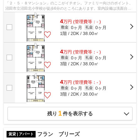
「２・５・８マンション」のここがイチオシ。ファミリー向けのポイント、
沼田市立沼田北小学校が徒歩6分のところにあります。室内設備は洗面台・
バストイレ別など大変充実しております...
4
万
円
(管理費等：- )
0ヶ月
0ヶ月
敷金
礼金
1階 / 2DK / 38.00㎡
4
万
円
(管理費等：- )
0ヶ月
0ヶ月
敷金
礼金
3階 / 2DK / 38.00㎡
4
万
円
(管理費等：- )
0ヶ月
0ヶ月
敷金
礼金
3階 / 2DK / 38.00㎡
1
残り
件を表示する
フラン ブリーズ
賃貸 | アパート