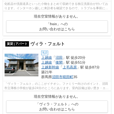
化粧品や洗面道具といった小物をまとめて収納できる独立洗面台が付いてお
ります。インターホン越しに来訪者を確認できるので、トラブルを事前に回
避しやすくなります。物件にはシステ...
現在空室情報がありません。
「frein」への
お問い合わせはこちら
ヴィラ・フェルト
賃貸 | アパート
礼0
上越線
「
沼田
」駅 徒歩20分
上越線
「
後閑
」駅 徒歩51分
上越新幹線
「
上毛高原
」駅 徒歩87分
築21年
群馬県
沼田市
硯田町
35
「ヴィラ・フェルト」のここがイチオシ。ファミリー向けのポイント、沼田
市立薄根小学校が徒歩24分のところにあります。室内設備は追い焚き・エア
コン・対面式キッチンなど充実した設...
現在空室情報がありません。
「ヴィラ・フェルト」への
お問い合わせはこちら