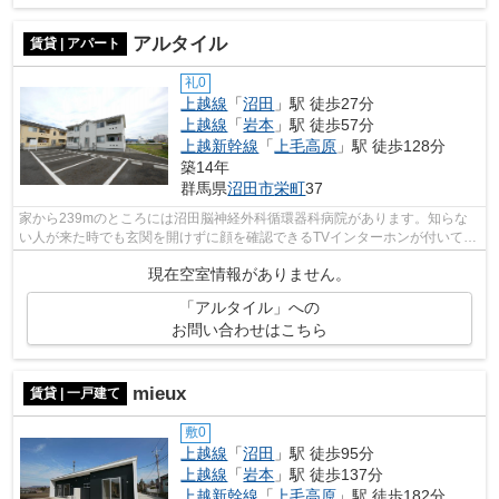
アルタイル
賃貸 | アパート
礼0
上越線
「
沼田
」駅 徒歩27分
上越線
「
岩本
」駅 徒歩57分
上越新幹線
「
上毛高原
」駅 徒歩128分
築14年
群馬県
沼田市
栄町
37
家から239mのところには沼田脳神経外科循環器科病院があります。知らな
い人が来た時でも玄関を開けずに顔を確認できるTVインターホンが付いてお
ります。新しい日々を送るにふさわしい...
現在空室情報がありません。
「アルタイル」への
お問い合わせはこちら
mieux
賃貸 | 一戸建て
敷0
上越線
「
沼田
」駅 徒歩95分
上越線
「
岩本
」駅 徒歩137分
上越新幹線
「
上毛高原
」駅 徒歩182分