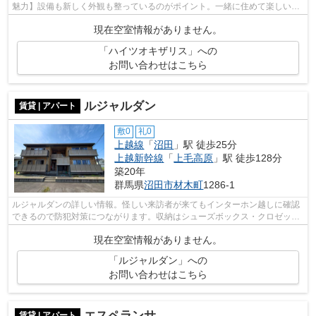
魅力】設備も新しく外観も整っているのがポイント。一緒に住めて楽しいル
ームシェアの相談が可能なお部屋です。...
現在空室情報がありません。
「ハイツオキザリス」への
お問い合わせはこちら
ルジャルダン
賃貸 | アパート
敷0
礼0
上越線
「
沼田
」駅 徒歩25分
上越新幹線
「
上毛高原
」駅 徒歩128分
築20年
群馬県
沼田市
材木町
1286-1
ルジャルダンの詳しい情報。怪しい来訪者が来てもインターホン越しに確認
できるので防犯対策につながります。収納はシューズボックス・クロゼット
などが備え付けられているので、衣類...
現在空室情報がありません。
「ルジャルダン」への
お問い合わせはこちら
エスペランサ
賃貸 | アパート