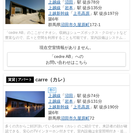
上越線
「
沼田
」駅 徒歩78分
上越線
「
岩本
」駅 徒歩135分
上越新幹線
「
上毛高原
」駅 徒歩197分
築6年
群馬県
沼田市
久屋原町
172-1
「cedre AB」のここがイチオシ。収納はシューズボックス・クロゼットなど
豊富なので、広々と空間を利用することも可能です。室内設備はシステムキ
ッチン・全室照明付き・エアコンなど...
現在空室情報がありません。
「cedre AB」への
お問い合わせはこちら
carre（カレ）
賃貸 | アパート
敷0
上越線
「
沼田
」駅 徒歩74分
上越線
「
岩本
」駅 徒歩131分
上越新幹線
「
上毛高原
」駅 徒歩190分
築6年
群馬県
沼田市
久屋原町
72
多くの方からご好評頂いているcarre（カレ）のご紹介です。来訪者の顔が確
認できる、安心のTVインターホン付きです。室内設備は全室照明付き・追い