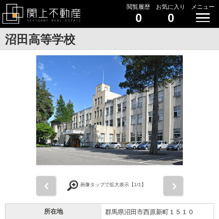
閲覧履歴
お気に入り
メニュー
0
0
沼田高等学校
前
次
画像タップで拡大表示【
1
/1】
所在地
群馬県沼田市西原新町１５１０