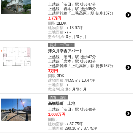
上越線「沼田」駅 徒歩47分
上越線「岩本」駅 徒歩95分
上越新幹線「上毛高原」駅 徒歩137分
3.7万円
間取:
2LDK
建物面積:
- / 13.97坪
土地面積:
- / -
敷金/礼金:
0ヶ月/0ヶ月
賃貸｜一戸建て
津久井幸吉アパート
上越線「沼田」駅 徒歩47分
上越線「岩本」駅 徒歩93分
上越新幹線「上毛高原」駅 徒歩157分
3万円
間取:
3DK
建物面積:
44.55㎡ / 13.47坪
土地面積:
- / -
敷金/礼金:
0ヶ月/0ヶ月
売買｜売地
高橋場町 土地
上越線「沼田」駅 徒歩40分
1,008万円
間取:
-
建物面積:
- / 87.75坪
土地面積:
290.10㎡ / 87.75坪