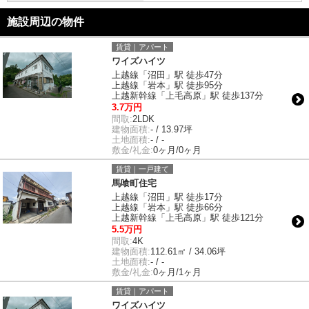
施設周辺の物件
賃貸｜アパート
ワイズハイツ
上越線「沼田」駅 徒歩47分
上越線「岩本」駅 徒歩95分
上越新幹線「上毛高原」駅 徒歩137分
3.7万円
間取:
2LDK
建物面積:
- / 13.97坪
土地面積:
- / -
敷金/礼金:
0ヶ月/0ヶ月
賃貸｜一戸建て
馬喰町住宅
上越線「沼田」駅 徒歩17分
上越線「岩本」駅 徒歩66分
上越新幹線「上毛高原」駅 徒歩121分
5.5万円
間取:
4K
建物面積:
112.61㎡ / 34.06坪
土地面積:
- / -
敷金/礼金:
0ヶ月/1ヶ月
賃貸｜アパート
ワイズハイツ