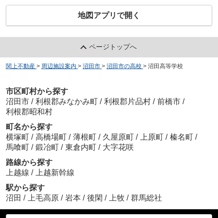
地図アプリで開く
ページトップへ
関上不動産
>
周辺施設案内
>
沼田市
>
沼田市の高校
>
沼田高等学校
市区町村から探す
沼田市
/
利根郡みなかみ町
/
利根郡片品村
/
前橋市
/
利根郡昭和村
町名から探す
横塚町
/
高橋場町
/
薄根町
/
久屋原町
/
上原町
/
榛名町
/
馬喰町
/
鍛冶町
/
東倉内町
/
大字花咲
路線から探す
上越線
/
上越新幹線
駅から探す
沼田
/
上毛高原
/
岩本
/
後閑
/
上牧
/
群馬総社