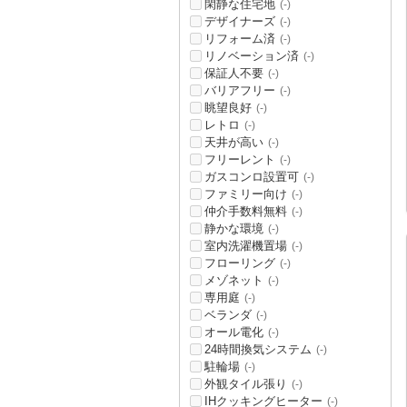
閑静な住宅地
(-)
デザイナーズ
(-)
リフォーム済
(-)
リノベーション済
(-)
保証人不要
(-)
バリアフリー
(-)
眺望良好
(-)
レトロ
(-)
天井が高い
(-)
フリーレント
(-)
ガスコンロ設置可
(-)
ファミリー向け
(-)
仲介手数料無料
(-)
静かな環境
(-)
室内洗濯機置場
(-)
フローリング
(-)
メゾネット
(-)
専用庭
(-)
ベランダ
(-)
オール電化
(-)
24時間換気システム
(-)
駐輪場
(-)
外観タイル張り
(-)
IHクッキングヒーター
(-)