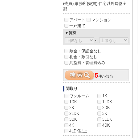
(売買),事務所(売買),住宅以外建物全
部
アパート
マンション
一戸建て
▼賃料
～
敷金・保証金なし
礼金・敷引なし
共益費・管理費込み
5
件が該当
間取り
ワンルーム
1K
1DK
1LDK
2K
2DK
2LDK
3K
3DK
3LDK
4K
4DK
4LDK以上