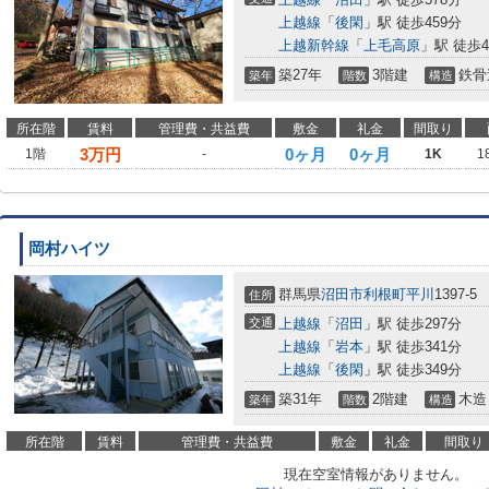
上越線
「
後閑
」駅 徒歩459分
上越新幹線
「
上毛高原
」駅 徒歩4
築27年
3階建
鉄骨
築年
階数
構造
所在階
賃料
管理費・共益費
敷金
礼金
間取り
3
万円
0ヶ月
0ヶ月
1階
-
1K
1
岡村ハイツ
群馬県
沼田市
利根町平川
1397-5
住所
交通
上越線
「
沼田
」駅 徒歩297分
上越線
「
岩本
」駅 徒歩341分
上越線
「
後閑
」駅 徒歩349分
築31年
2階建
木造
築年
階数
構造
所在階
賃料
管理費・共益費
敷金
礼金
間取り
現在空室情報がありません。