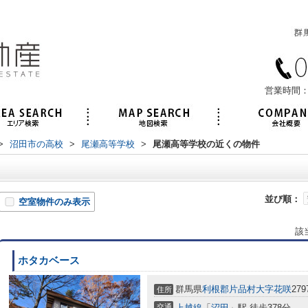
営業時間：
>
沼田市の高校
>
尾瀬高等学校
>
尾瀬高等学校の近くの物件
並び順：
空室物件のみ表示
該
ホタカベース
群馬県
利根郡片品村
大字花咲
279
住所
交通
上越線
「
沼田
」駅 徒歩378分