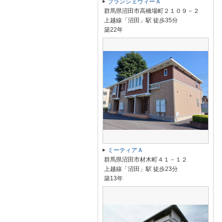
ブランシェヴィーＡ
群馬県沼田市高橋場町２１０９－２
上越線「沼田」駅 徒歩35分
築22年
ミーティアＡ
群馬県沼田市材木町４１－１２
上越線「沼田」駅 徒歩23分
築13年