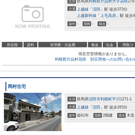
群馬県
利根郡片品村
大字花咲
279
住所
交通
上越線
「
沼田
」駅 徒歩373分
上越新幹線
「
上毛高原
」駅 徒歩4
-
-
-
築年
階数
構造
所在階
賃料
管理費・共益費
敷金
礼金
間取り
現在空室情報がありません。
利根郡片品村花咲 別荘用地へのお問い合わ
岡村住宅
群馬県
沼田市
利根町平川
1271-1
住所
交通
上越線
「
沼田
」駅 徒歩283分
築61年
2階建
木造
築年
階数
構造