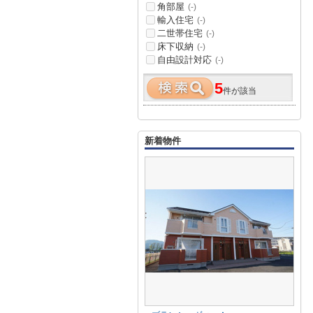
角部屋
(-)
輸入住宅
(-)
二世帯住宅
(-)
床下収納
(-)
自由設計対応
(-)
5
件が該当
新着物件