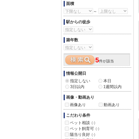
面積
～
駅からの徒歩
築年数
5
件が該当
情報公開日
指定しない
本日
3日以内
1週間以内
画像・動画あり
画像あり
動画あり
こだわり条件
ペット相談
(-)
ペット飼育可
(-)
陽当り良好
(-)