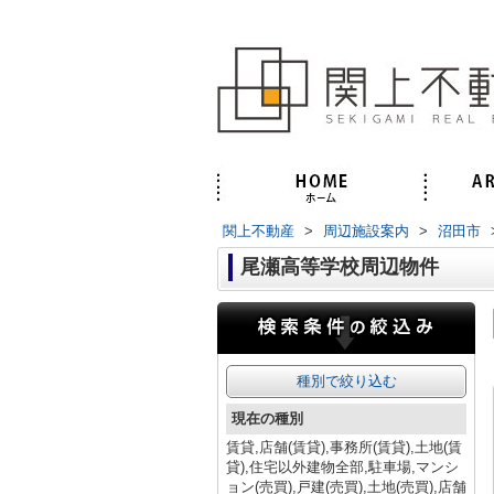
関上不動産
>
周辺施設案内
>
沼田市
尾瀬高等学校周辺物件
種別で絞り込む
現在の種別
賃貸,店舗(賃貸),事務所(賃貸),土地(賃
貸),住宅以外建物全部,駐車場,マンシ
ョン(売買),戸建(売買),土地(売買),店舗