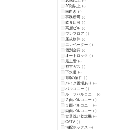
10階以上
(-)
20階以上
(-)
南向き
(-)
事務所可
(-)
飲食店可
(-)
高層ビル
(-)
ワンフロア
(-)
居抜物件
(-)
エレベーター
(-)
個別空調
(-)
オートロック
(-)
最上階
(-)
都市ガス
(-)
下水道
(-)
1階の物件
(-)
バイク置場あり
(-)
バルコニー
(-)
ルーフバルコニー
(-)
２面バルコニー
(-)
３面バルコニー
(-)
両面バルコニー
(-)
食器洗い乾燥機
(-)
CATV
(-)
宅配ボックス
(-)