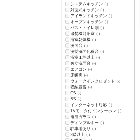
システムキッチン
(-)
対面式キッチン
(-)
アイランドキッチン
(-)
オープンキッチン
(-)
バス・トイレ別
(-)
追焚機能浴室
(-)
浴室乾燥機
(-)
洗面台
(-)
洗髪洗面化粧台
(-)
浴室１坪以上
(-)
独立洗面台
(-)
エアコン
(-)
床暖房
(-)
ウォークインクロゼット
(-)
収納豊富
(-)
CS
(-)
BS
(-)
インターネット対応
(-)
TVモニタ付インターホン
(-)
複層ガラス
(-)
ディンプルキー
(-)
駐車場あり
(-)
2階以上
(-)