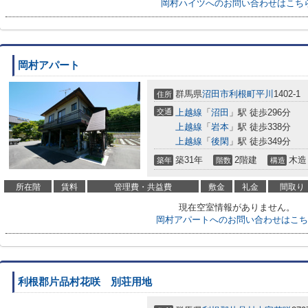
岡村ハイツへのお問い合わせはこち
岡村アパート
群馬県
沼田市
利根町平川
1402-1
住所
交通
上越線
「
沼田
」駅 徒歩296分
上越線
「
岩本
」駅 徒歩338分
上越線
「
後閑
」駅 徒歩349分
築31年
2階建
木造
築年
階数
構造
所在階
賃料
管理費・共益費
敷金
礼金
間取り
現在空室情報がありません。
岡村アパートへのお問い合わせはこち
利根郡片品村花咲 別荘用地