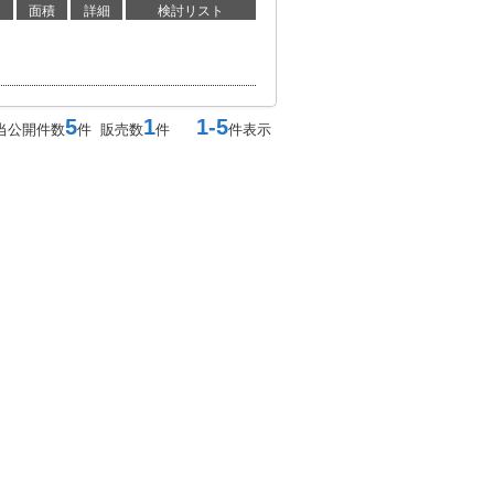
面積
詳細
検討リスト
5
1
1-5
当公開件数
件 販売数
件
件表示