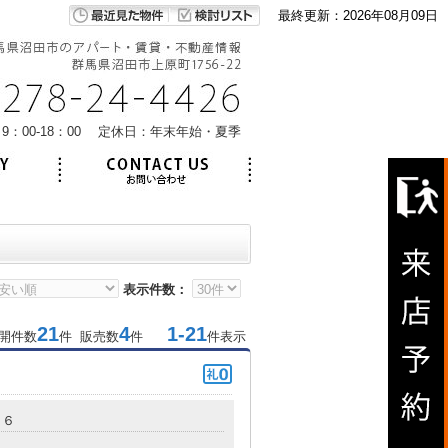
最終更新：2026年08月09日
9：00-18：00 定休日：年末年始・夏季
表示件数：
21
4
1-21
開件数
件 販売数
件
件表示
２６