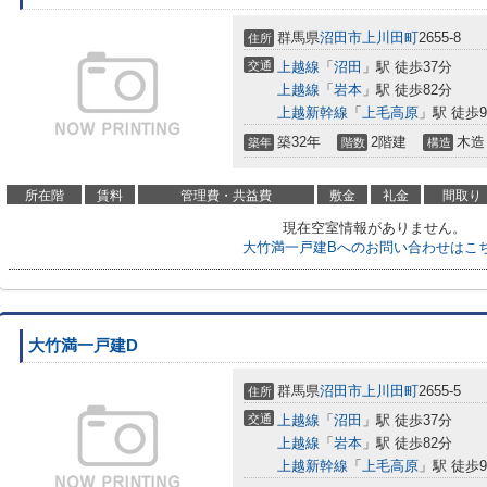
群馬県
沼田市
上川田町
2655-8
住所
交通
上越線
「
沼田
」駅 徒歩37分
上越線
「
岩本
」駅 徒歩82分
上越新幹線
「
上毛高原
」駅 徒歩9
築32年
2階建
木造
築年
階数
構造
所在階
賃料
管理費・共益費
敷金
礼金
間取り
現在空室情報がありません。
大竹満一戸建Bへのお問い合わせはこ
大竹満一戸建D
群馬県
沼田市
上川田町
2655-5
住所
交通
上越線
「
沼田
」駅 徒歩37分
上越線
「
岩本
」駅 徒歩82分
上越新幹線
「
上毛高原
」駅 徒歩9