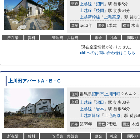
交通
上越線
「
沼田
」駅 徒歩8分
上越線
「
後閑
」駅 徒歩64分
上越新幹線
「
上毛高原
」駅 徒歩1
築13年
1階建
木造
築年
階数
構造
所在階
賃料
管理費・共益費
敷金
礼金
間取り
現在空室情報がありません。
cliffへのお問い合わせはこちら
上川田アパートA・B・C
群馬県
沼田市
上川田町
２６４２
住所
交通
上越線
「
沼田
」駅 徒歩38分
上越線
「
岩本
」駅 徒歩84分
上越新幹線
「
上毛高原
」駅 徒歩9
築39年
2階建
木造
築年
階数
構造
所在階
賃料
管理費・共益費
敷金
礼金
間取り