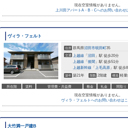
現在空室情報がありません。
上川田アパートA・B・Cへのお問い合わせ
ヴィラ・フェルト
群馬県
沼田市
硯田町
35
住所
交通
上越線
「
沼田
」駅 徒歩20分
上越線
「
後閑
」駅 徒歩51分
上越新幹線
「
上毛高原
」駅 徒歩8
築21年
2階建
軽量
築年
階数
構造
所在階
賃料
管理費・共益費
敷金
礼金
間取り
現在空室情報がありません。
ヴィラ・フェルトへのお問い合わせはこ
大竹満一戸建B