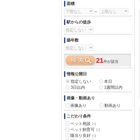
面積
～
駅からの徒歩
築年数
21
件が該当
情報公開日
指定しない
本日
3日以内
1週間以内
画像・動画あり
画像あり
動画あり
こだわり条件
ペット相談
(-)
ペット飼育可
(-)
陽当り良好
(-)