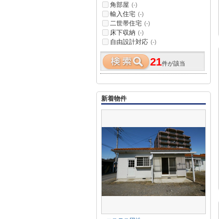
角部屋
(-)
輸入住宅
(-)
二世帯住宅
(-)
床下収納
(-)
自由設計対応
(-)
21
件が該当
新着物件