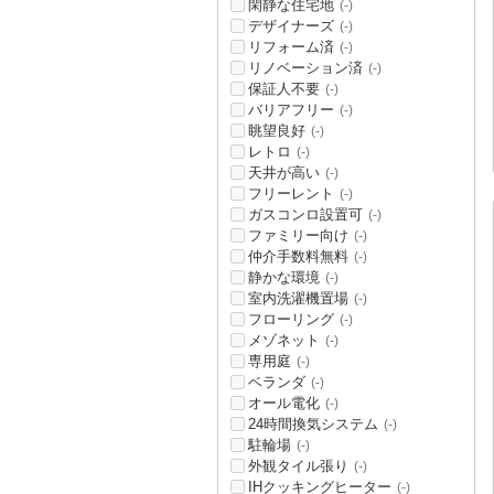
閑静な住宅地
(-)
デザイナーズ
(-)
リフォーム済
(-)
リノベーション済
(-)
保証人不要
(-)
バリアフリー
(-)
眺望良好
(-)
レトロ
(-)
天井が高い
(-)
フリーレント
(-)
ガスコンロ設置可
(-)
ファミリー向け
(-)
仲介手数料無料
(-)
静かな環境
(-)
室内洗濯機置場
(-)
フローリング
(-)
メゾネット
(-)
専用庭
(-)
ベランダ
(-)
オール電化
(-)
24時間換気システム
(-)
駐輪場
(-)
外観タイル張り
(-)
IHクッキングヒーター
(-)