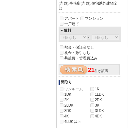
(売買),事務所(売買),住宅以外建物全
部
アパート
マンション
一戸建て
▼賃料
～
敷金・保証金なし
礼金・敷引なし
共益費・管理費込み
21
件が該当
間取り
ワンルーム
1K
1DK
1LDK
2K
2DK
2LDK
3K
3DK
3LDK
4K
4DK
4LDK以上