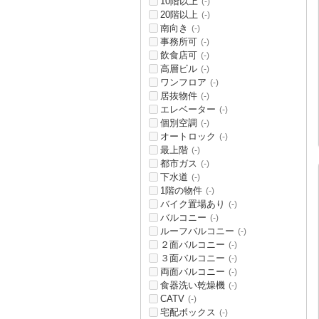
10階以上
(-)
20階以上
(-)
南向き
(-)
事務所可
(-)
飲食店可
(-)
高層ビル
(-)
ワンフロア
(-)
居抜物件
(-)
エレベーター
(-)
個別空調
(-)
オートロック
(-)
最上階
(-)
都市ガス
(-)
下水道
(-)
1階の物件
(-)
バイク置場あり
(-)
バルコニー
(-)
ルーフバルコニー
(-)
２面バルコニー
(-)
３面バルコニー
(-)
両面バルコニー
(-)
食器洗い乾燥機
(-)
CATV
(-)
宅配ボックス
(-)