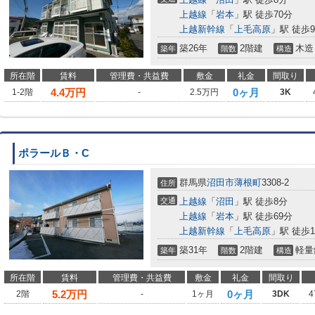
上越線
「
岩本
」駅 徒歩70分
上越新幹線
「
上毛高原
」駅 徒歩9
築26年
2階建
木造
築年
階数
構造
所在階
賃料
管理費・共益費
敷金
礼金
間取り
4.4
万円
0ヶ月
1-2階
-
2.5万円
3K
ポラールＢ・C
群馬県
沼田市
薄根町
3308-2
住所
交通
上越線
「
沼田
」駅 徒歩8分
上越線
「
岩本
」駅 徒歩69分
上越新幹線
「
上毛高原
」駅 徒歩1
築31年
2階建
軽量
築年
階数
構造
所在階
賃料
管理費・共益費
敷金
礼金
間取り
5.2
万円
0ヶ月
2階
-
1ヶ月
3DK
4