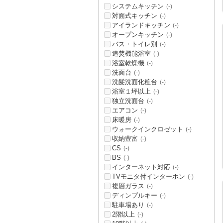
システムキッチン
(-)
対面式キッチン
(-)
アイランドキッチン
(-)
オープンキッチン
(-)
バス・トイレ別
(-)
追焚機能浴室
(-)
浴室乾燥機
(-)
洗面台
(-)
洗髪洗面化粧台
(-)
浴室１坪以上
(-)
独立洗面台
(-)
エアコン
(-)
床暖房
(-)
ウォークインクロゼット
(-)
収納豊富
(-)
CS
(-)
BS
(-)
インターネット対応
(-)
TVモニタ付インターホン
(-)
複層ガラス
(-)
ディンプルキー
(-)
駐車場あり
(-)
2階以上
(-)