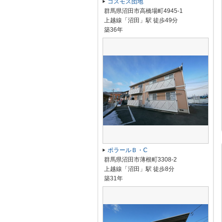
コスモス団地
群馬県沼田市高橋場町4945-1
上越線「沼田」駅 徒歩49分
築36年
ポラールＢ・C
群馬県沼田市薄根町3308-2
上越線「沼田」駅 徒歩8分
築31年