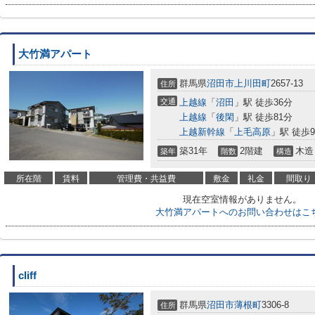
大竹満アパート
群馬県
沼田市
上川田町
2657-13
住所
交通
上越線
「
沼田
」駅 徒歩36分
上越線
「
後閑
」駅 徒歩81分
上越新幹線
「
上毛高原
」駅 徒歩9
築31年
2階建
木造
築年
階数
構造
所在階
賃料
管理費・共益費
敷金
礼金
間取り
現在空室情報がありません。
大竹満アパートへのお問い合わせはこ
cliff
群馬県
沼田市
薄根町
3306-8
住所