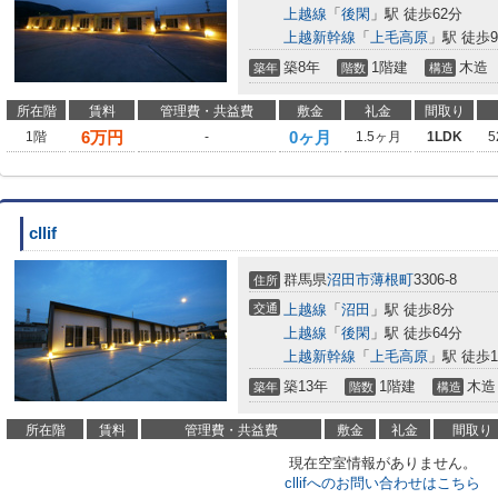
上越線
「
後閑
」駅 徒歩62分
上越新幹線
「
上毛高原
」駅 徒歩9
築8年
1階建
木造
築年
階数
構造
所在階
賃料
管理費・共益費
敷金
礼金
間取り
6
万円
0ヶ月
1階
-
1.5ヶ月
1LDK
5
cllif
群馬県
沼田市
薄根町
3306-8
住所
交通
上越線
「
沼田
」駅 徒歩8分
上越線
「
後閑
」駅 徒歩64分
上越新幹線
「
上毛高原
」駅 徒歩1
築13年
1階建
木造
築年
階数
構造
所在階
賃料
管理費・共益費
敷金
礼金
間取り
現在空室情報がありません。
cllifへのお問い合わせはこちら