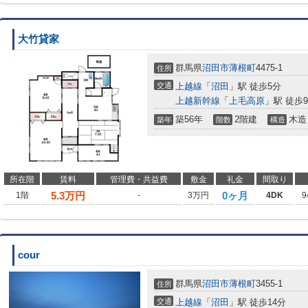
大竹貸家
群馬県
沼田市
薄根町
4475-1
住所
交通
上越線
「
沼田
」駅 徒歩5分
上越新幹線
「
上毛高原
」駅 徒歩9
築56年
2階建
木造
築年
階数
構造
所在階
賃料
管理費・共益費
敷金
礼金
間取り
5.3
万円
0ヶ月
1階
-
3万円
4DK
9
cour
群馬県
沼田市
薄根町
3455-1
住所
交通
上越線
「
沼田
」駅 徒歩14分