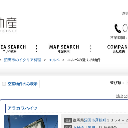
営業時間：
>
沼田市のイタリア料理
>
エルベ
>
エルベの近くの物件
並び順：
空室物件のみ表示
該当公
アラカワハイツ
群馬県
沼田市
薄根町
３３５４－
住所
交通
上越線
「
沼田
」駅 徒歩8分