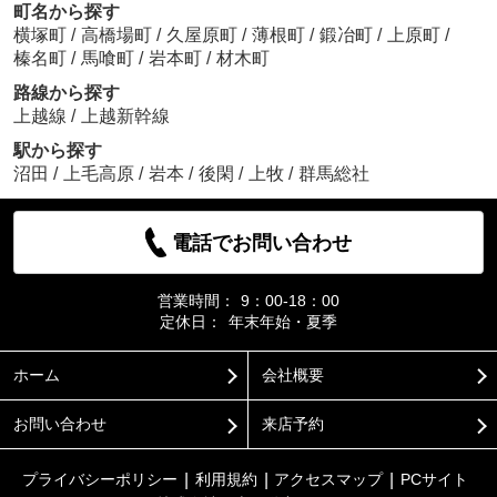
町名から探す
横塚町
/
高橋場町
/
久屋原町
/
薄根町
/
鍛冶町
/
上原町
/
榛名町
/
馬喰町
/
岩本町
/
材木町
路線から探す
上越線
/
上越新幹線
駅から探す
沼田
/
上毛高原
/
岩本
/
後閑
/
上牧
/
群馬総社
電話でお問い合わせ
営業時間：
9：00-18：00
定休日：
年末年始・夏季
ホーム
会社概要
お問い合わせ
来店予約
プライバシーポリシー
利用規約
アクセスマップ
PCサイト