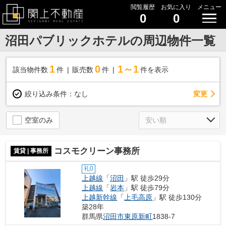
閲覧履歴
お気に入り
メニュー
0
0
沼田パブリックホテルの周辺物件一覧
1
0
1～1
該当物件数
件
販売数
件
件を表示
変更
絞り込み条件：
なし
空室のみ
コスモクリーン事務所
賃貸 | 事務所
礼0
上越線
「
沼田
」駅 徒歩29分
上越線
「
岩本
」駅 徒歩79分
上越新幹線
「
上毛高原
」駅 徒歩130分
築28年
群馬県
沼田市
東原新町
1838-7