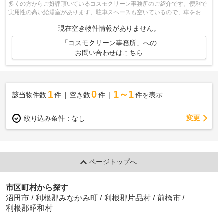
多くの方からご好評頂いているコスモクリーン事務所のご紹介です。便利で
実用性の高い給湯室があります。駐車スペースも空いているので、車をお持
ちの方は検討してみてはいかがですか...
現在空き物件情報がありません。
「コスモクリーン事務所」への
お問い合わせはこちら
1
0
1～1
該当物件数
件
空き数
件
件を表示
変更
絞り込み条件：
なし
ページトップへ
市区町村から探す
沼田市
/
利根郡みなかみ町
/
利根郡片品村
/
前橋市
/
利根郡昭和村