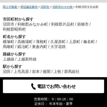
関上不動産
>
周辺施設案内
>
沼田市
>
沼田市のその他
>
利根沼田文化会館
市区町村から探す
沼田市
/
利根郡みなかみ町
/
利根郡片品村
/
前橋市
/
利根郡昭和村
町名から探す
横塚町
/
高橋場町
/
薄根町
/
久屋原町
/
上原町
/
榛名町
/
馬喰町
/
鍛冶町
/
東倉内町
/
大字花咲
路線から探す
上越線
/
上越新幹線
駅から探す
沼田
/
上毛高原
/
岩本
/
後閑
/
上牧
/
群馬総社
電話でお問い合わせ
営業時間：
9：00-18：00
定休日：
年末年始・夏季