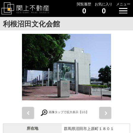
閲覧履歴
お気に入り
メニュー
0
0
利根沼田文化会館
前
次
画像タップで拡大表示【
1
/1】
所在地
群馬県沼田市上原町１８０１