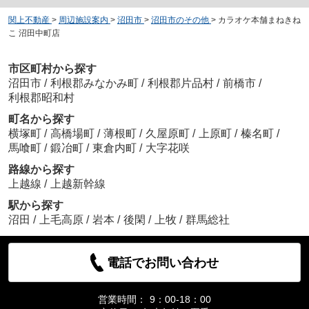
関上不動産
>
周辺施設案内
>
沼田市
>
沼田市のその他
>
カラオケ本舗まねきね
こ 沼田中町店
市区町村から探す
沼田市
/
利根郡みなかみ町
/
利根郡片品村
/
前橋市
/
利根郡昭和村
町名から探す
横塚町
/
高橋場町
/
薄根町
/
久屋原町
/
上原町
/
榛名町
/
馬喰町
/
鍛冶町
/
東倉内町
/
大字花咲
路線から探す
上越線
/
上越新幹線
駅から探す
沼田
/
上毛高原
/
岩本
/
後閑
/
上牧
/
群馬総社
電話でお問い合わせ
営業時間：
9：00-18：00