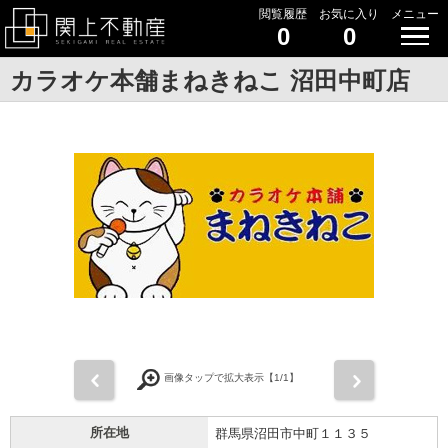
閲覧履歴
お気に入り
メニュー
0
0
カラオケ本舗まねきねこ 沼田中町店
前
次
画像タップで拡大表示【
1
/1】
所在地
群馬県沼田市中町１１３５