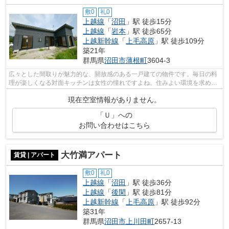
敷0
礼0
上越線
「
沼田
」駅 徒歩15分
上越線
「
岩本
」駅 徒歩65分
上越新幹線
「
上毛高原
」駅 徒歩109分
築21年
群馬県
沼田市
薄根町
3604-3
広々とした間取りが魅力的な、開放感のある一戸建ての物件です。毎日の料
理が楽しくなる対面キッチンは女性の憧れですよね。住みよい環境を求め続
けるあなたを全力でサポートさせてい...
現在空室情報がありません。
「Ｕ」への
お問い合わせはこちら
大竹満アパート
賃貸 | アパート
敷0
礼0
上越線
「
沼田
」駅 徒歩36分
上越線
「
後閑
」駅 徒歩81分
上越新幹線
「
上毛高原
」駅 徒歩92分
築31年
群馬県
沼田市
上川田町
2657-13