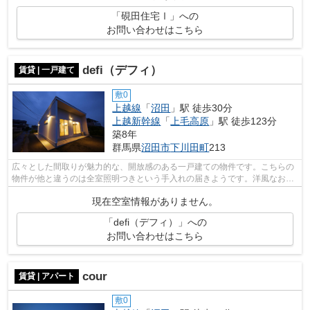
「硯田住宅Ⅰ」への
お問い合わせはこちら
defi（デフィ）
賃貸 | 一戸建て
敷0
上越線
「
沼田
」駅 徒歩30分
上越新幹線
「
上毛高原
」駅 徒歩123分
築8年
群馬県
沼田市
下川田町
213
広々とした間取りが魅力的な、開放感のある一戸建ての物件です。こちらの
物件が他と違うのは全室照明つきという手入れの届きようです。洋風なお住
まいをお求めの方に適した全居室フロ...
現在空室情報がありません。
「defi（デフィ）」への
お問い合わせはこちら
cour
賃貸 | アパート
敷0