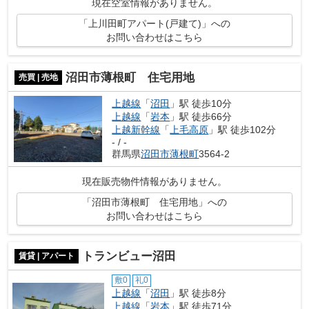
現在空室情報がありません。
「上川田町アパート(戸建て)」への
お問い合わせはこちら
沼田市薄根町 住宅用地
売買 | 売地
上越線
「
沼田
」駅 徒歩10分
上越線
「
岩本
」駅 徒歩66分
上越新幹線
「
上毛高原
」駅 徒歩102分
- / -
群馬県
沼田市
薄根町
3564-2
現在販売物件情報がありません。
「沼田市薄根町 住宅用地」への
お問い合わせはこちら
トランビュー沼田
賃貸 | アパート
敷0
礼0
上越線
「
沼田
」駅 徒歩8分
上越線
「
岩本
」駅 徒歩71分