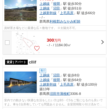
上越線
「
後閑
」駅 徒歩30分
上越線
「
沼田
」駅 徒歩51分
上越新幹線
「
上毛高原
」駅 徒歩66分
- / -
群馬県
利根郡みなかみ町
師
資材置き場などに最適な広々敷地です。 ※太陽光不可。
300
万
円
- / - / 1184.00㎡
cllif
賃貸 | アパート
敷0
上越線
「
沼田
」駅 徒歩8分
上越線
「
後閑
」駅 徒歩64分
上越新幹線
「
上毛高原
」駅 徒歩100分
築13年
群馬県
沼田市
薄根町
3306-8
室内での飽きない快適な生活をしたい方はBS・CSをご覧になるのも良いで
すよ。車を2台所有していても問題ありません。全室照明取り付け済みで楽
に住み始められる物件です。使い勝手のよ...