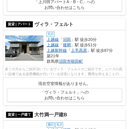
「上川田アパートA・B・C」への
お問い合わせはこちら
ヴィラ・フェルト
賃貸 | アパート
礼0
上越線
「
沼田
」駅 徒歩20分
上越線
「
後閑
」駅 徒歩51分
上越新幹線
「
上毛高原
」駅 徒歩87分
築21年
群馬県
沼田市
硯田町
多くの方からご好評頂いているヴィラ・フェルトのご紹介です。ニーズの高
い設備である追焚機能が付いている浴室になります。費用を抑えることの出
来る賃貸物件でありながら、中は綺麗...
現在空室情報がありません。
「ヴィラ・フェルト」への
お問い合わせはこちら
大竹満一戸建B
賃貸 | 一戸建て
敷0
礼0