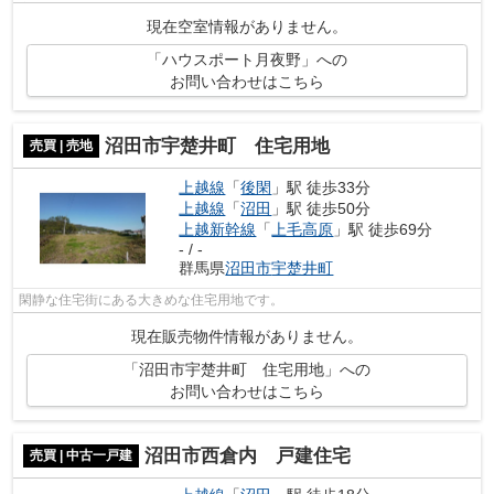
室照明つき物件です。利根郡みなかみ...
現在空室情報がありません。
「ハウスポート月夜野」への
お問い合わせはこちら
沼田市宇楚井町 住宅用地
売買 | 売地
上越線
「
後閑
」駅 徒歩33分
上越線
「
沼田
」駅 徒歩50分
上越新幹線
「
上毛高原
」駅 徒歩69分
- / -
群馬県
沼田市
宇楚井町
閑静な住宅街にある大きめな住宅用地です。
現在販売物件情報がありません。
「沼田市宇楚井町 住宅用地」への
お問い合わせはこちら
沼田市西倉内 戸建住宅
売買 | 中古一戸建