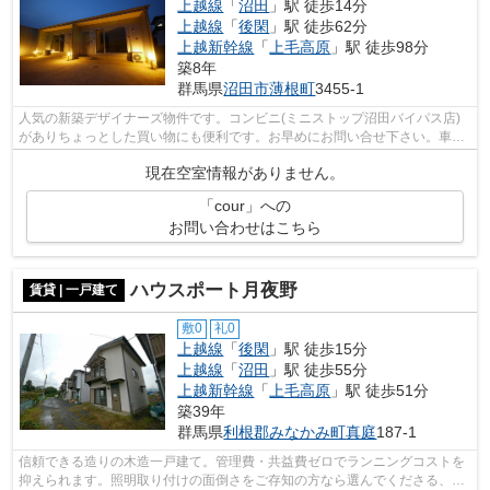
上越線
「
沼田
」駅 徒歩14分
上越線
「
後閑
」駅 徒歩62分
上越新幹線
「
上毛高原
」駅 徒歩98分
築8年
群馬県
沼田市
薄根町
3455-1
人気の新築デザイナーズ物件です。コンビニ(ミニストップ沼田バイパス店)
がありちょっとした買い物にも便利です。お早めにお問い合せ下さい。車の
駐車が3台出来ます。追い焚きですので...
現在空室情報がありません。
「cour」への
お問い合わせはこちら
ハウスポート月夜野
賃貸 | 一戸建て
敷0
礼0
上越線
「
後閑
」駅 徒歩15分
上越線
「
沼田
」駅 徒歩55分
上越新幹線
「
上毛高原
」駅 徒歩51分
築39年
群馬県
利根郡みなかみ町
真庭
187-1
信頼できる造りの木造一戸建て。管理費・共益費ゼロでランニングコストを
抑えられます。照明取り付けの面倒さをご存知の方なら選んでくださる、全