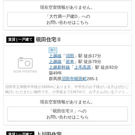
賃料と生活費のバランスを取りましょう...
現在空室情報がありません。
「大竹満一戸建D」への
お問い合わせはこちら
硯田住宅Ⅱ
賃貸 | 一戸建て
敷0
上越線
「
沼田
」駅 徒歩17分
上越線
「
岩本
」駅 徒歩78分
上越新幹線
「
上毛高原
」駅 徒歩92分
築49年
群馬県
沼田市
硯田町
285-1
沼田市立薄根中学校が1666mにあります。中学生のお子様がいる方はぜひご
検討いただきたい物件です。小学校まで1467mで、お子さんのいるファミリ
ーにもおすすめ。119.03平米程の建物面...
現在空室情報がありません。
「硯田住宅Ⅱ」への
お問い合わせはこちら
上川田住宅
賃貸 | 一戸建て