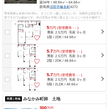
築34年 / 48.84㎡～64.68㎡
群馬県
沼田市
榛名町
4272
専有面積も余裕の64.68㎡。すぐに引っ越しされたい方。当物件は現在空き
室ですのでお勧めです。外の空気を手軽に吸えるバルコニー付きの物件で
す。照明もついておりますので、買いなお...
5
万
円
(管理費等：- )
2.5万円
0ヶ月
敷金
礼金
1階 / 2DK / 64.68㎡
5.7
万
円
(管理費等：- )
2.5万円
0ヶ月
敷金
礼金
2階 / 2DK / 48.84㎡
5.7
万
円
(管理費等：- )
2.5万円
0ヶ月
敷金
礼金
5階 / 2LDK / 48.84㎡
みなかみ町師 土地
売買 | 売地
300
万円