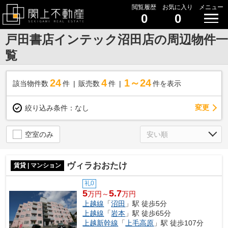
閲覧履歴
お気に入り
メニュー
0
0
戸田書店インテック沼田店の周辺物件一
覧
24
4
1～24
該当物件数
件
販売数
件
件を表示
変更
絞り込み条件：
なし
空室のみ
ヴィラおおたけ
賃貸 | マンション
礼0
5
5.7
万円～
万円
上越線
「
沼田
」駅 徒歩5分
上越線
「
岩本
」駅 徒歩65分
上越新幹線
「
上毛高原
」駅 徒歩107分