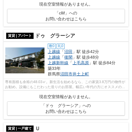
現在空室情報がありません。
「cllif」への
お問い合わせはこちら
ドゥ グラーシア
賃貸 | アパート
敷0
礼0
上越線
「
沼田
」駅 徒歩42分
上越線
「
後閑
」駅 徒歩48分
上越新幹線
「
上毛高原
」駅 徒歩84分
築33年
群馬県
沼田市
井土上町
専有面積も余裕の48.03㎡。新生活を始めるなら、この家賃3.8万円の物件が
お勧め。設備にもこだわった造りのお部屋。幅広い年代の方にオススメの、
TVインターホン付き物件となっていま...
現在空室情報がありません。
「ドゥ グラーシア」への
お問い合わせはこちら
Ｕ
賃貸 | 一戸建て