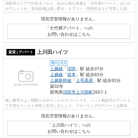
沼田市エリアでの住まいなら、住み心地も快適な「大竹満アパート」はいか
がでしょうか。室内設備は追い焚き・エアコン・照明付きなど充実した設備
を備え付けています。多くの方にご好...
現在空室情報がありません。
「大竹満アパート」への
お問い合わせはこちら
上川田ハイツ
賃貸 | アパート
敷0
礼0
上越線
「
沼田
」駅 徒歩37分
上越線
「
岩本
」駅 徒歩82分
上越新幹線
「
上毛高原
」駅 徒歩92分
築32年
群馬県
沼田市
上川田町
2657-1
使い勝手のよい間取りがポイントのアパートです。ペット相談可のアパート
で大切なペットと仲良く生活しましょう。フローリングのアパートは家具な
ども配置しやすく快適です。当社には...
現在空室情報がありません。
「上川田ハイツ」への
お問い合わせはこちら