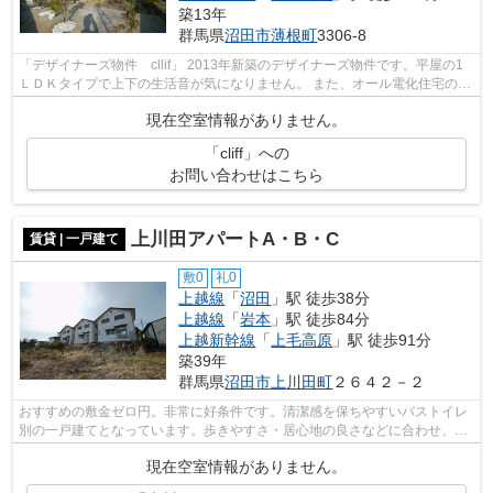
築13年
群馬県
沼田市
薄根町
3306-8
「デザイナーズ物件 cllif」 2013年新築のデザイナーズ物件です。平屋の1
ＬＤＫタイプで上下の生活音が気になりません。 また、オール電化住宅のた
め、エコキュートによる給湯で経済...
現在空室情報がありません。
「cliff」への
お問い合わせはこちら
上川田アパートA・B・C
賃貸 | 一戸建て
敷0
礼0
上越線
「
沼田
」駅 徒歩38分
上越線
「
岩本
」駅 徒歩84分
上越新幹線
「
上毛高原
」駅 徒歩91分
築39年
群馬県
沼田市
上川田町
２６４２－２
おすすめの敷金ゼロ円。非常に好条件です。清潔感を保ちやすいバストイレ
別の一戸建てとなっています。歩きやすさ・居心地の良さなどに合わせ、一
部フローリングになっています。お部...
現在空室情報がありません。