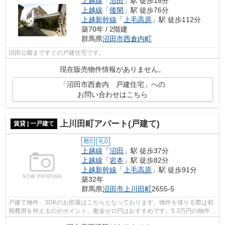
上越線
「
沼田
」駅 徒歩18分
上越線
「
後閑
」駅 徒歩76分
上越新幹線
「
上毛高原
」駅 徒歩112分
築70年 / 2階建
群馬県
沼田市
西倉内町
沼田公園まですぐの戸建住宅です。
現在販売物件情報がありません。
「沼田市西倉内 戸建住宅」への
お問い合わせはこちら
上川田町アパート(戸建て)
賃貸 | 一戸建て
敷0
礼0
上越線
「
沼田
」駅 徒歩37分
上越線
「
岩本
」駅 徒歩82分
上越新幹線
「
上毛高原
」駅 徒歩91分
築32年
群馬県
沼田市
上川田町
2655-5
戸建て物件、3DKのお部屋はこちらとなっております。物件を借りる際は初
期費用を抑えるのがポイント。敷金ゼロ円はおすすめです。5.3万円の物件で
賃料と生活費のバランスを取りましょ...