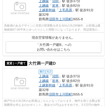
上越線
「
沼田
」駅 徒歩37分
上越線
「
岩本
」駅 徒歩82分
上越新幹線
「
上毛高原
」駅 徒歩91分
築32年
群馬県
沼田市
上川田町
2655-8
高級感のあるデザインに充実の部屋数を誇る当社の3LDK物件。お部屋は建
物面積67.06平米とゆったりとした間取りになっております。周辺環境の整
った住宅街に位置する、快適な戸建て物件...
現在空室情報がありません。
「大竹満一戸建B」への
お問い合わせはこちら
大竹満一戸建D
賃貸 | 一戸建て
敷0
礼0
上越線
「
沼田
」駅 徒歩37分
上越線
「
岩本
」駅 徒歩82分
上越新幹線
「
上毛高原
」駅 徒歩91分
築32年
群馬県
沼田市
上川田町
2655-5
納戸付きの3LDKのお部屋はこちらとなっております。物件を借りる際は初
期費用を抑えるのがポイント。敷金ゼロ円はおすすめです。5.5万円の物件で