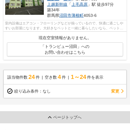
上越新幹線
「
上毛高原
」駅 徒歩97分
築34年
群馬県
沼田市
薄根町
4053-6
室内設備はエアコン・フローリングなどが揃っているので、快適に過ごしや
すいお部屋になります。大好きなペットと一緒に暮らしたいなら、ペット相
談OKのアパートです。一人暮らしで料...
現在空室情報がありません。
「トランビュー沼田」への
お問い合わせはこちら
24
4
1～24
該当物件数
件
空き数
件
件を表示
変更
絞り込み条件：
なし
ページトップへ