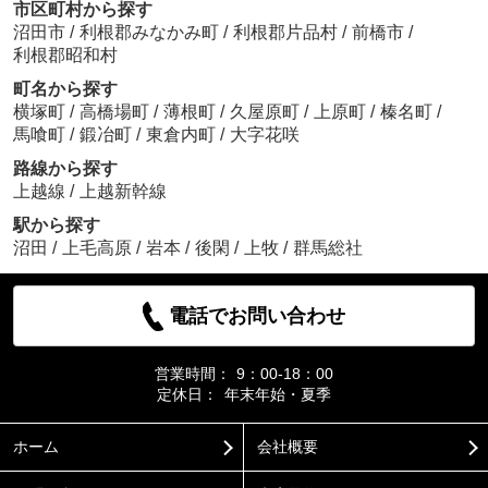
市区町村から探す
沼田市
/
利根郡みなかみ町
/
利根郡片品村
/
前橋市
/
利根郡昭和村
町名から探す
横塚町
/
高橋場町
/
薄根町
/
久屋原町
/
上原町
/
榛名町
/
馬喰町
/
鍛冶町
/
東倉内町
/
大字花咲
路線から探す
上越線
/
上越新幹線
駅から探す
沼田
/
上毛高原
/
岩本
/
後閑
/
上牧
/
群馬総社
電話でお問い合わせ
営業時間：
9：00-18：00
定休日：
年末年始・夏季
ホーム
会社概要