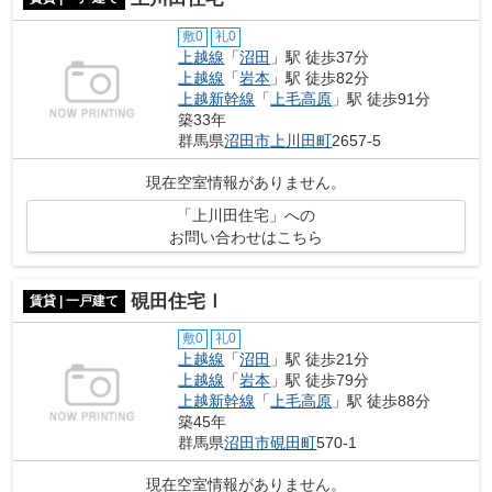
敷0
礼0
上越線
「
沼田
」駅 徒歩37分
上越線
「
岩本
」駅 徒歩82分
上越新幹線
「
上毛高原
」駅 徒歩91分
築33年
群馬県
沼田市
上川田町
2657-5
現在空室情報がありません。
「上川田住宅」への
お問い合わせはこちら
硯田住宅Ⅰ
賃貸 | 一戸建て
敷0
礼0
上越線
「
沼田
」駅 徒歩21分
上越線
「
岩本
」駅 徒歩79分
上越新幹線
「
上毛高原
」駅 徒歩88分
築45年
群馬県
沼田市
硯田町
570-1
現在空室情報がありません。