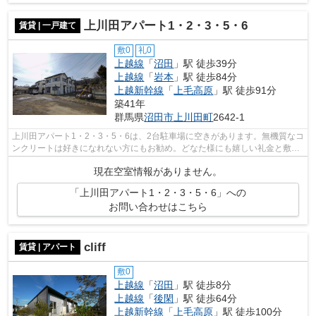
上川田アパート1・2・3・5・6
賃貸 | 一戸建て
敷0
礼0
上越線
「
沼田
」駅 徒歩39分
上越線
「
岩本
」駅 徒歩84分
上越新幹線
「
上毛高原
」駅 徒歩91分
築41年
群馬県
沼田市
上川田町
2642-1
上川田アパート1・2・3・5・6は、2台駐車場に空きがあります。無機質なコ
ンクリートは好きになれない方にもお勧め。どなた様にも嬉しい礼金と敷金
が不要の物件はこちらとなっておりま...
現在空室情報がありません。
「上川田アパート1・2・3・5・6」への
お問い合わせはこちら
cliff
賃貸 | アパート
敷0
上越線
「
沼田
」駅 徒歩8分
上越線
「
後閑
」駅 徒歩64分
上越新幹線
「
上毛高原
」駅 徒歩100分