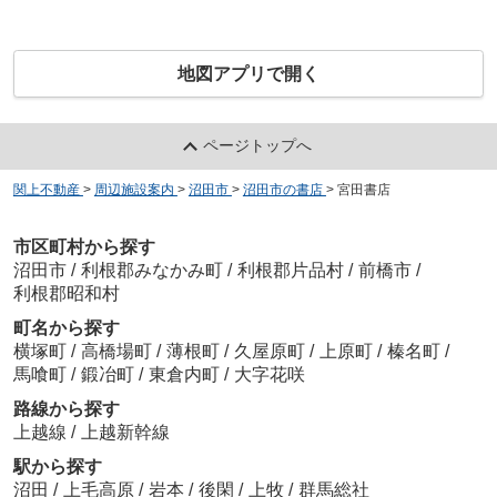
地図アプリで開く
ページトップへ
関上不動産
>
周辺施設案内
>
沼田市
>
沼田市の書店
>
宮田書店
市区町村から探す
沼田市
/
利根郡みなかみ町
/
利根郡片品村
/
前橋市
/
利根郡昭和村
町名から探す
横塚町
/
高橋場町
/
薄根町
/
久屋原町
/
上原町
/
榛名町
/
馬喰町
/
鍛冶町
/
東倉内町
/
大字花咲
路線から探す
上越線
/
上越新幹線
駅から探す
沼田
/
上毛高原
/
岩本
/
後閑
/
上牧
/
群馬総社