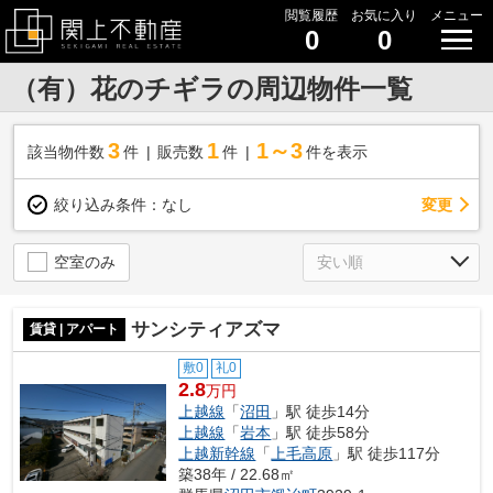
閲覧履歴
お気に入り
メニュー
0
0
（有）花のチギラの周辺物件一覧
3
1
1～3
該当物件数
件
販売数
件
件を表示
変更
絞り込み条件：
なし
空室のみ
サンシティアズマ
賃貸 | アパート
敷0
礼0
2.8
万円
上越線
「
沼田
」駅 徒歩14分
上越線
「
岩本
」駅 徒歩58分
上越新幹線
「
上毛高原
」駅 徒歩117分
築38年 / 22.68㎡