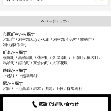
ページトップへ
市区町村から探す
沼田市
/
利根郡みなかみ町
/
利根郡片品村
/
前橋市
/
利根郡昭和村
町名から探す
横塚町
/
高橋場町
/
薄根町
/
久屋原町
/
上原町
/
榛名町
/
馬喰町
/
鍛冶町
/
東倉内町
/
大字花咲
路線から探す
上越線
/
上越新幹線
駅から探す
沼田
/
上毛高原
/
岩本
/
後閑
/
上牧
/
群馬総社
電話でお問い合わせ