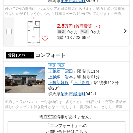
群馬県
沼田市
鍛冶町
3929-1
歩いて7分の場所に、ウエルシア沼田栄町店があります。魅力も多い賃貸物
件はいかがでしょうか。今なら駐車スペース1台分空いております。当物件
は空家ですので、内覧もスムーズです。...
2.8
万
円
(管理費等：- )
0ヶ月
0ヶ月
敷金
礼金
1階 / 1K / 22.68㎡
コンフォート
賃貸 | アパート
敷0
礼0
上越線
「
沼田
」駅 徒歩11分
上越線
「
岩本
」駅 徒歩61分
上越新幹線
「
上毛高原
」駅 徒歩113分
築23年
群馬県
沼田市
鍛冶町
942-1
風通しの良いバルコニー付き物件は、多くの方にご好評です。充実の収納が
嬉しいクロゼット付き物件となっております。賃貸物件のことなら、豊富な
物件情報を取り扱う当社にお任せ下さ...
現在空室情報がありません。
「コンフォート」への
お問い合わせはこちら