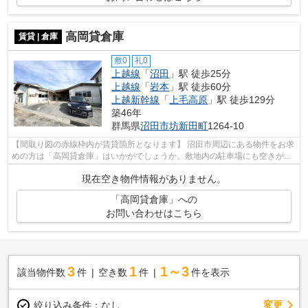
高岡貸倉庫
賃貸 | 倉庫
敷0
礼0
上越線
「
沼田
」駅 徒歩25分
上越線
「
岩本
」駅 徒歩60分
上越新幹線
「
上毛高原
」駅 徒歩129分
築46年
群馬県
沼田市
坊新田町
1264-10
【間取り図の赤線枠内が賃貸箇所となります】 沼田市周辺にある物件をお求
めの方は「高岡貸倉庫」はいかがでしょうか。敷地内の駐車場にも空きがあ
り、駐車可能です。月々の賃料が2万...
現在空き物件情報がありません。
「高岡貸倉庫」への
お問い合わせはこちら
3
1
1～3
該当物件数
件
空き数
件
件を表示
変更
絞り込み条件：
なし