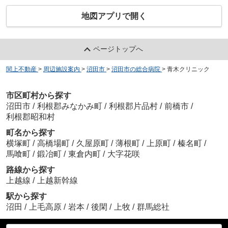
地図アプリで開く
ページトップへ
関上不動産
>
周辺施設案内
>
沼田市
>
沼田市の総合病院
>
青木クリニック
市区町村から探す
沼田市
/
利根郡みなかみ町
/
利根郡片品村
/
前橋市
/
利根郡昭和村
町名から探す
横塚町
/
高橋場町
/
久屋原町
/
薄根町
/
上原町
/
榛名町
/
馬喰町
/
鍛冶町
/
東倉内町
/
大字花咲
路線から探す
上越線
/
上越新幹線
駅から探す
沼田
/
上毛高原
/
岩本
/
後閑
/
上牧
/
群馬総社