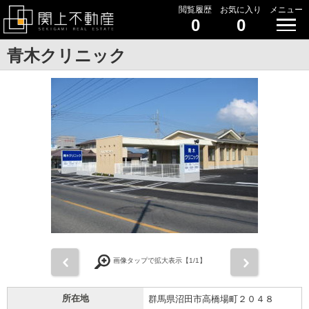
閲覧履歴
お気に入り
メニュー
0
0
青木クリニック
前
次
画像タップで拡大表示【
1
/1】
所在地
群馬県沼田市高橋場町２０４８