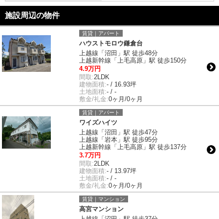
施設周辺の物件
賃貸｜アパート
ハウストモロウ鎌倉台
上越線「沼田」駅 徒歩48分
上越新幹線「上毛高原」駅 徒歩150分
4.9万円
間取:
2LDK
建物面積:
- / 16.93坪
土地面積:
- / -
敷金/礼金:
0ヶ月/0ヶ月
賃貸｜アパート
ワイズハイツ
上越線「沼田」駅 徒歩47分
上越線「岩本」駅 徒歩95分
上越新幹線「上毛高原」駅 徒歩137分
3.7万円
間取:
2LDK
建物面積:
- / 13.97坪
土地面積:
- / -
敷金/礼金:
0ヶ月/0ヶ月
賃貸｜マンション
高宮マンション
上越線「沼田」駅 徒歩37分