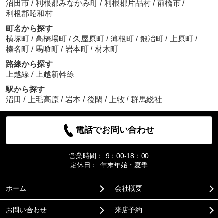
沼田市
/
利根郡みなかみ町
/
利根郡片品村
/
前橋市
/
利根郡昭和村
町名から探す
横塚町
/
高橋場町
/
久屋原町
/
薄根町
/
鍛冶町
/
上原町
/
榛名町
/
馬喰町
/
岩本町
/
材木町
路線から探す
上越線
/
上越新幹線
駅から探す
沼田
/
上毛高原
/
岩本
/
後閑
/
上牧
/
群馬総社
電話でお問い合わせ
営業時間：
9：00-18：00
定休日：
年末年始・夏季
ホーム
会社概要
お問い合わせ
来店予約