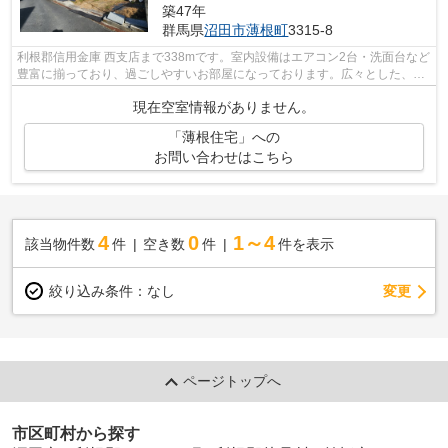
築47年
群馬県
沼田市
薄根町
3315-8
利根郡信用金庫 西支店まで338mです。室内設備はエアコン2台・洗面台など
豊富に揃っており、過ごしやすいお部屋になっております。広々とした、建
物面積93.15平米のスペース。当物件は...
現在空室情報がありません。
「薄根住宅」への
お問い合わせはこちら
4
0
1～4
該当物件数
件
空き数
件
件を表示
変更
絞り込み条件：
なし
ページトップへ
市区町村から探す