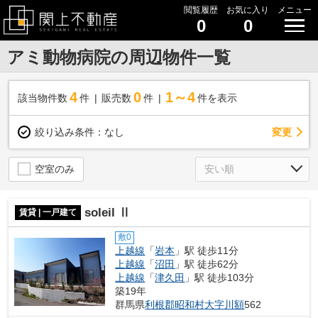
閲覧履歴
お気に入り
メニュー
0
0
アミ動物病院の周辺物件一覧
4
0
1～4
該当物件数
件
販売数
件
件を表示
変更
絞り込み条件：
なし
空室のみ
soleil Ⅱ
賃貸 | 一戸建て
敷0
上越線
「
岩本
」駅 徒歩11分
上越線
「
沼田
」駅 徒歩62分
上越線
「
津久田
」駅 徒歩103分
築19年
群馬県
利根郡昭和村
大字川額
562