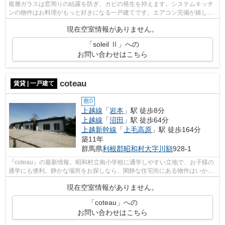
複層ガラスは窓周りの結露を防ぎ、カビの発生を抑えます。システムキッチ
ンの物件はお料理がもっと好きになる一戸建てです。エアコン完備が嬉し
い、過ごしやすい一戸建てとなっていま...
現在空室情報がありません。
「soleil Ⅱ」への
お問い合わせはこちら
coteau
賃貸 | 一戸建て
敷0
上越線
「
岩本
」駅 徒歩8分
上越線
「
沼田
」駅 徒歩64分
上越新幹線
「
上毛高原
」駅 徒歩164分
築11年
群馬県
利根郡昭和村
大字川額
928-1
『coteau』の最新情報。昭和村立南小学校に通学しやすい立地で、お子様の
通学にも便利。静かな場所をお探しなら、閑静な住宅街にある物件はいかが
ですか。利根郡昭和村や上越線岩本付...
現在空室情報がありません。
「coteau」への
お問い合わせはこちら