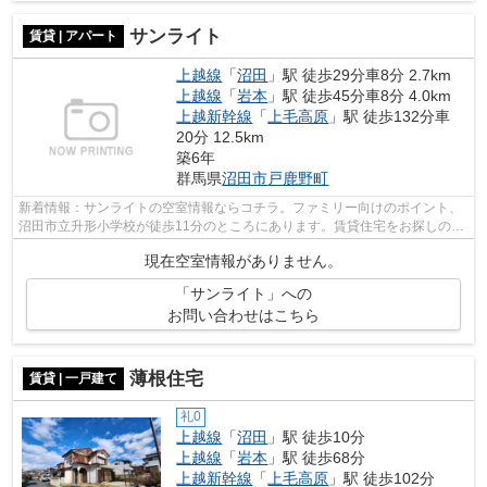
サンライト
賃貸 | アパート
上越線
「
沼田
」駅 徒歩29分車8分 2.7km
上越線
「
岩本
」駅 徒歩45分車8分 4.0km
上越新幹線
「
上毛高原
」駅 徒歩132分車
20分 12.5km
築6年
群馬県
沼田市
戸鹿野町
新着情報：サンライトの空室情報ならコチラ。ファミリー向けのポイント、
沼田市立升形小学校が徒歩11分のところにあります。賃貸住宅をお探しの方
は、お気軽に当社へご連絡下さい。当...
現在空室情報がありません。
「サンライト」への
お問い合わせはこちら
薄根住宅
賃貸 | 一戸建て
礼0
上越線
「
沼田
」駅 徒歩10分
上越線
「
岩本
」駅 徒歩68分
上越新幹線
「
上毛高原
」駅 徒歩102分