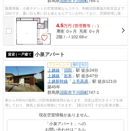
群馬県
沼田市
下川田町
765‐1
新着情報：小泉テナントの空室情報ならコチラ。利根沼田農協川田支店まで
10mです。暑い日も寒い日も使えるエアコンが付いており、空調管理に便
利。2台までの車を駐車できるスペースが...
4.5
万
円
(管理費等：- )
0ヶ月
0ヶ月
敷金
礼金
2階 / - / 102.68㎡
小泉アパート
賃貸 | 一戸建て
フリーレント
敷0
礼0
上越線
「
沼田
」駅 徒歩24分
上越線
「
岩本
」駅 徒歩47分
上越新幹線
「
上毛高原
」駅 徒歩121分
築45年
群馬県
沼田市
下川田町
747-1
家から436mの場所に川田簡易郵便局があります。浴室は窓付きタイプを採
用しており、換気と採光が簡単にできます。【駐2台可】十分な駐車台数を
確保できるので安心です。車にいたずらさ...
現在空室情報がありません。
「小泉アパート」への
お問い合わせはこちら