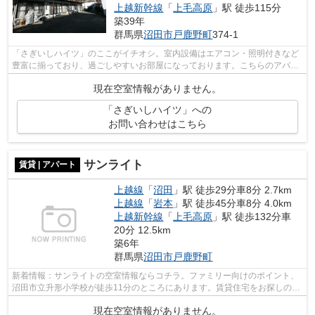
上越新幹線
「
上毛高原
」駅 徒歩115分
築39年
群馬県
沼田市
戸鹿野町
374-1
「さぎいしハイツ」のここがイチオシ。室内設備はエアコン・照明付きなど
豊富に揃っており、過ごしやすいお部屋になっております。こちらのアパー
トではご相談次第でペットを飼うこと...
現在空室情報がありません。
「さぎいしハイツ」への
お問い合わせはこちら
サンライト
賃貸 | アパート
上越線
「
沼田
」駅 徒歩29分車8分 2.7km
上越線
「
岩本
」駅 徒歩45分車8分 4.0km
上越新幹線
「
上毛高原
」駅 徒歩132分車
20分 12.5km
築6年
群馬県
沼田市
戸鹿野町
新着情報：サンライトの空室情報ならコチラ。ファミリー向けのポイント、
沼田市立升形小学校が徒歩11分のところにあります。賃貸住宅をお探しの方
は、お気軽に当社へご連絡下さい。当...
現在空室情報がありません。