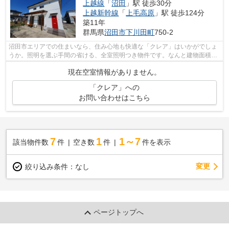
上越線
「
沼田
」駅 徒歩30分
上越新幹線
「
上毛高原
」駅 徒歩124分
築11年
群馬県
沼田市
下川田町
750-2
沼田市エリアでの住まいなら、住み心地も快適な「クレア」はいかがでしょ
うか。照明を選ぶ手間の省ける、全室照明つき物件です。なんと建物面積が
52.17平米もございます。生活環境をよ...
現在空室情報がありません。
「クレア」への
お問い合わせはこちら
7
1
1～7
該当物件数
件
空き数
件
件を表示
変更
絞り込み条件：
なし
ページトップへ