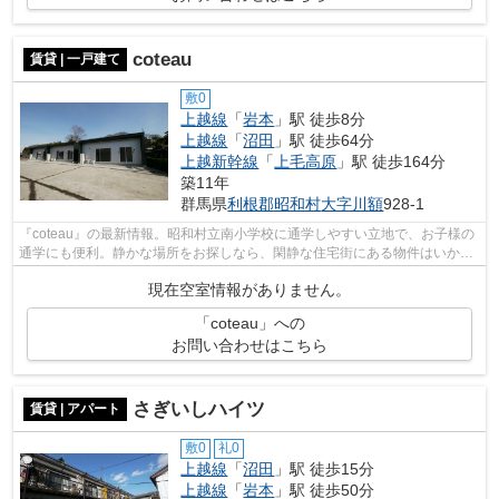
coteau
賃貸 | 一戸建て
敷0
上越線
「
岩本
」駅 徒歩8分
上越線
「
沼田
」駅 徒歩64分
上越新幹線
「
上毛高原
」駅 徒歩164分
築11年
群馬県
利根郡昭和村
大字川額
928-1
『coteau』の最新情報。昭和村立南小学校に通学しやすい立地で、お子様の
通学にも便利。静かな場所をお探しなら、閑静な住宅街にある物件はいかが
ですか。利根郡昭和村や上越線岩本付...
現在空室情報がありません。
「coteau」への
お問い合わせはこちら
さぎいしハイツ
賃貸 | アパート
敷0
礼0
上越線
「
沼田
」駅 徒歩15分
上越線
「
岩本
」駅 徒歩50分