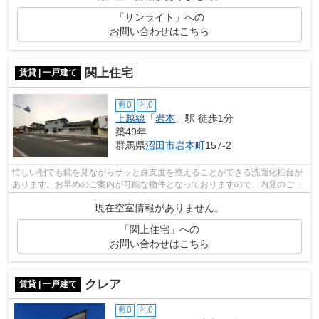
「サンライト」への
お問い合わせはこちら
関上住宅
賃貸 | 一戸建て
敷0
礼0
上越線
「
岩本
」駅 徒歩1分
築49年
群馬県
沼田市
岩本町
157-2
忙しい朝でも鏡を見ながらサッと身支度を整えることができる洗面化粧台が
あります。お早めのご案内が可能な物件となっておりますので、内見のご予
約お待ちしております。暑い日でも寒...
現在空室情報がありません。
「関上住宅」への
お問い合わせはこちら
クレア
賃貸 | 一戸建て
敷0
礼0