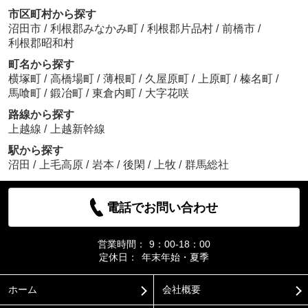
市区町村から探す
沼田市
/
利根郡みなかみ町
/
利根郡片品村
/
前橋市
/
利根郡昭和村
町名から探す
横塚町
/
高橋場町
/
薄根町
/
久屋原町
/
上原町
/
榛名町
/
馬喰町
/
鍛冶町
/
東倉内町
/
大字花咲
路線から探す
上越線
/
上越新幹線
駅から探す
沼田
/
上毛高原
/
岩本
/
後閑
/
上牧
/
群馬総社
電話でお問い合わせ
営業時間：
9：00-18：00
定休日：
年末年始・夏季
ホーム
会社概要