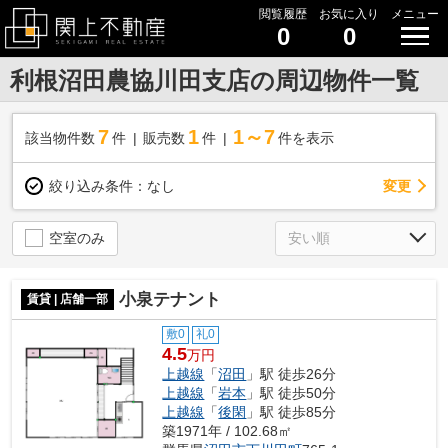
閲覧履歴
お気に入り
メニュー
0
0
利根沼田農協川田支店の周辺物件一覧
7
1
1～7
該当物件数
件
販売数
件
件を表示
変更
絞り込み条件：
なし
空室のみ
小泉テナント
賃貸 | 店舗一部
敷0
礼0
4.5
万円
上越線
「
沼田
」駅 徒歩26分
上越線
「
岩本
」駅 徒歩50分
上越線
「
後閑
」駅 徒歩85分
築1971年 / 102.68㎡