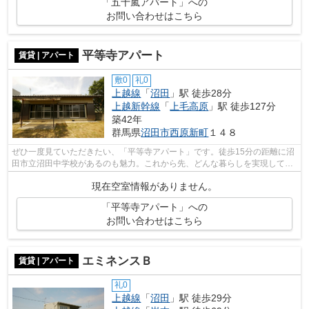
「五十嵐アパート」への
お問い合わせはこちら
平等寺アパート
賃貸 | アパート
敷0
礼0
上越線
「
沼田
」駅 徒歩28分
上越新幹線
「
上毛高原
」駅 徒歩127分
築42年
群馬県
沼田市
西原新町
１４８
ぜひ一度見ていただきたい、「平等寺アパート」です。徒歩15分の距離に沼
田市立沼田中学校があるのも魅力。これから先、どんな暮らしを実現してい
きたいですか。新しい住まいでハリの...
現在空室情報がありません。
「平等寺アパート」への
お問い合わせはこちら
エミネンスＢ
賃貸 | アパート
礼0
上越線
「
沼田
」駅 徒歩29分