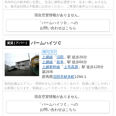
市内中心の材木町に位置し、生活に便利な環境です。住まい探しをするな
ら、株式会社関上不動産にお任せください。ご希望の条件などがあれば、
0278-24-4426から申し付け下さい。
現在空室情報がありません。
「パームハイツＤ」への
お問い合わせはこちら
パームハイツＣ
賃貸 | アパート
敷0
礼0
上越線
「
沼田
」駅 徒歩26分
上越線
「
岩本
」駅 徒歩66分
上越新幹線
「
上毛高原
」駅 徒歩128分
築26年
群馬県
沼田市
材木町
1294-1
室内設備はエアコン・照明付きなどが揃っているので、快適に過ごしやすい
お部屋になります。収納はシューズボックス・クロゼットなどが備え付けら
れているので、衣類や日用品の収納に...
現在空室情報がありません。
「パームハイツＣ」への
お問い合わせはこちら