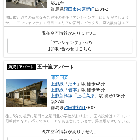
築21年
群馬県
沼田市
東原新町
1534-2
沼田市近辺での新居ならご好評の物件「アンシャンテ」はいかがでしょう
か。「アンシャンテ」：沼田市エリアの新居にピッタリ。室内設備はエアコ
ン・フローリングなどが揃っており、と...
現在空室情報がありません。
「アンシャンテ」への
お問い合わせはこちら
五十嵐アパート
賃貸 | アパート
敷0
礼0
上越線
「
沼田
」駅 徒歩48分
上越線
「
岩本
」駅 徒歩95分
上越新幹線
「
上毛高原
」駅 徒歩136分
築37年
群馬県
沼田市
桜町
4667
徒歩6分の場所に沼田市立沼田北小学校があります。室内設備はエアコン・
照明付きなどが揃っており、とても充実しています。駐車場が空いているの
で、車をお持ちの方も安心です。アパー...
現在空室情報がありません。