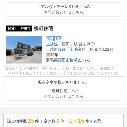
「アルヴェアーレK10B」への
お問い合わせはこちら
柳町住宅
賃貸 | 一戸建て
敷0
礼0
上越線
「
沼田
」駅 徒歩26分
上越新幹線
「
上毛高原
」駅 徒歩122分
築32年
群馬県
沼田市
柳町
2177-2
当社イチオシの物件の「柳町住宅」。ぜひ一度ご覧ください。建物面積
139.11平米もある広々とした住まい。是非あなたにもご覧いただきたい魅力
的な賃貸物件。広々とした間取りが魅力的...
現在空室情報がありません。
「柳町住宅」への
お問い合わせはこちら
15
0
1～15
該当物件数
件
空き数
件
件を表示