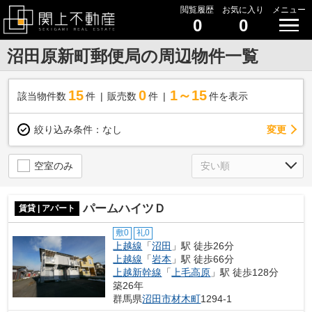
閲覧履歴
お気に入り
メニュー
0
0
沼田原新町郵便局の周辺物件一覧
15
0
1～15
該当物件数
件
販売数
件
件を表示
変更
絞り込み条件：
なし
空室のみ
パームハイツＤ
賃貸 | アパート
敷0
礼0
上越線
「
沼田
」駅 徒歩26分
上越線
「
岩本
」駅 徒歩66分
上越新幹線
「
上毛高原
」駅 徒歩128分
築26年
群馬県
沼田市
材木町
1294-1