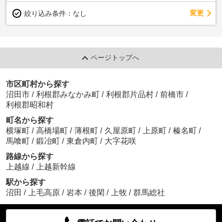
変更
絞り込み条件：
なし
ページトップへ
市区町村から探す
沼田市
/
利根郡みなかみ町
/
利根郡片品村
/
前橋市
/
利根郡昭和村
町名から探す
横塚町
/
高橋場町
/
薄根町
/
久屋原町
/
上原町
/
榛名町
/
馬喰町
/
鍛冶町
/
東倉内町
/
大字花咲
路線から探す
上越線
/
上越新幹線
駅から探す
沼田
/
上毛高原
/
岩本
/
後閑
/
上牧
/
群馬総社