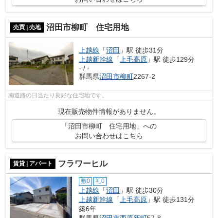
沼田市柳町 住宅用地
売買 | 売地
上越線
「
沼田
」駅 徒歩31分
上越新幹線
「
上毛高原
」駅 徒歩129分
- / -
群馬県
沼田市
柳町
2267-2
南道路の日当たり良好な住宅地です。
現在販売物件情報がありません。
「沼田市柳町 住宅用地」への
お問い合わせはこちら
フラワーヒル
賃貸 | アパート
敷0
礼0
上越線
「
沼田
」駅 徒歩30分
上越新幹線
「
上毛高原
」駅 徒歩131分
築6年