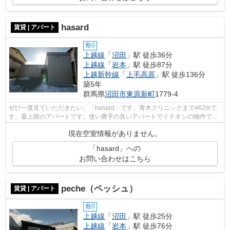
hasard
賃貸 | アパート
敷0
上越線
「
沼田
」駅 徒歩36分
上越線
「
岩本
」駅 徒歩87分
上越新幹線
「
上毛高原
」駅 徒歩136分
築5年
群馬県
沼田市
東原新町
1779-4
ぜひ一度見ていただきたい、「hasard」です。青木クリニックまで462mで
す。最上階のアパートです。使い勝手の良いアパートでイチオシの物件で
す。沼田市エリアにある賃貸情報のことな...
現在空室情報がありません。
「hasard」への
お問い合わせはこちら
peche（ペッシュ）
賃貸 | アパート
敷0
上越線
「
沼田
」駅 徒歩25分
上越線
「
岩本
」駅 徒歩76分