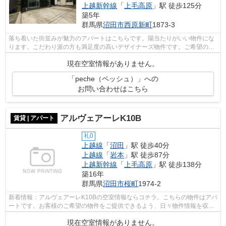
上越新幹線
「
上毛高原
」駅 徒歩125分
築5年
群馬県
沼田市
西原新町
1873-3
落ち着いた街並みが魅力のアパートはこちらです。陽当たりがいい物件にな
ります。こだわり派の方も満足度の高いデザイナーズ物件です。ご希望の賃
貸物件が見つからなくてお困りの際は...
現在空室情報がありません。
「peche（ペッシュ）」への
お問い合わせはこちら
アルヴェアーレK10B
賃貸 | アパート
礼0
上越線
「
沼田
」駅 徒歩40分
上越線
「
岩本
」駅 徒歩87分
上越新幹線
「
上毛高原
」駅 徒歩138分
築16年
群馬県
沼田市
桜町
1974-2
新着情報：アルヴェアーレK10Bの空室情報ならコチラ。こちらの物件はアパ
ートです。お客様のご希望の物件をご提供できるよう、日々物件情報を収集
しております。物件をお探しの方はぜ...
現在空室情報がありません。