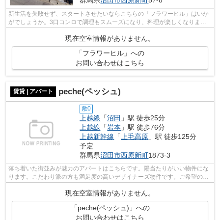
群馬県
沼田市
西原新町
57-8
新生活を失敗せず、スタートさせたいならこちらの「フラワーヒル」はいか
がでしょうか。3口コンロで調理もスムーズになり、料理が楽しくなります
ね。お部屋の専有面積は77.01平米。全...
現在空室情報がありません。
「フラワーヒル」への
お問い合わせはこちら
peche(ペッシュ)
賃貸 | アパート
敷0
上越線
「
沼田
」駅 徒歩25分
上越線
「
岩本
」駅 徒歩76分
上越新幹線
「
上毛高原
」駅 徒歩125分
予定
群馬県
沼田市
西原新町
1873-3
落ち着いた街並みが魅力のアパートはこちらです。陽当たりがいい物件にな
ります。こだわり派の方も満足度の高いデザイナーズ物件です。ご希望の賃
貸物件が見つからなくてお困りの際は...
現在空室情報がありません。
「peche(ペッシュ)」への
お問い合わせはこちら