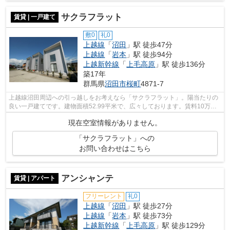
サクラフラット
賃貸 | 一戸建て
敷0
礼0
上越線
「
沼田
」駅 徒歩47分
上越線
「
岩本
」駅 徒歩94分
上越新幹線
「
上毛高原
」駅 徒歩136分
築17年
群馬県
沼田市
桜町
4871-7
上越線沼田周辺への引っ越しをお考えなら「サクラフラット」。陽当たりの
良い一戸建てです。建物面積52.99平米で、広々しております。賃料10万円
以下をご希望のお客様、ぜひお問い合わ...
現在空室情報がありません。
「サクラフラット」への
お問い合わせはこちら
アンシャンテ
賃貸 | アパート
フリーレント
礼0
上越線
「
沼田
」駅 徒歩27分
上越線
「
岩本
」駅 徒歩73分
上越新幹線
「
上毛高原
」駅 徒歩129分