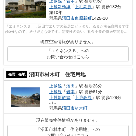
上越線
「
岩本
」駅 徒歩69分
上越新幹線
「
上毛高原
」駅 徒歩132分
築10年
群馬県
沼田市
東原新町
1425-10
「エミネンスＢ」：沼田市エリアの新居にピッタリ。ぬまた南保育園まで徒
歩5分なので、送り迎えも楽です。需要性の高い、礼金不要の快適空間をご
提供いたします。沼田市や上越線沼田付...
現在空室情報がありません。
「エミネンスＢ」への
お問い合わせはこちら
沼田市材木町 住宅用地
売買 | 売地
上越線
「
沼田
」駅 徒歩26分
上越線
「
岩本
」駅 徒歩61分
上越新幹線
「
上毛高原
」駅 徒歩129分
- / -
群馬県
沼田市
材木町
現在販売物件情報がありません。
「沼田市材木町 住宅用地」への
お問い合わせはこちら