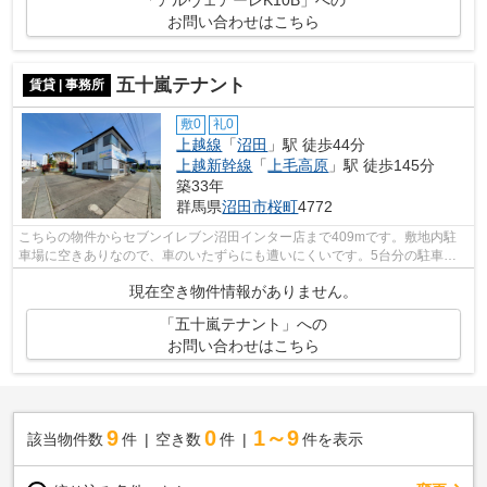
お問い合わせはこちら
五十嵐テナント
賃貸 | 事務所
敷0
礼0
上越線
「
沼田
」駅 徒歩44分
上越新幹線
「
上毛高原
」駅 徒歩145分
築33年
群馬県
沼田市
桜町
4772
こちらの物件からセブンイレブン沼田インター店まで409mです。敷地内駐
車場に空きありなので、車のいたずらにも遭いにくいです。5台分の駐車ス
ペースが現在空き状態になっております。...
現在空き物件情報がありません。
「五十嵐テナント」への
お問い合わせはこちら
9
0
1～9
該当物件数
件
空き数
件
件を表示