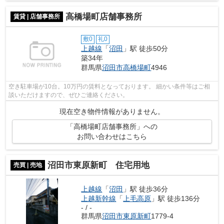
高橋場町店舗事務所
賃貸 | 店舗事務所
敷0
礼0
上越線
「
沼田
」駅 徒歩50分
築34年
群馬県
沼田市
高橋場町
4946
空き駐車場が10台。10万円の賃料となっております。 細かい条件等はご相
談いただけますので、ぜひご連絡ください。
現在空き物件情報がありません。
「高橋場町店舗事務所」への
お問い合わせはこちら
沼田市東原新町 住宅用地
売買 | 売地
上越線
「
沼田
」駅 徒歩36分
上越新幹線
「
上毛高原
」駅 徒歩136分
- / -
群馬県
沼田市
東原新町
1779-4