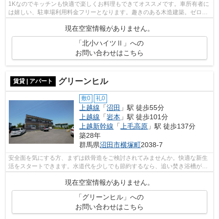
1Kなのでキッチンも快適で楽しくお料理もできてオススメです。車所有者に
は嬉しい、駐車場利用料金フリーとなります。趣きのある木造建築。ゼロ円
の共益費と管理費が魅力的な、ご好評...
現在空室情報がありません。
「北小ハイツⅡ」への
お問い合わせはこちら
グリーンヒル
賃貸 | アパート
敷0
礼0
上越線
「
沼田
」駅 徒歩55分
上越線
「
岩本
」駅 徒歩101分
上越新幹線
「
上毛高原
」駅 徒歩137分
築28年
群馬県
沼田市
横塚町
2038-7
安全面を気にする方、まずは鉄骨造をご検討されてみませんか。快適な新生
活をスタートできます。水道代を少しでも節約するなら、追い焚き浴槽がお
すすめです。エアコン付き物件なので...
現在空室情報がありません。
「グリーンヒル」への
お問い合わせはこちら