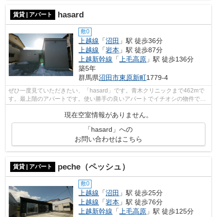
hasard
賃貸 | アパート
敷0
上越線
「
沼田
」駅 徒歩36分
上越線
「
岩本
」駅 徒歩87分
上越新幹線
「
上毛高原
」駅 徒歩136分
築5年
群馬県
沼田市
東原新町
1779-4
ぜひ一度見ていただきたい、「hasard」です。青木クリニックまで462mで
す。最上階のアパートです。使い勝手の良いアパートでイチオシの物件で
す。沼田市エリアにある賃貸情報のことな...
現在空室情報がありません。
「hasard」への
お問い合わせはこちら
peche（ペッシュ）
賃貸 | アパート
敷0
上越線
「
沼田
」駅 徒歩25分
上越線
「
岩本
」駅 徒歩76分
上越新幹線
「
上毛高原
」駅 徒歩125分