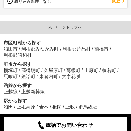
変更
絞り込み条件：
なし
ページトップへ
市区町村から探す
沼田市
/
利根郡みなかみ町
/
利根郡片品村
/
前橋市
/
利根郡昭和村
町名から探す
横塚町
/
高橋場町
/
久屋原町
/
薄根町
/
上原町
/
榛名町
/
馬喰町
/
鍛冶町
/
東倉内町
/
大字花咲
路線から探す
上越線
/
上越新幹線
駅から探す
沼田
/
上毛高原
/
岩本
/
後閑
/
上牧
/
群馬総社
電話でお問い合わせ