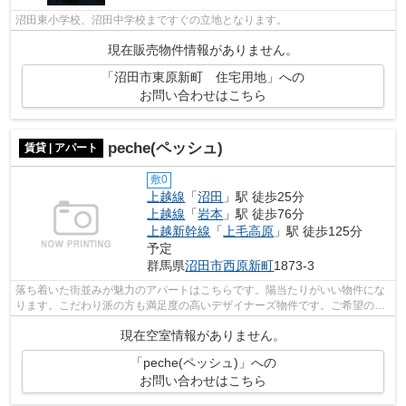
沼田東小学校、沼田中学校まですぐの立地となります。
現在販売物件情報がありません。
「沼田市東原新町 住宅用地」への
お問い合わせはこちら
peche(ペッシュ)
賃貸 | アパート
敷0
上越線
「
沼田
」駅 徒歩25分
上越線
「
岩本
」駅 徒歩76分
上越新幹線
「
上毛高原
」駅 徒歩125分
予定
群馬県
沼田市
西原新町
1873-3
落ち着いた街並みが魅力のアパートはこちらです。陽当たりがいい物件にな
ります。こだわり派の方も満足度の高いデザイナーズ物件です。ご希望の賃
貸物件が見つからなくてお困りの際は...
現在空室情報がありません。
「peche(ペッシュ)」への
お問い合わせはこちら