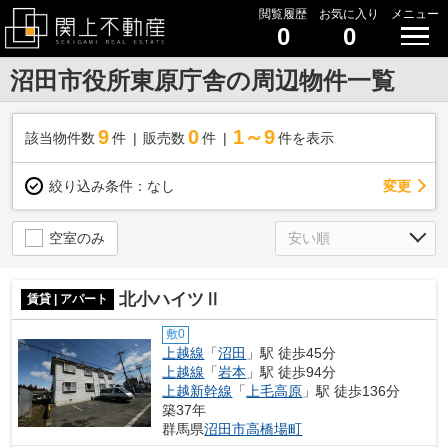
閲覧履歴
お気に入り
メニュー
0
0
沼田市役所東原庁舎の周辺物件一覧
9
0
1～9
該当物件数
件
販売数
件
件を表示
変更
絞り込み条件：
なし
空室のみ
北小ハイツⅡ
賃貸 | アパート
敷0
上越線
「
沼田
」駅 徒歩45分
上越線
「
岩本
」駅 徒歩94分
上越新幹線
「
上毛高原
」駅 徒歩136分
築37年
群馬県
沼田市
高橋場町