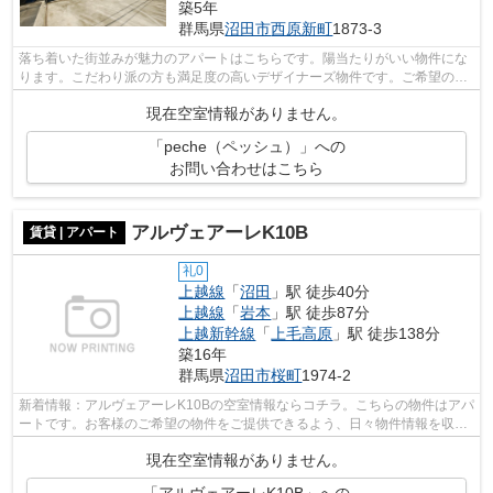
築5年
群馬県
沼田市
西原新町
1873-3
落ち着いた街並みが魅力のアパートはこちらです。陽当たりがいい物件にな
ります。こだわり派の方も満足度の高いデザイナーズ物件です。ご希望の賃
貸物件が見つからなくてお困りの際は...
現在空室情報がありません。
「peche（ペッシュ）」への
お問い合わせはこちら
アルヴェアーレK10B
賃貸 | アパート
礼0
上越線
「
沼田
」駅 徒歩40分
上越線
「
岩本
」駅 徒歩87分
上越新幹線
「
上毛高原
」駅 徒歩138分
築16年
群馬県
沼田市
桜町
1974-2
新着情報：アルヴェアーレK10Bの空室情報ならコチラ。こちらの物件はアパ
ートです。お客様のご希望の物件をご提供できるよう、日々物件情報を収集
しております。物件をお探しの方はぜ...
現在空室情報がありません。
「アルヴェアーレK10B」への