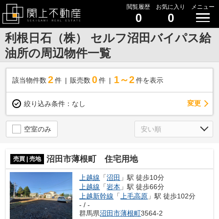
閲覧履歴
お気に入り
メニュー
0
0
利根日石（株） セルフ沼田バイパス給
油所の周辺物件一覧
2
0
1～2
該当物件数
件
販売数
件
件を表示
変更
絞り込み条件：
なし
空室のみ
沼田市薄根町 住宅用地
売買 | 売地
上越線
「
沼田
」駅 徒歩10分
上越線
「
岩本
」駅 徒歩66分
上越新幹線
「
上毛高原
」駅 徒歩102分
- / -
群馬県
沼田市
薄根町
3564-2