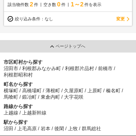
2
0
1～2
該当物件数
件
空き数
件
件を表示
変更
絞り込み条件：
なし
ページトップへ
市区町村から探す
沼田市
/
利根郡みなかみ町
/
利根郡片品村
/
前橋市
/
利根郡昭和村
町名から探す
横塚町
/
高橋場町
/
薄根町
/
久屋原町
/
上原町
/
榛名町
/
馬喰町
/
鍛冶町
/
東倉内町
/
大字花咲
路線から探す
上越線
/
上越新幹線
駅から探す
沼田
/
上毛高原
/
岩本
/
後閑
/
上牧
/
群馬総社