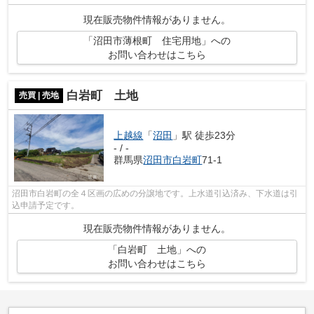
現在販売物件情報がありません。
「沼田市薄根町 住宅用地」への
お問い合わせはこちら
白岩町 土地
売買 | 売地
上越線
「
沼田
」駅 徒歩23分
- / -
群馬県
沼田市
白岩町
71-1
沼田市白岩町の全４区画の広めの分譲地です。上水道引込済み、下水道は引
込申請予定です。
現在販売物件情報がありません。
「白岩町 土地」への
お問い合わせはこちら