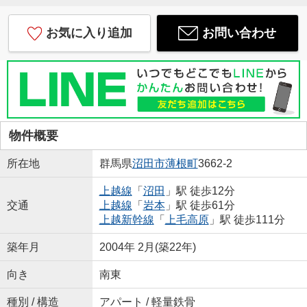
お気に入り追加
お問い合わせ
物件概要
所在地
群馬県
沼田市
薄根町
3662-2
上越線
「
沼田
」駅 徒歩12分
交通
上越線
「
岩本
」駅 徒歩61分
上越新幹線
「
上毛高原
」駅 徒歩111分
築年月
2004年 2月(築22年)
向き
南東
種別 / 構造
アパート / 軽量鉄骨