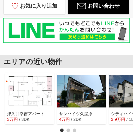
お気に入り追加
お問い合わせ
エリアの近い物件
津久井幸吉アパート
サンハイツ久屋原
シティハイ
3
万
円
/ 3DK
4
万
円
/ 2DK
3.9
万
円
/ 1