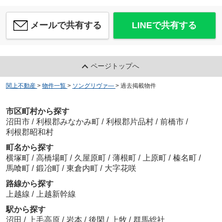
メールで共有する
LINEで共有する
ページトップへ
関上不動産
>
物件一覧
>
ソングリヴァ―
>
過去掲載物件
市区町村から探す
沼田市
/
利根郡みなかみ町
/
利根郡片品村
/
前橋市
/
利根郡昭和村
町名から探す
横塚町
/
高橋場町
/
久屋原町
/
薄根町
/
上原町
/
榛名町
/
馬喰町
/
鍛冶町
/
東倉内町
/
大字花咲
路線から探す
上越線
/
上越新幹線
駅から探す
沼田
/
上毛高原
/
岩本
/
後閑
/
上牧
/
群馬総社