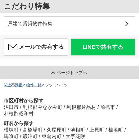
こだわり特集
戸建て賃貸物件特集
メールで共有する
LINEで共有する
ページトップへ
関上不動産
>
物件一覧
>
ツツミハイツ
市区町村から探す
沼田市
/
利根郡みなかみ町
/
利根郡片品村
/
前橋市
/
利根郡昭和村
町名から探す
横塚町
/
高橋場町
/
久屋原町
/
薄根町
/
上原町
/
榛名町
/
馬喰町
/
鍛冶町
/
東倉内町
/
大字花咲