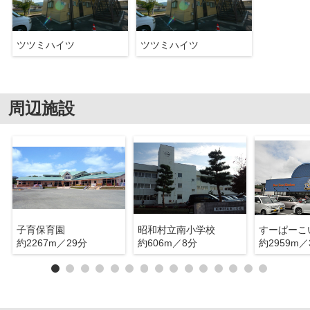
ツツミハイツ
ツツミハイツ
周辺施設
子育保育園
昭和村立南小学校
すーぱーこ
約2267m／29分
約606m／8分
約2959m／