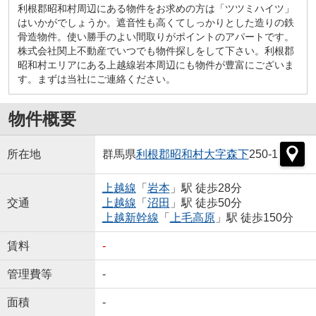
利根郡昭和村周辺にある物件をお求めの方は「ツツミハイツ」
はいかがでしょうか。遮音性も高くてしっかりとした造りの鉄
骨造物件。使い勝手のよい間取りがポイントのアパートです。
株式会社関上不動産でいつでも物件探しをして下さい。利根郡
昭和村エリアにある上越線岩本周辺にも物件が豊富にございま
す。まずは当社にご連絡ください。
物件概要
所在地
群馬県
利根郡昭和村
大字森下
250-1
上越線
「
岩本
」駅 徒歩28分
交通
上越線
「
沼田
」駅 徒歩50分
上越新幹線
「
上毛高原
」駅 徒歩150分
賃料
-
管理費等
-
面積
-