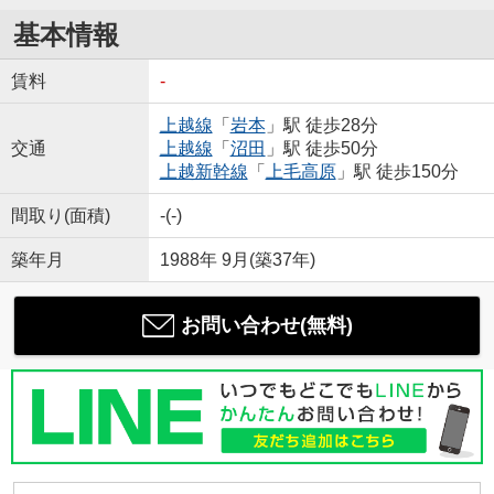
基本情報
賃料
-
上越線
「
岩本
」駅 徒歩28分
交通
上越線
「
沼田
」駅 徒歩50分
上越新幹線
「
上毛高原
」駅 徒歩150分
間取り(面積)
-(-)
築年月
1988年 9月(築37年)
お問い合わせ(無料)