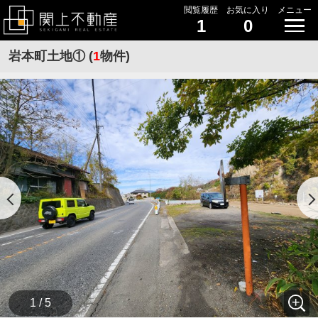
閲覧履歴
お気に入り
メニュー
1
0
岩本町土地① (
1
物件)
1 / 5