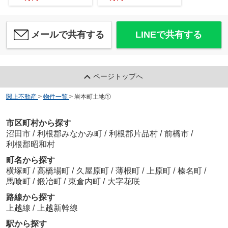
メールで共有する
LINEで共有する
ページトップへ
関上不動産
>
物件一覧
>
岩本町土地①
市区町村から探す
沼田市
/
利根郡みなかみ町
/
利根郡片品村
/
前橋市
/
利根郡昭和村
町名から探す
横塚町
/
高橋場町
/
久屋原町
/
薄根町
/
上原町
/
榛名町
/
馬喰町
/
鍛冶町
/
東倉内町
/
大字花咲
路線から探す
上越線
/
上越新幹線
駅から探す