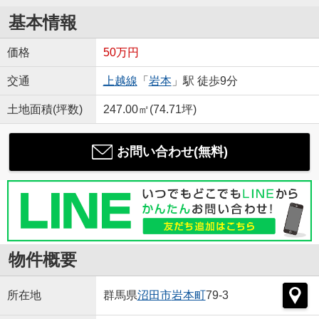
基本情報
価格
50万円
交通
上越線
「
岩本
」駅 徒歩9分
土地面積(坪数)
247.00㎡(74.71坪)
お問い合わせ(無料)
物件概要
所在地
群馬県
沼田市
岩本町
79-3