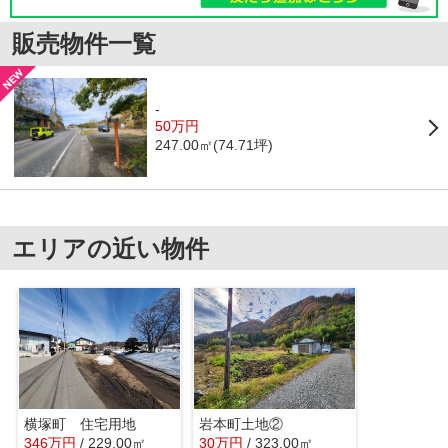
販売物件一覧
-
50万円
247.00㎡(74.71坪)
エリアの近い物件
横塚町 住宅用地
岩本町土地②
346
万
円
/ 229.00㎡
30
万
円
/ 323.00㎡