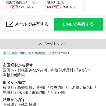
沼田市高橋場町 住宅用地
材木町土地
657
万
円
/ 218.40㎡
680
万
円
/ 250.02㎡
メールで共有する
LINEで共有する
ページトップへ
関上不動産
>
物件一覧
>
高橋場町 土地
>
物件詳細
市区町村から探す
沼田市
/
利根郡みなかみ町
/
利根郡片品村
/
前橋市
/
利根郡昭和村
町名から探す
横塚町
/
高橋場町
/
薄根町
/
久屋原町
/
上原町
/
榛名町
/
馬喰町
/
鍛冶町
/
東倉内町
/
大字花咲
路線から探す
上越線
/
上越新幹線