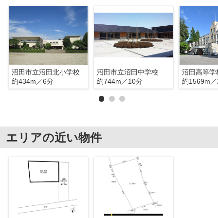
沼田市立沼田北小学校
沼田市立沼田中学校
沼田高等学
約434m／6分
約744m／10分
約1569m／
エリアの近い物件