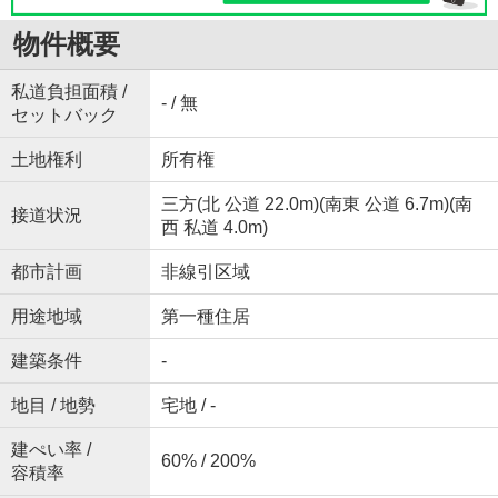
物件概要
私道負担面積 /
- / 無
セットバック
土地権利
所有権
三方(北 公道 22.0m)(南東 公道 6.7m)(南
接道状況
西 私道 4.0m)
都市計画
非線引区域
用途地域
第一種住居
建築条件
-
地目 / 地勢
宅地 / -
建ぺい率 /
60% / 200%
容積率