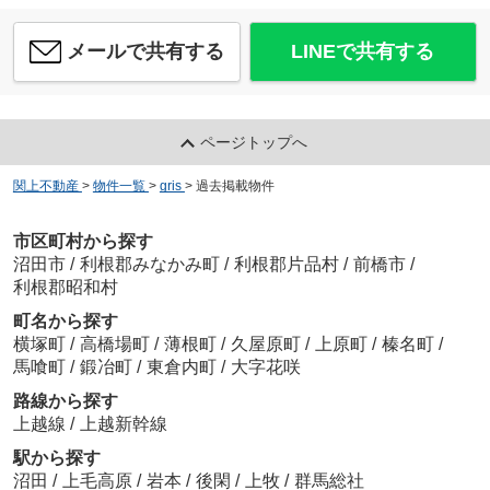
メールで共有する
LINEで共有する
ページトップへ
関上不動産
>
物件一覧
>
gris
>
過去掲載物件
市区町村から探す
沼田市
/
利根郡みなかみ町
/
利根郡片品村
/
前橋市
/
利根郡昭和村
町名から探す
横塚町
/
高橋場町
/
薄根町
/
久屋原町
/
上原町
/
榛名町
/
馬喰町
/
鍛冶町
/
東倉内町
/
大字花咲
路線から探す
上越線
/
上越新幹線
駅から探す
沼田
/
上毛高原
/
岩本
/
後閑
/
上牧
/
群馬総社