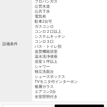
プロパンガス
公営水道
公共下水
電気有
駐車2台可
ガスコンロ
コンロ２口以上
システムキッチン
コンロ３口
設備条件
バス・トイレ別
追焚機能浴室
温水洗浄便座
浴室１坪以上
シャワー
独立洗面台
シューズボックス
TVモニタ付インターホン
複層ガラス
エアコン2台
全室照明付き