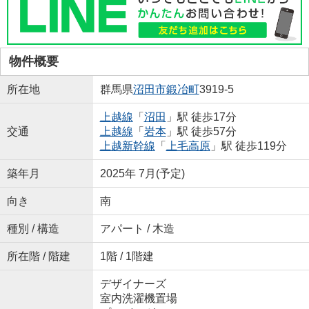
物件概要
所在地
群馬県
沼田市
鍛冶町
3919-5
上越線
「
沼田
」駅 徒歩17分
交通
上越線
「
岩本
」駅 徒歩57分
上越新幹線
「
上毛高原
」駅 徒歩119分
築年月
2025年 7月(予定)
向き
南
種別 / 構造
アパート / 木造
所在階 / 階建
1階 / 1階建
デザイナーズ
室内洗濯機置場