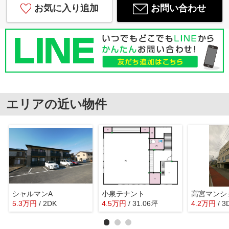
お気に入り追加
お問い合わせ
エリアの近い物件
シャルマンA
小泉テナント
高宮マンシ
5.3
万
円
/ 2DK
4.5
万
円
/ 31.06坪
4.2
万
円
/ 3