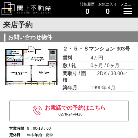
閲覧履歴
お気に入り
メニュー
0
0
来店予約
お問い合わせ物件
２・５・８マンション 303号
賃料
4万円
敷 / 礼
0ヶ月 / 0ヶ月
間取り / 面
2DK / 38.00㎡
積
築年月
1990年 4月
お電話での予約はこちら
0278-24-4426
営業時間
9：00-18：00
定休日
年末年始・夏季