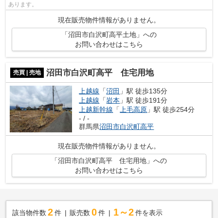
あります。
現在販売物件情報がありません。
「沼田市白沢町高平土地」への
お問い合わせはこちら
沼田市白沢町高平 住宅用地
売買 | 売地
上越線
「
沼田
」駅 徒歩135分
上越線
「
岩本
」駅 徒歩191分
上越新幹線
「
上毛高原
」駅 徒歩254分
- / -
群馬県
沼田市
白沢町高平
現在販売物件情報がありません。
「沼田市白沢町高平 住宅用地」への
お問い合わせはこちら
2
0
1～2
該当物件数
件
販売数
件
件を表示