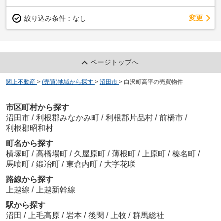
変更
絞り込み条件：
なし
ページトップへ
関上不動産
>
(売買)地域から探す
>
沼田市
>
白沢町高平の売買物件
市区町村から探す
沼田市
/
利根郡みなかみ町
/
利根郡片品村
/
前橋市
/
利根郡昭和村
町名から探す
横塚町
/
高橋場町
/
久屋原町
/
薄根町
/
上原町
/
榛名町
/
馬喰町
/
鍛冶町
/
東倉内町
/
大字花咲
路線から探す
上越線
/
上越新幹線
駅から探す
沼田
/
上毛高原
/
岩本
/
後閑
/
上牧
/
群馬総社