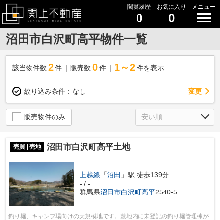
閲覧履歴
お気に入り
メニュー
0
0
沼田市白沢町高平物件一覧
2
0
1～2
該当物件数
件
販売数
件
件を表示
変更
絞り込み条件：
なし
販売物件のみ
沼田市白沢町高平土地
売買 | 売地
上越線
「
沼田
」駅 徒歩139分
- / -
群馬県
沼田市
白沢町高平
2540-5
釣り堀、キャンプ場向けの大規模地です。敷地内に未登記の釣り堀管理棟が