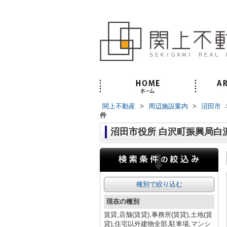
関上不動産
>
周辺施設案内
>
沼田市
件
沼田市役所 白沢町振興局白
種別で絞り込む
現在の種別
賃貸,店舗(賃貸),事務所(賃貸),土地(賃
貸),住宅以外建物全部,駐車場,マンシ