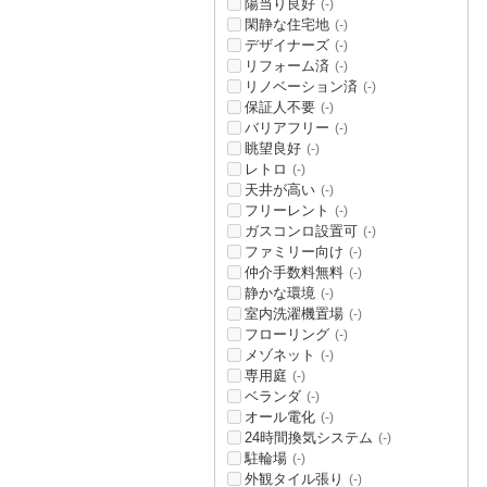
陽当り良好
(-)
閑静な住宅地
(-)
デザイナーズ
(-)
リフォーム済
(-)
リノベーション済
(-)
保証人不要
(-)
バリアフリー
(-)
眺望良好
(-)
レトロ
(-)
天井が高い
(-)
フリーレント
(-)
ガスコンロ設置可
(-)
ファミリー向け
(-)
仲介手数料無料
(-)
静かな環境
(-)
室内洗濯機置場
(-)
フローリング
(-)
メゾネット
(-)
専用庭
(-)
ベランダ
(-)
オール電化
(-)
24時間換気システム
(-)
駐輪場
(-)
外観タイル張り
(-)