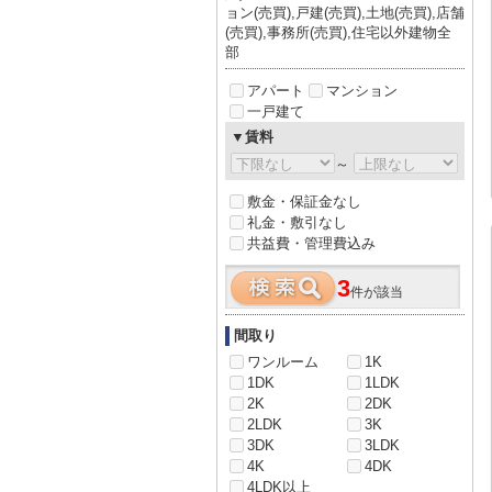
ョン(売買),戸建(売買),土地(売買),店舗
(売買),事務所(売買),住宅以外建物全
部
アパート
マンション
一戸建て
▼賃料
～
敷金・保証金なし
礼金・敷引なし
共益費・管理費込み
3
件が該当
間取り
ワンルーム
1K
1DK
1LDK
2K
2DK
2LDK
3K
3DK
3LDK
4K
4DK
4LDK以上