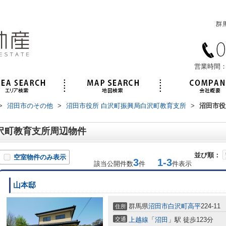
営業時間：
>
沼田市のその他
>
沼田市役所 白沢町振興局白沢町教育支所
>
沼田市役
沢町教育支所周辺物件
並び順：
空室物件のみ表示
3
1-3
該当公開件数
件
件表示
山本邸
群馬県
沼田市
白沢町高平
224-11
住所
交通
上越線
「
沼田
」駅 徒歩123分