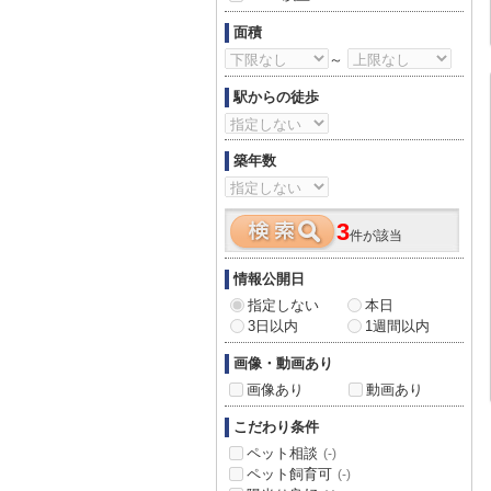
面積
～
駅からの徒歩
築年数
3
件が該当
情報公開日
指定しない
本日
3日以内
1週間以内
画像・動画あり
画像あり
動画あり
こだわり条件
ペット相談
(-)
ペット飼育可
(-)