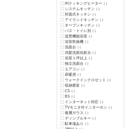
IHクッキングヒーター
(-)
システムキッチン
(-)
対面式キッチン
(-)
アイランドキッチン
(-)
オープンキッチン
(-)
バス・トイレ別
(-)
追焚機能浴室
(-)
浴室乾燥機
(-)
洗面台
(-)
洗髪洗面化粧台
(-)
浴室１坪以上
(-)
独立洗面台
(-)
エアコン
(-)
床暖房
(-)
ウォークインクロゼット
(-)
収納豊富
(-)
CS
(-)
BS
(-)
インターネット対応
(-)
TVモニタ付インターホン
(-)
複層ガラス
(-)
ディンプルキー
(-)
駐車場あり
(-)