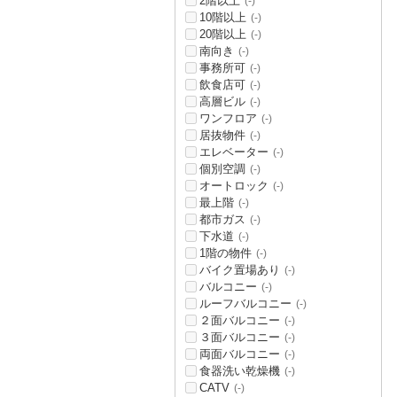
2階以上
(-)
10階以上
(-)
20階以上
(-)
南向き
(-)
事務所可
(-)
飲食店可
(-)
高層ビル
(-)
ワンフロア
(-)
居抜物件
(-)
エレベーター
(-)
個別空調
(-)
オートロック
(-)
最上階
(-)
都市ガス
(-)
下水道
(-)
1階の物件
(-)
バイク置場あり
(-)
バルコニー
(-)
ルーフバルコニー
(-)
２面バルコニー
(-)
３面バルコニー
(-)
両面バルコニー
(-)
食器洗い乾燥機
(-)
CATV
(-)