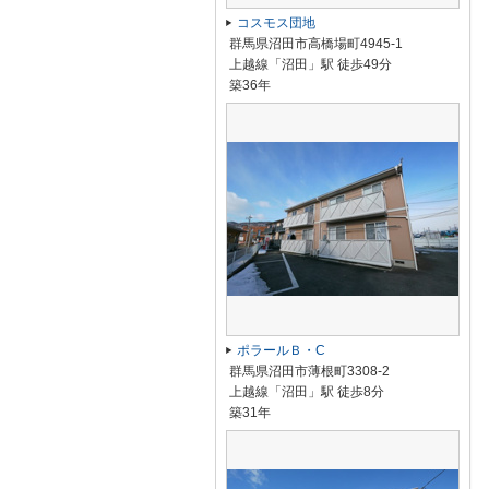
コスモス団地
群馬県沼田市高橋場町4945-1
上越線「沼田」駅 徒歩49分
築36年
ポラールＢ・C
群馬県沼田市薄根町3308-2
上越線「沼田」駅 徒歩8分
築31年