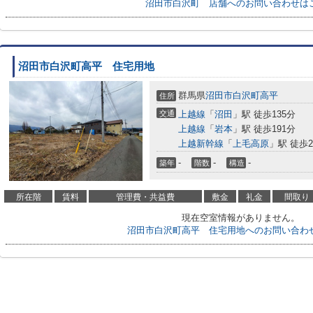
沼田市白沢町 店舗へのお問い合わせは
沼田市白沢町高平 住宅用地
群馬県
沼田市
白沢町高平
住所
交通
上越線
「
沼田
」駅 徒歩135分
上越線
「
岩本
」駅 徒歩191分
上越新幹線
「
上毛高原
」駅 徒歩2
-
-
-
築年
階数
構造
所在階
賃料
管理費・共益費
敷金
礼金
間取り
現在空室情報がありません。
沼田市白沢町高平 住宅用地へのお問い合わ