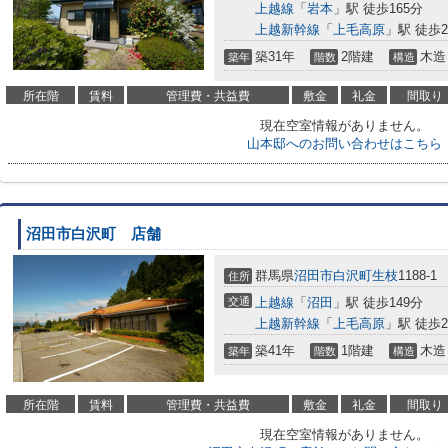
上越線
「
岩本
」駅 徒歩165分
上越新幹線
「
上毛高原
」駅 徒歩2
築31年
2階建
木造
築年
階数
構造
所在階
賃料
管理費・共益費
敷金
礼金
間取り
現在空室情報がありません。
山本邸へのお問い合わせはこちら
沼田市白沢町 店舗
群馬県
沼田市
白沢町生枝
1188-1
住所
交通
上越線
「
沼田
」駅 徒歩149分
上越新幹線
「
上毛高原
」駅 徒歩2
築41年
1階建
木造
築年
階数
構造
所在階
賃料
管理費・共益費
敷金
礼金
間取り
現在空室情報がありません。