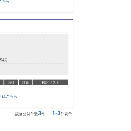
こちら
54分
面積
詳細
検討リスト
せはこちら
3
1-3
該当公開件数
件
件表示