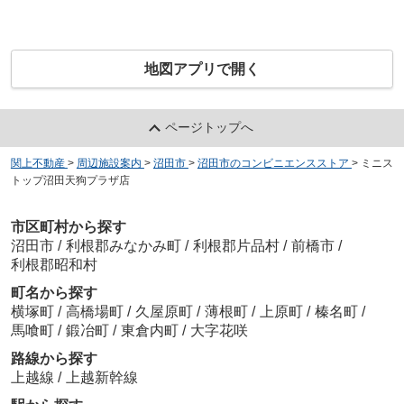
地図アプリで開く
ページトップへ
関上不動産
>
周辺施設案内
>
沼田市
>
沼田市のコンビニエンスストア
>
ミニス
トップ沼田天狗プラザ店
市区町村から探す
沼田市
/
利根郡みなかみ町
/
利根郡片品村
/
前橋市
/
利根郡昭和村
町名から探す
横塚町
/
高橋場町
/
久屋原町
/
薄根町
/
上原町
/
榛名町
/
馬喰町
/
鍛冶町
/
東倉内町
/
大字花咲
路線から探す
上越線
/
上越新幹線