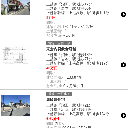
上越線「沼田」駅 徒歩17分
上越線「岩本」駅 徒歩66分
上越新幹線「上毛高原」駅 徒歩121分
8万円
間取:
-
建物面積:
179.41㎡ / 54.27坪
土地面積:
- / -
敷金/礼金:
-/1ヶ月
賃貸｜店舗一部
東倉内貸飲食店舗
上越線「沼田」駅 徒歩18分
上越線「岩本」駅 徒歩71分
上越新幹線「上毛高原」駅 徒歩117分
40万円
間取:
-
建物面積:
- / 133.87坪
土地面積:
- / -
敷金/礼金:
0ヶ月/0ヶ月
賃貸｜一戸建て
馬喰町住宅
上越線「沼田」駅 徒歩21分
上越線「岩本」駅 徒歩63分
上越新幹線「上毛高原」駅 徒歩124分
6.6万円
間取:
2LDK
建物面積:
90.08㎡ / 27.24坪