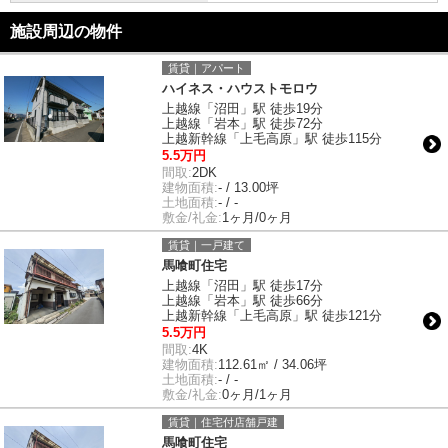
施設周辺の物件
賃貸｜アパート
ハイネス・ハウストモロウ
上越線「沼田」駅 徒歩19分
上越線「岩本」駅 徒歩72分
上越新幹線「上毛高原」駅 徒歩115分
5.5万円
間取:
2DK
建物面積:
- / 13.00坪
土地面積:
- / -
敷金/礼金:
1ヶ月/0ヶ月
賃貸｜一戸建て
馬喰町住宅
上越線「沼田」駅 徒歩17分
上越線「岩本」駅 徒歩66分
上越新幹線「上毛高原」駅 徒歩121分
5.5万円
間取:
4K
建物面積:
112.61㎡ / 34.06坪
土地面積:
- / -
敷金/礼金:
0ヶ月/1ヶ月
賃貸｜住宅付店舗戸建
馬喰町住宅