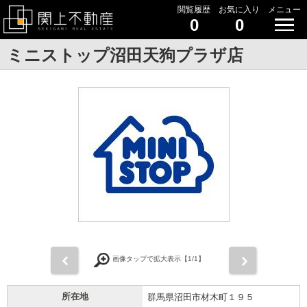
閲覧履歴
お気に入り
メニュー
0
0
ミニストップ沼田天狗プラザ店
前
次
画像タップで拡大表示【
1
/1】
所在地
群馬県沼田市材木町１９５