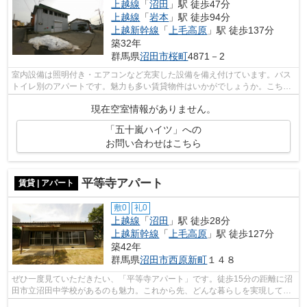
上越線
「
沼田
」駅 徒歩47分
上越線
「
岩本
」駅 徒歩94分
上越新幹線
「
上毛高原
」駅 徒歩137分
築32年
群馬県
沼田市
桜町
4871－2
室内設備は照明付き・エアコンなど充実した設備を備え付けています。バス
トイレ別のアパートです。魅力も多い賃貸物件はいかがでしょうか。こちら
はフローリング張りの洋室があるアパ...
現在空室情報がありません。
「五十嵐ハイツ」への
お問い合わせはこちら
平等寺アパート
賃貸 | アパート
敷0
礼0
上越線
「
沼田
」駅 徒歩28分
上越新幹線
「
上毛高原
」駅 徒歩127分
築42年
群馬県
沼田市
西原新町
１４８
ぜひ一度見ていただきたい、「平等寺アパート」です。徒歩15分の距離に沼
田市立沼田中学校があるのも魅力。これから先、どんな暮らしを実現してい
きたいですか。新しい住まいでハリの...