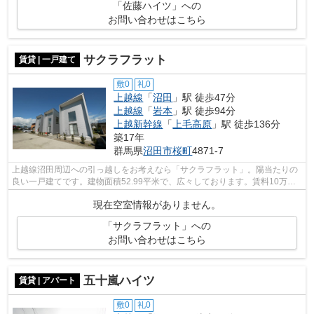
「佐藤ハイツ」への
お問い合わせはこちら
サクラフラット
賃貸 | 一戸建て
敷0
礼0
上越線
「
沼田
」駅 徒歩47分
上越線
「
岩本
」駅 徒歩94分
上越新幹線
「
上毛高原
」駅 徒歩136分
築17年
群馬県
沼田市
桜町
4871-7
上越線沼田周辺への引っ越しをお考えなら「サクラフラット」。陽当たりの
良い一戸建てです。建物面積52.99平米で、広々しております。賃料10万円
以下をご希望のお客様、ぜひお問い合わ...
現在空室情報がありません。
「サクラフラット」への
お問い合わせはこちら
五十嵐ハイツ
賃貸 | アパート
敷0
礼0