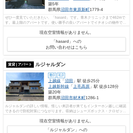
築5年
群馬県
沼田市
東原新町
1779-4
ぜひ一度見ていただきたい、「hasard」です。青木クリニックまで462mで
す。最上階のアパートです。使い勝手の良いアパートでイチオシの物件で
す。沼田市エリアにある賃貸情報のことな...
現在空室情報がありません。
「hasard」への
お問い合わせはこちら
ルジャルダン
賃貸 | アパート
敷0
礼0
上越線
「
沼田
」駅 徒歩25分
上越新幹線
「
上毛高原
」駅 徒歩128分
築20年
群馬県
沼田市
材木町
1286-1
ルジャルダンの詳しい情報。怪しい来訪者が来てもインターホン越しに確認
できるので防犯対策につながります。収納はシューズボックス・クロゼット
などが備え付けられているので、衣類...
現在空室情報がありません。
「ルジャルダン」への