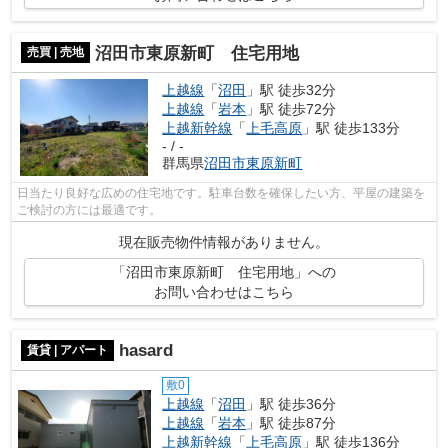
沼田市東原新町 住宅用地
売買 | 売地
上越線
「
沼田
」駅 徒歩32分
上越線
「
岩本
」駅 徒歩72分
上越新幹線
「
上毛高原
」駅 徒歩133分
- / -
群馬県
沼田市
東原新町
日当たり良好な広めの住宅地です。駐車台数を確保したい方、平屋の建築を
ご検討の方には最適です。
現在販売物件情報がありません。
「沼田市東原新町 住宅用地」への
お問い合わせはこちら
hasard
賃貸 | アパート
敷0
上越線
「
沼田
」駅 徒歩36分
上越線
「
岩本
」駅 徒歩87分
上越新幹線
「
上毛高原
」駅 徒歩136分