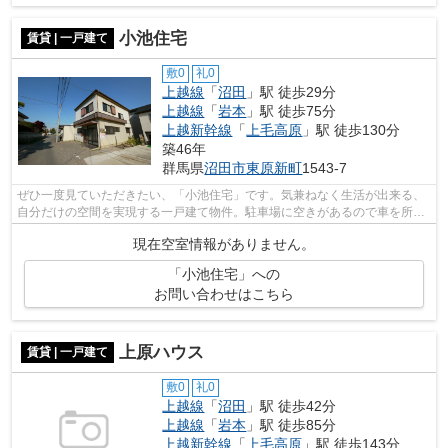
小池住宅
賃貸 | 一戸建て
敷0
礼0
上越線
「
沼田
」駅 徒歩29分
上越線
「
岩本
」駅 徒歩75分
上越新幹線
「
上毛高原
」駅 徒歩130分
築46年
群馬県
沼田市
東原新町
1543-7
ぜひ一度見ていただきたい、「小池住宅」です。気兼ねなく生活が出来る、
自分だけの空間を実現する一戸建て物件。駐車場に空きがあるので車を所有
している方も安心です。新しい生活に...
現在空室情報がありません。
「小池住宅」への
お問い合わせはこちら
上原ハウス
賃貸 | 一戸建て
敷0
礼0
上越線
「
沼田
」駅 徒歩42分
上越線
「
岩本
」駅 徒歩85分
上越新幹線
「
上毛高原
」駅 徒歩143分