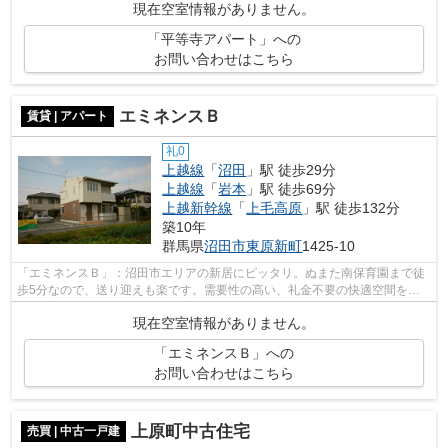
現在空室情報がありません。
「平等寺アパート」への
お問い合わせはこちら
エミネンスＢ
賃貸 | アパート
礼0
上越線
「
沼田
」駅 徒歩29分
上越線
「
岩本
」駅 徒歩69分
上越新幹線
「
上毛高原
」駅 徒歩132分
築10年
群馬県
沼田市
東原新町
1425-10
「エミネンスＢ」：沼田市エリアの新居にピッタリ。ぬまた南保育園まで徒
歩5分なので、送り迎えも楽です。需要性の高い、礼金不要の快適空間をご
提供いたします。沼田市や上越線沼田付...
現在空室情報がありません。
「エミネンスＢ」への
お問い合わせはこちら
上原町中古住宅
売買 | 中古一戸建