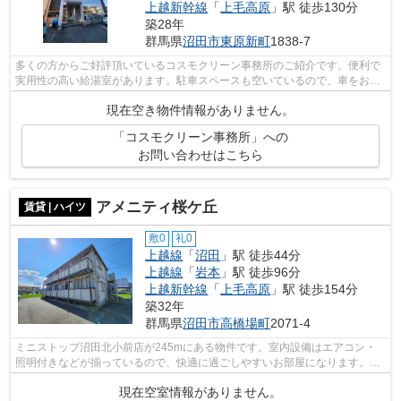
上越新幹線
「
上毛高原
」駅 徒歩130分
築28年
群馬県
沼田市
東原新町
1838-7
多くの方からご好評頂いているコスモクリーン事務所のご紹介です。便利で
実用性の高い給湯室があります。駐車スペースも空いているので、車をお持
ちの方は検討してみてはいかがですか...
現在空き物件情報がありません。
「コスモクリーン事務所」への
お問い合わせはこちら
アメニティ桜ケ丘
賃貸 | ハイツ
敷0
礼0
上越線
「
沼田
」駅 徒歩44分
上越線
「
岩本
」駅 徒歩96分
上越新幹線
「
上毛高原
」駅 徒歩154分
築32年
群馬県
沼田市
高橋場町
2071-4
ミニストップ沼田北小前店が245mにある物件です。室内設備はエアコン・
照明付きなどが揃っているので、快適に過ごしやすいお部屋になります。快
適な暮らしには、キッチンは欠かせませ...
現在空室情報がありません。