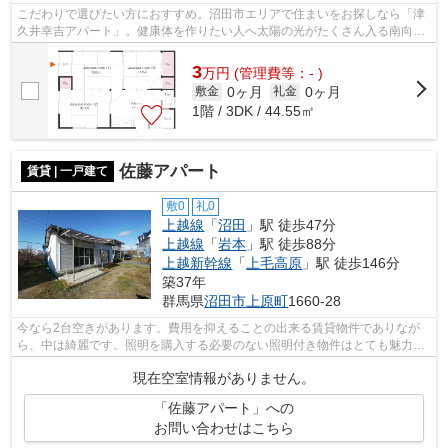
こだわりで選びたい方におすすめ。沼田市エリアで住まいをお探しなら「津
久井幸吉アパート」。健康体を作りたい人へ太陽の光がたくさん入る南向き
の一戸建て。すぐにご案内できる空室...
3
万
円
(管理費等：- )
0ヶ月
0ヶ月
敷金
礼金
1階 / 3DK / 44.55㎡
佐藤アパート
賃貸 | 一戸建て
敷0
礼0
上越線
「
沼田
」駅 徒歩47分
上越線
「
岩本
」駅 徒歩88分
上越新幹線
「
上毛高原
」駅 徒歩146分
築37年
群馬県
沼田市
上原町
1660-28
今なら2台空きがあります。費用を抑えることの出来る賃貸物件でありなが
ら、中は綺麗です。照明を購入する必要のない照明付き物件はとても魅力的
です。家具のレイアウトもしやすい、フ...
現在空室情報がありません。
「佐藤アパート」への
お問い合わせはこちら