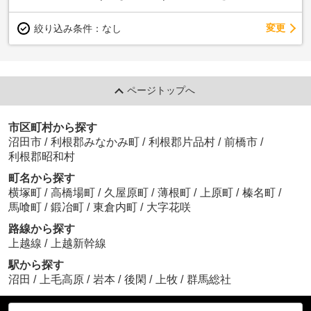
変更
絞り込み条件：
なし
ページトップへ
市区町村から探す
沼田市
/
利根郡みなかみ町
/
利根郡片品村
/
前橋市
/
利根郡昭和村
町名から探す
横塚町
/
高橋場町
/
久屋原町
/
薄根町
/
上原町
/
榛名町
/
馬喰町
/
鍛冶町
/
東倉内町
/
大字花咲
路線から探す
上越線
/
上越新幹線
駅から探す
沼田
/
上毛高原
/
岩本
/
後閑
/
上牧
/
群馬総社