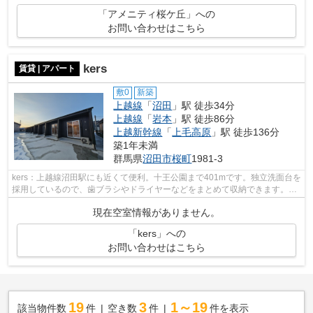
「アメニティ桜ケ丘」への
お問い合わせはこちら
kers
賃貸 | アパート
敷0
新築
上越線
「
沼田
」駅 徒歩34分
上越線
「
岩本
」駅 徒歩86分
上越新幹線
「
上毛高原
」駅 徒歩136分
築1年未満
群馬県
沼田市
桜町
1981-3
kers：上越線沼田駅にも近くて便利。十王公園まで401mです。独立洗面台を
採用しているので、歯ブラシやドライヤーなどをまとめて収納できます。専
有面積39.74平米もある広々とした住ま...
現在空室情報がありません。
「kers」への
お問い合わせはこちら
19
3
1～19
該当物件数
件
空き数
件
件を表示