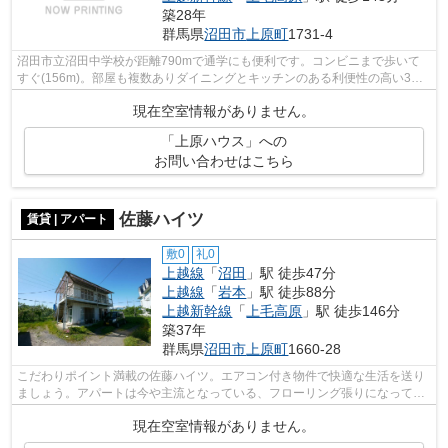
築28年
群馬県
沼田市
上原町
1731-4
沼田市立沼田中学校が距離790mで通学にも便利です。コンビニまで歩いて
すぐ(156m)。部屋も複数ありダイニングとキッチンのある利便性の高い3DK
の間取り。49.68平米の建物面積を有する...
現在空室情報がありません。
「上原ハウス」への
お問い合わせはこちら
佐藤ハイツ
賃貸 | アパート
敷0
礼0
上越線
「
沼田
」駅 徒歩47分
上越線
「
岩本
」駅 徒歩88分
上越新幹線
「
上毛高原
」駅 徒歩146分
築37年
群馬県
沼田市
上原町
1660-28
こだわりポイント満載の佐藤ハイツ。エアコン付き物件で快適な生活を送り
ましょう。アパートは今や主流となっている、フローリング張りになってい
ます。2人暮らしには3DKの間取りが非...
現在空室情報がありません。