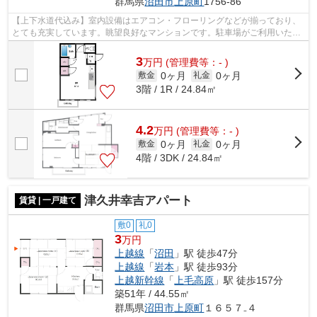
群馬県
沼田市
上原町
1756-86
【上下水道代込み】室内設備はエアコン・フローリングなどが揃っており、
とても充実しています。眺望良好なマンションです。駐車場がご利用いただ
けるマンションです。沼田市での住ま...
3
万
円
(管理費等：- )
0ヶ月
0ヶ月
敷金
礼金
3階 / 1R / 24.84㎡
4.2
万
円
(管理費等：- )
0ヶ月
0ヶ月
敷金
礼金
4階 / 3DK / 24.84㎡
津久井幸吉アパート
賃貸 | 一戸建て
敷0
礼0
3
万円
上越線
「
沼田
」駅 徒歩47分
上越線
「
岩本
」駅 徒歩93分
上越新幹線
「
上毛高原
」駅 徒歩157分
築51年 / 44.55㎡
群馬県
沼田市
上原町
１６５７₋４