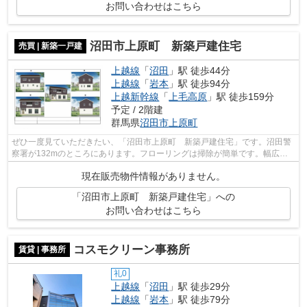
お問い合わせはこちら
沼田市上原町 新築戸建住宅
売買 | 新築一戸建
上越線
「
沼田
」駅 徒歩44分
上越線
「
岩本
」駅 徒歩94分
上越新幹線
「
上毛高原
」駅 徒歩159分
予定 / 2階建
群馬県
沼田市
上原町
ぜひ一度見ていただきたい、「沼田市上原町 新築戸建住宅」です。沼田警
察署が132mのところにあります。フローリングは掃除が簡単です。幅広い
方にご好評な2,680万円の物件での新生活...
現在販売物件情報がありません。
「沼田市上原町 新築戸建住宅」への
お問い合わせはこちら
コスモクリーン事務所
賃貸 | 事務所
礼0
上越線
「
沼田
」駅 徒歩29分
上越線
「
岩本
」駅 徒歩79分