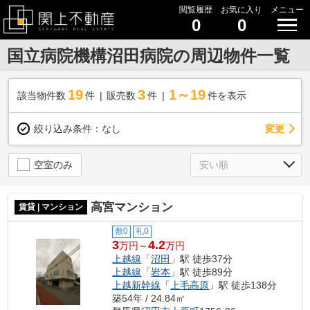
閲覧履歴
お気に入り
メニュー
0
0
国立病院機構沼田病院の周辺物件一覧
19
3
1～19
該当物件数
件
販売数
件
件を表示
変更
絞り込み条件：
なし
空室のみ
高宮マンション
賃貸 | マンション
敷0
礼0
3
4.2
万円～
万円
上越線
「
沼田
」駅 徒歩37分
上越線
「
岩本
」駅 徒歩89分
上越新幹線
「
上毛高原
」駅 徒歩138分
築54年 / 24.84㎡