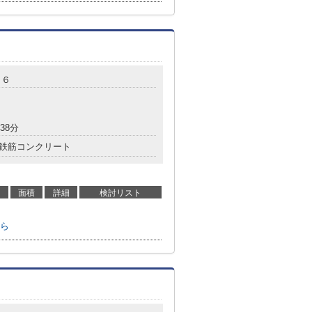
８６
38分
鉄筋コンクリート
面積
詳細
検討リスト
ら