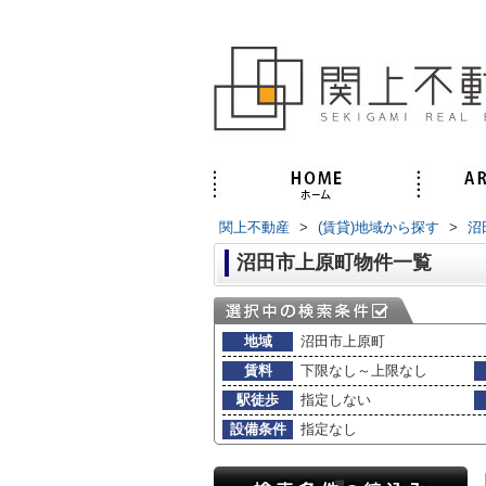
関上不動産
>
(賃貸)地域から探す
>
沼
沼田市上原町物件一覧
地域
沼田市上原町
賃料
下限なし～上限なし
駅徒歩
指定しない
設備条件
指定なし