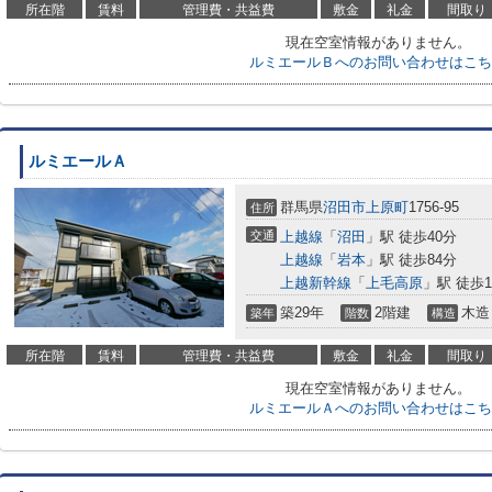
所在階
賃料
管理費・共益費
敷金
礼金
間取り
現在空室情報がありません。
ルミエールＢへのお問い合わせはこち
ルミエールＡ
群馬県
沼田市
上原町
1756-95
住所
交通
上越線
「
沼田
」駅 徒歩40分
上越線
「
岩本
」駅 徒歩84分
上越新幹線
「
上毛高原
」駅 徒歩1
築29年
2階建
木造
築年
階数
構造
所在階
賃料
管理費・共益費
敷金
礼金
間取り
現在空室情報がありません。
ルミエールＡへのお問い合わせはこち