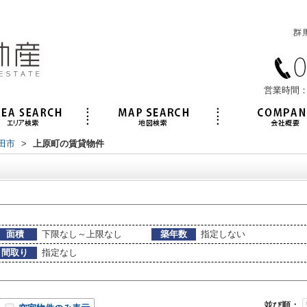
営業時間：
田市
>
上原町の賃貸物件
面積
下限なし～上限なし
築年数
指定しない
間取り
指定なし
並び順：