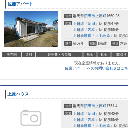
佐藤アパート
群馬県
沼田市
上原町
1660-28
住所
交通
上越線
「
沼田
」駅 徒歩47分
上越線
「
岩本
」駅 徒歩88分
上越新幹線
「
上毛高原
」駅 徒歩1
築37年
1階建
木造
築年
階数
構造
所在階
賃料
管理費・共益費
敷金
礼金
間取り
現在空室情報がありません。
佐藤アパートへのお問い合わせはこち
上原ハウス
群馬県
沼田市
上原町
1731-4
住所
交通
上越線
「
沼田
」駅 徒歩42分
上越線
「
岩本
」駅 徒歩85分
上越新幹線
「
上毛高原
」駅 徒歩1