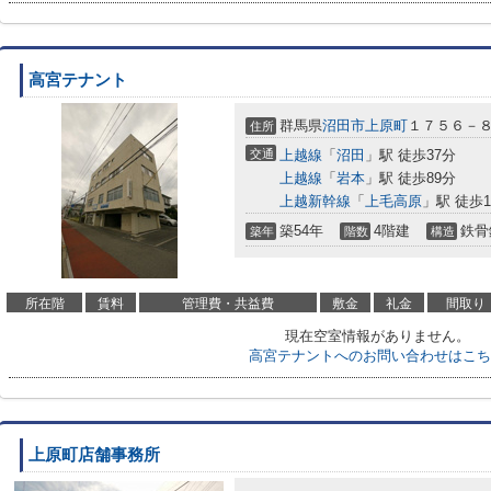
高宮テナント
群馬県
沼田市
上原町
１７５６－
住所
交通
上越線
「
沼田
」駅 徒歩37分
上越線
「
岩本
」駅 徒歩89分
上越新幹線
「
上毛高原
」駅 徒歩1
築54年
4階建
鉄骨
築年
階数
構造
所在階
賃料
管理費・共益費
敷金
礼金
間取り
現在空室情報がありません。
高宮テナントへのお問い合わせはこち
上原町店舗事務所