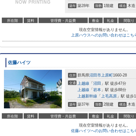
築28年
1階建
木造
築年
階数
構造
所在階
賃料
管理費・共益費
敷金
礼金
間取り
現在空室情報がありません。
上原ハウスへのお問い合わせはこち
佐藤ハイツ
群馬県
沼田市
上原町
1660-28
住所
交通
上越線
「
沼田
」駅 徒歩47分
上越線
「
岩本
」駅 徒歩88分
上越新幹線
「
上毛高原
」駅 徒歩1
築37年
2階建
木造
築年
階数
構造
所在階
賃料
管理費・共益費
敷金
礼金
間取り
現在空室情報がありません。
佐藤ハイツへのお問い合わせはこち