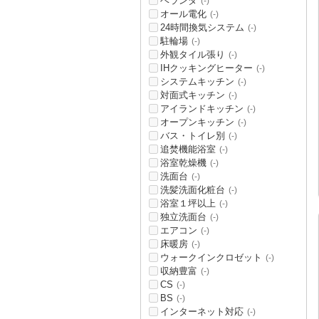
ベランダ
(-)
オール電化
(-)
24時間換気システム
(-)
駐輪場
(-)
外観タイル張り
(-)
IHクッキングヒーター
(-)
システムキッチン
(-)
対面式キッチン
(-)
アイランドキッチン
(-)
オープンキッチン
(-)
バス・トイレ別
(-)
追焚機能浴室
(-)
浴室乾燥機
(-)
洗面台
(-)
洗髪洗面化粧台
(-)
浴室１坪以上
(-)
独立洗面台
(-)
エアコン
(-)
床暖房
(-)
ウォークインクロゼット
(-)
収納豊富
(-)
CS
(-)
BS
(-)
インターネット対応
(-)