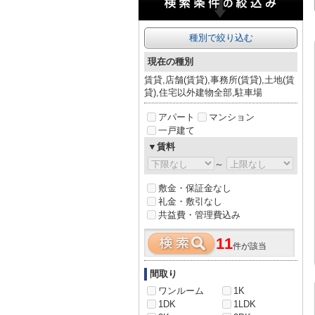
種別で絞り込む
現在の種別
賃貸,店舗(賃貸),事務所(賃貸),土地(賃
貸),住宅以外建物全部,駐車場
アパート
マンション
一戸建て
▼賃料
～
敷金・保証金なし
礼金・敷引なし
共益費・管理費込み
11
件が該当
間取り
ワンルーム
1K
1DK
1LDK