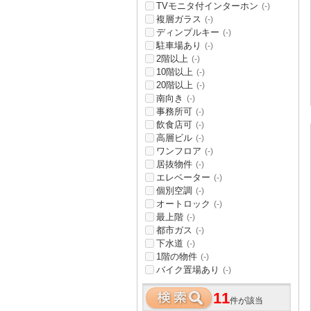
TVモニタ付インターホン
(-)
複層ガラス
(-)
ディンプルキー
(-)
駐車場あり
(-)
2階以上
(-)
10階以上
(-)
20階以上
(-)
南向き
(-)
事務所可
(-)
飲食店可
(-)
高層ビル
(-)
ワンフロア
(-)
居抜物件
(-)
エレベーター
(-)
個別空調
(-)
オートロック
(-)
最上階
(-)
都市ガス
(-)
下水道
(-)
1階の物件
(-)
バイク置場あり
(-)
11
件が該当