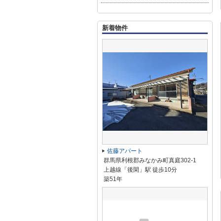
新着物件
佐藤アパート
群馬県利根郡みなかみ町真庭302-1
上越線「後閑」駅 徒歩10分
築51年