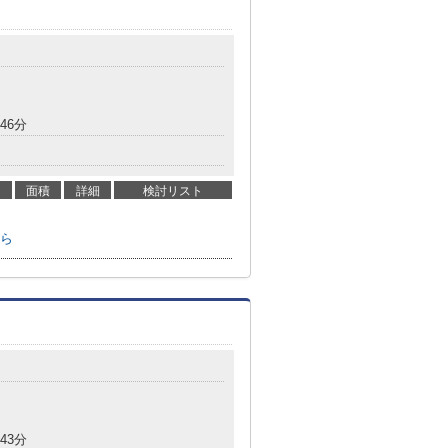
46分
面積
詳細
検討リスト
ら
43分