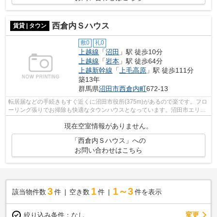
西倉内Ｓハウス
賃貸 | タウン
敷0
礼0
上越線
「
沼田
」駅 徒歩10分
上越線
「
岩本
」駅 徒歩64分
上越新幹線
「
上毛高原
」駅 徒歩111分
築13年
群馬県
沼田市
西倉内町
672-13
転居届などの手続きもすぐ近くに沼田市役所(375m)があるので楽です。フロ
ーリング張りでお掃除も快適なタウンハウスとなっています。沼田市エリア
で新たな生活を始めたいとお考えの方...
現在空室情報がありません。
「西倉内Ｓハウス」への
お問い合わせはこちら
3
1
1～3
該当物件数
件
空き数
件
件を表示
変更
絞り込み条件：
なし