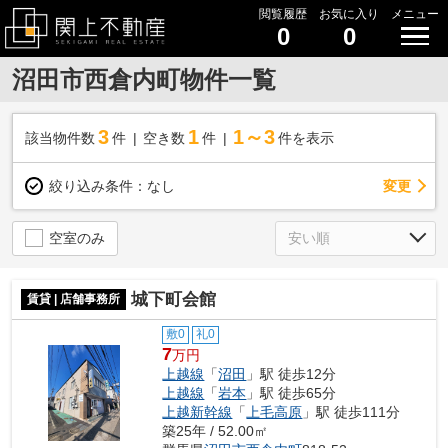
閲覧履歴
お気に入り
メニュー
0
0
沼田市西倉内町物件一覧
3
1
1～3
該当物件数
件
空き数
件
件を表示
変更
絞り込み条件：
なし
空室のみ
城下町会館
賃貸 | 店舗事務所
敷0
礼0
7
万円
上越線
「
沼田
」駅 徒歩12分
上越線
「
岩本
」駅 徒歩65分
上越新幹線
「
上毛高原
」駅 徒歩111分
築25年 / 52.00㎡