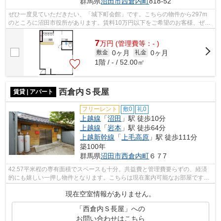
群馬県
沼田市
西倉内町
818-52
ぜひ一度見ていただきたい、「城下町会館」です。こちらの物件から297m
のところに沼田市役所があります。賃料10万円以下をご希望のお客様、ぜひ
お問い合わせください。空き駐車スペー...
7
万
円
(管理費等：- )
0ヶ月
0ヶ月
敷金
礼金
1階 / - / 52.00㎡
西倉内Ｓ長屋
賃貸 | アパート
フリーレント
敷0
礼0
上越線
「
沼田
」駅 徒歩10分
上越線
「
岩本
」駅 徒歩64分
上越新幹線
「
上毛高原
」駅 徒歩111分
築100年
群馬県
沼田市
西倉内町
６７7
42.57平米程の専有面積でスペースも十分。共益費と管理費要らずの、経済
的にも嬉しい一押し物件となります。こちらは現在案内可能なお部屋ですの
で是非ご内覧下さい。追い焚き機能があ...
現在空室情報がありません。
「西倉内Ｓ長屋」への
お問い合わせはこちら