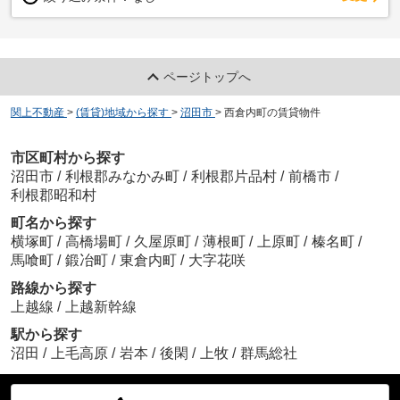
ページトップへ
関上不動産
>
(賃貸)地域から探す
>
沼田市
>
西倉内町の賃貸物件
市区町村から探す
沼田市
/
利根郡みなかみ町
/
利根郡片品村
/
前橋市
/
利根郡昭和村
町名から探す
横塚町
/
高橋場町
/
久屋原町
/
薄根町
/
上原町
/
榛名町
/
馬喰町
/
鍛冶町
/
東倉内町
/
大字花咲
路線から探す
上越線
/
上越新幹線
駅から探す
沼田
/
上毛高原
/
岩本
/
後閑
/
上牧
/
群馬総社