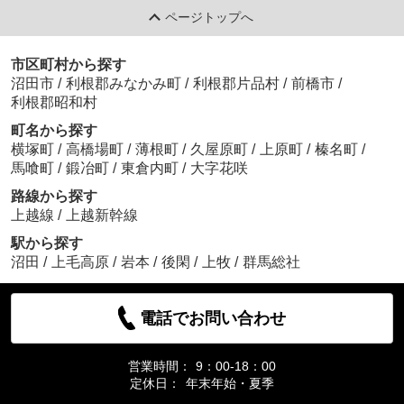
ページトップへ
市区町村から探す
沼田市
/
利根郡みなかみ町
/
利根郡片品村
/
前橋市
/
利根郡昭和村
町名から探す
横塚町
/
高橋場町
/
薄根町
/
久屋原町
/
上原町
/
榛名町
/
馬喰町
/
鍛冶町
/
東倉内町
/
大字花咲
路線から探す
上越線
/
上越新幹線
駅から探す
沼田
/
上毛高原
/
岩本
/
後閑
/
上牧
/
群馬総社
電話でお問い合わせ
営業時間：
9：00-18：00
定休日：
年末年始・夏季