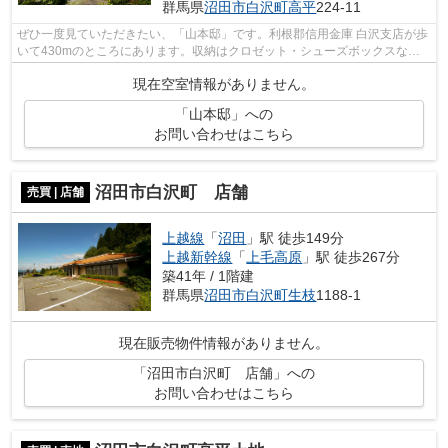
群馬県
沼田市
白沢町高平
224-11
ぜひ一度見ていただきたい、「山本邸」です。利根郡信用金庫 白沢支店が歩
いて430mのところにあります。収納はクロゼット・シューズボックスなど
が備え付けられているので、衣類や日用...
現在空室情報がありません。
「山本邸」への
お問い合わせはこちら
沼田市白沢町 店舗
売買 | 店舗
上越線
「
沼田
」駅 徒歩149分
上越新幹線
「
上毛高原
」駅 徒歩267分
築41年 / 1階建
群馬県
沼田市
白沢町生枝
1188-1
現在販売物件情報がありません。
「沼田市白沢町 店舗」への
お問い合わせはこちら