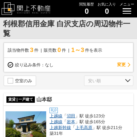
閲覧履歴
お気に入り
メニュー
0
0
利根郡信用金庫 白沢支店の周辺物件一
覧
3
0
1～3
該当物件数
件
販売数
件
件を表示
変更
絞り込み条件：
なし
空室のみ
山本邸
賃貸 | 一戸建て
礼0
上越線
「
沼田
」駅 徒歩123分
上越線
「
岩本
」駅 徒歩165分
上越新幹線
「
上毛高原
」駅 徒歩211分
築31年