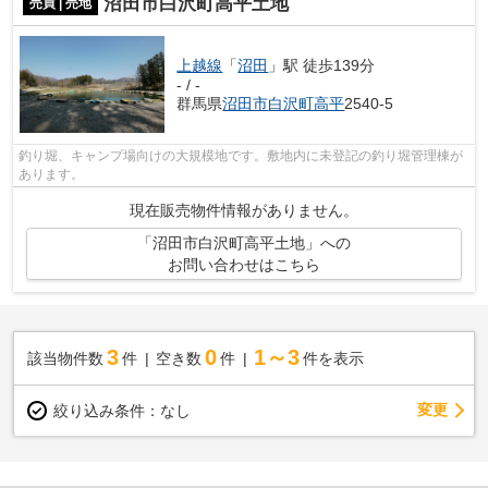
沼田市白沢町高平土地
売買 | 売地
上越線
「
沼田
」駅 徒歩139分
- / -
群馬県
沼田市
白沢町高平
2540-5
釣り堀、キャンプ場向けの大規模地です。敷地内に未登記の釣り堀管理棟が
あります。
現在販売物件情報がありません。
「沼田市白沢町高平土地」への
お問い合わせはこちら
3
0
1～3
該当物件数
件
空き数
件
件を表示
変更
絞り込み条件：
なし