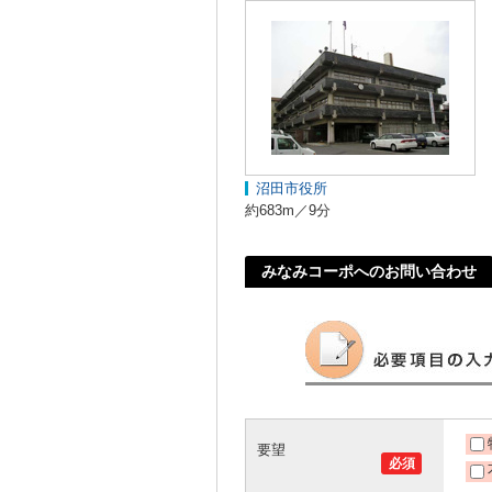
沼田市役所
約683m／9分
みなみコーポへのお問い合わせ
要望
必須