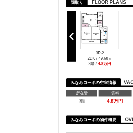
FLOOR PLANS
間取り
3R-2
2DK / 49.68㎡
3階 /
4.8万円
VA
みなみコーポの空室情報
所在階
賃料
4.8万円
3階
OV
みなみコーポの物件概要