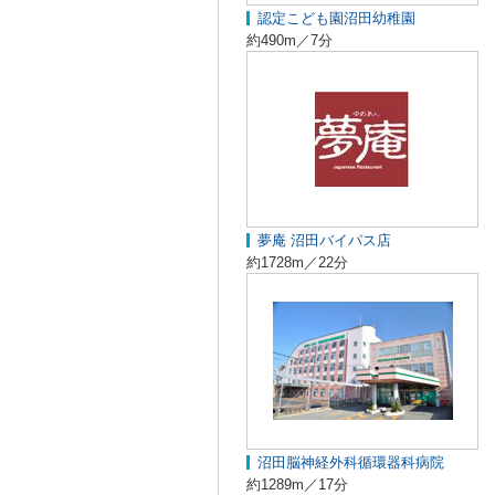
認定こども園沼田幼稚園
約490m／7分
夢庵 沼田バイパス店
約1728m／22分
沼田脳神経外科循環器科病院
約1289m／17分