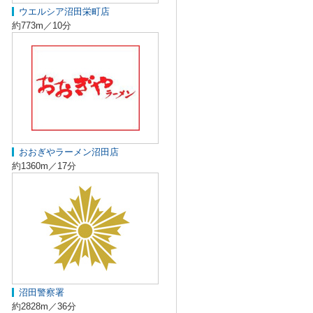
ウエルシア沼田栄町店
約773m／10分
おおぎやラーメン沼田店
約1360m／17分
沼田警察署
約2828m／36分