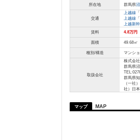
所在地
群馬県
沼
上越線
「
交通
上越線
「
上越新幹
賃料
4.8万円
面積
49.68㎡
種別/構造
マンショ
株式会社
群馬県
TEL:027
取扱会社
群馬県知
（一社）
社）日本
MAP
マップ