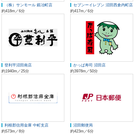
（株）サンモール 鍛冶町店
セブンーイレブン 沼田西倉内町店
約418m／6分
約417m／6分
登利平沼田南店
かっぱ寿司 沼田店
約1940m／25分
約3978m／50分
利根郡信用金庫 中町支店
沼田郵便局
約573m／8分
約423m／6分