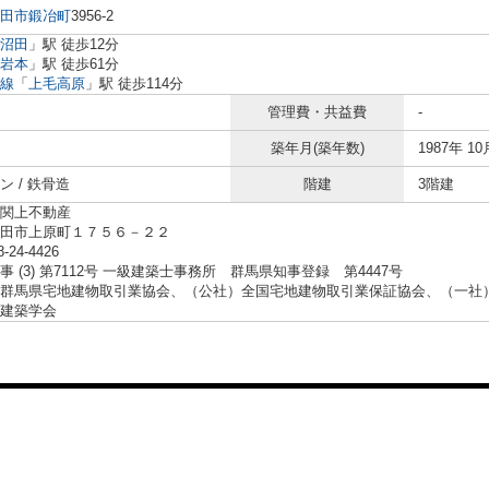
田市
鍛冶町
3956-2
沼田
」駅 徒歩12分
岩本
」駅 徒歩61分
線
「
上毛高原
」駅 徒歩114分
管理費・共益費
-
築年月(築年数)
1987年 10
ン / 鉄骨造
階建
3階建
関上不動産
沼田市上原町１７５６－２２
8-24-4426
事 (3) 第7112号 一級建築士事務所 群馬県知事登録 第4447号
群馬県宅地建物取引業協会、（公社）全国宅地建物取引業保証協会、（一社
建築学会