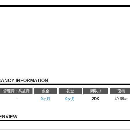
CANCY INFORMATION
管理費・共益費
敷金
礼金
間取り
面積
-
0ヶ月
0ヶ月
2DK
49.68㎡
ERVIEW