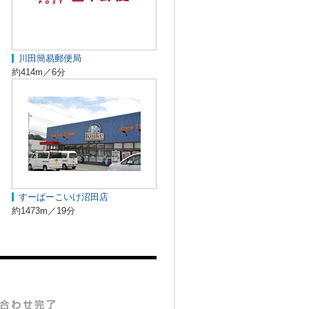
川田簡易郵便局
約414m／6分
すーぱーこいけ沼田店
約1473m／19分