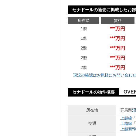
セナドールの過去に掲載したお部
所在階
賃料
***万円
1階
***万円
1階
***万円
2階
***万円
2階
***万円
2階
現況の確認はお気軽にお問い合わ
OVE
セナドールの物件概要
所在地
群馬県
沼
上越線
「
交通
上越線
「
上越新幹