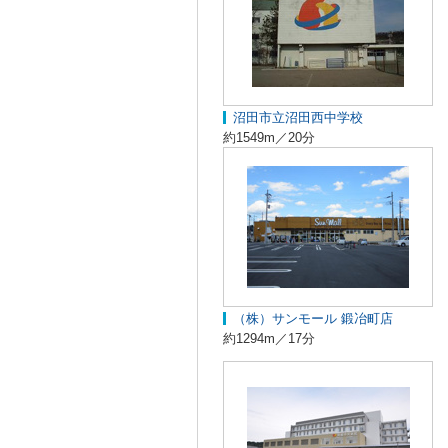
沼田市立沼田西中学校
約1549m／20分
（株）サンモール 鍛冶町店
約1294m／17分