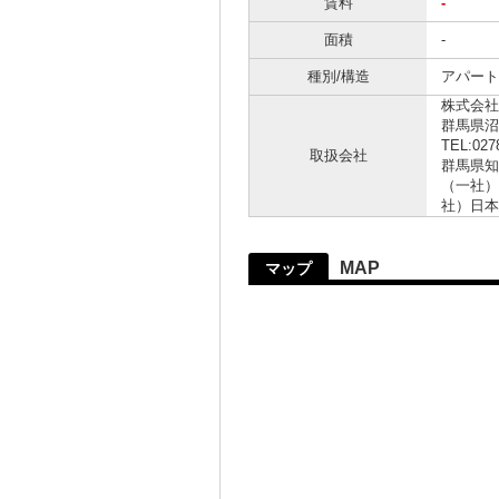
賃料
-
面積
-
種別/構造
アパート 
株式会社
群馬県
TEL:027
取扱会社
群馬県知
（一社）
社）日本
MAP
マップ