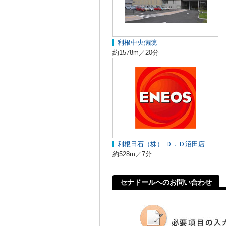
利根中央病院
約1578m／20分
利根日石（株） Ｄ．Ｄ沼田店
約528m／7分
セナドールへのお問い合わせ