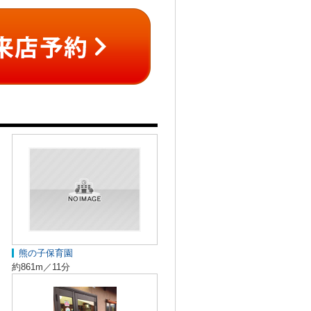
熊の子保育園
約861m／11分