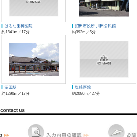
はるな歯科医院
沼田市役所 川田公民館
約1341m／17分
約392m／5分
沼田駅
塩崎医院
約1290m／17分
約2090m／27分
contact us