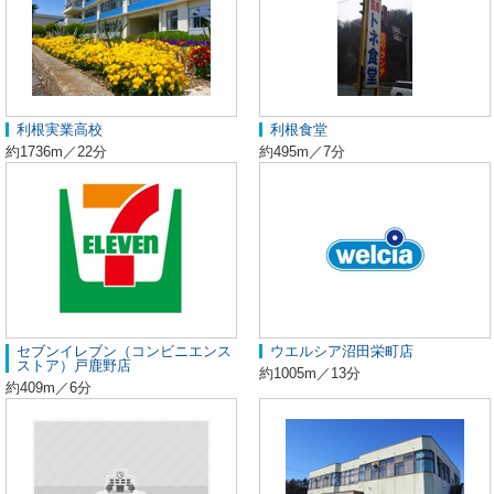
利根実業高校
利根食堂
約1736m／22分
約495m／7分
セブンイレブン（コンビニエンス
ウエルシア沼田栄町店
ストア）戸鹿野店
約1005m／13分
約409m／6分