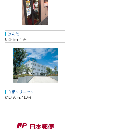
ほんだ
約345m／5分
白根クリニック
約1497m／19分