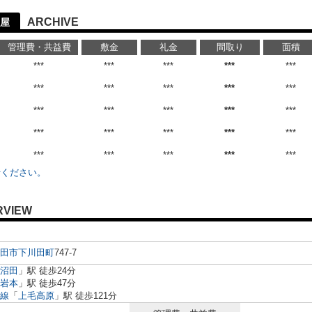
ARCHIVE
屋
管理費・共益費
敷金
礼金
間取り
面積
***
***
***
***
***
***
***
***
***
***
***
***
***
***
***
***
***
***
***
***
***
***
***
***
***
せください。
RVIEW
田市
下川田町
747-7
沼田
」駅 徒歩24分
岩本
」駅 徒歩47分
線
「
上毛高原
」駅 徒歩121分