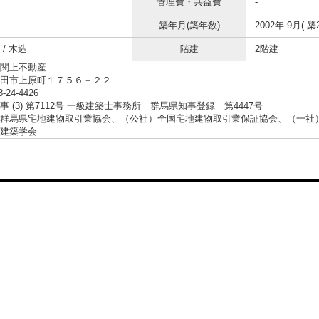
管理費・共益費
-
築年月(築年数)
2002年 9月( 築
/ 木造
階建
2階建
関上不動産
沼田市上原町１７５６－２２
8-24-4426
事 (3) 第7112号 一級建築士事務所 群馬県知事登録 第4447号
群馬県宅地建物取引業協会、（公社）全国宅地建物取引業保証協会、（一社
建築学会