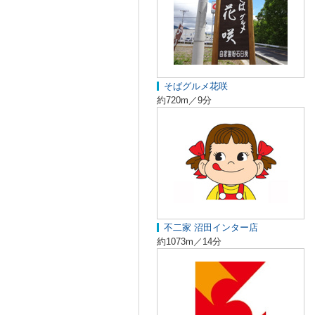
そばグルメ花咲
約720m／9分
不二家 沼田インター店
約1073m／14分