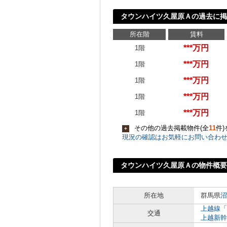
タウンハイツ久屋原Ａの過去に掲
所在階
賃料
***万円
1階
***万円
1階
***万円
1階
***万円
1階
***万円
1階
その他の過去掲載物件(全
11
件
+
現況の確認はお気軽にお問い合わ
タウンハイツ久屋原Ａの物件概要
所在地
群馬県
沼
上越線
「
交通
上越新幹