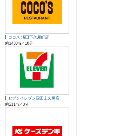
ココス 沼田下久屋町店
約1430m／18分
セブンイレブン沼田上久屋店
約211m／3分