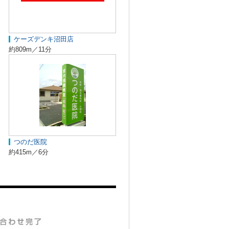
ケーズデンキ沼田店
約809m／11分
つのだ医院
約415m／6分