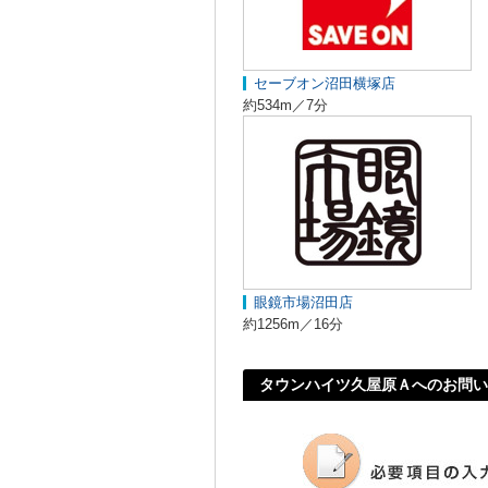
セーブオン沼田横塚店
約534m／7分
眼鏡市場沼田店
約1256m／16分
タウンハイツ久屋原Ａへのお問い