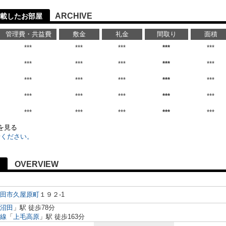
ARCHIVE
載したお部屋
管理費・共益費
敷金
礼金
間取り
面積
***
***
***
***
***
***
***
***
***
***
***
***
***
***
***
***
***
***
***
***
***
***
***
***
***
)を見る
せください。
OVERVIEW
田市
久屋原町
１９２-1
沼田
」駅 徒歩78分
線
「
上毛高原
」駅 徒歩163分