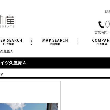
営業時間：
ツ久屋原Ａ
イツ久屋原Ａ
RY