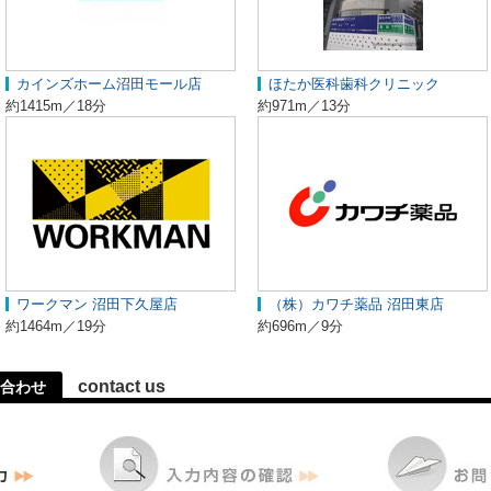
カインズホーム沼田モール店
ほたか医科歯科クリニック
約1415m／18分
約971m／13分
ワークマン 沼田下久屋店
（株）カワチ薬品 沼田東店
約1464m／19分
約696m／9分
contact us
合わせ