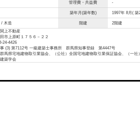
管理費・共益費
-
築年月(築年数)
1997年 8月( 築
/ 木造
階建
2階建
関上不動産
沼田市上原町１７５６－２２
8-24-4426
事 (3) 第7112号 一級建築士事務所 群馬県知事登録 第4447号
群馬県宅地建物取引業協会、（公社）全国宅地建物取引業保証協会、（一社
建築学会