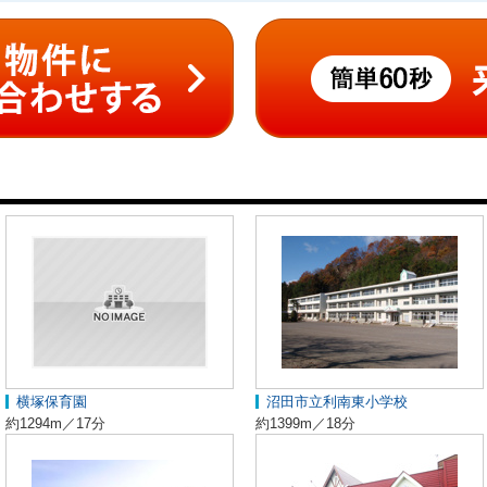
横塚保育園
沼田市立利南東小学校
約1294m／17分
約1399m／18分