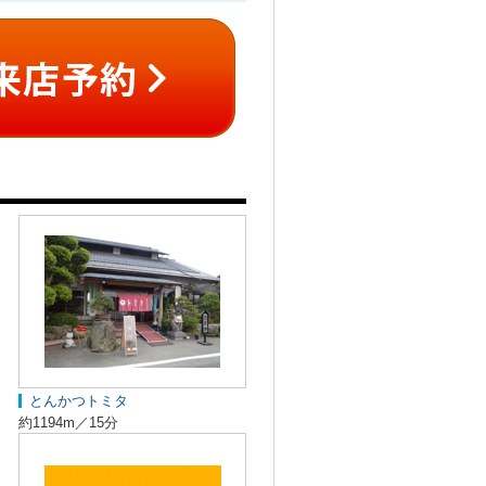
とんかつトミタ
約1194m／15分