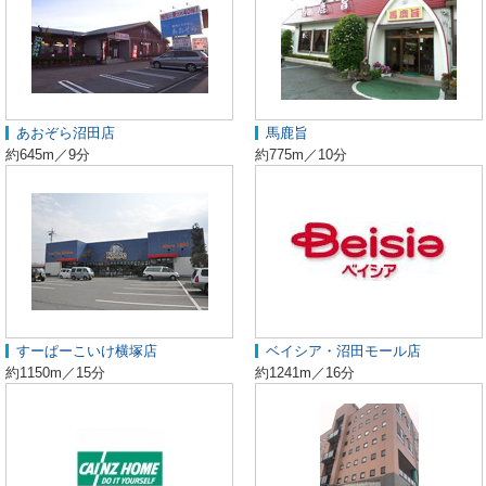
あおぞら沼田店
馬鹿旨
約645m／9分
約775m／10分
すーぱーこいけ横塚店
ベイシア・沼田モール店
約1150m／15分
約1241m／16分