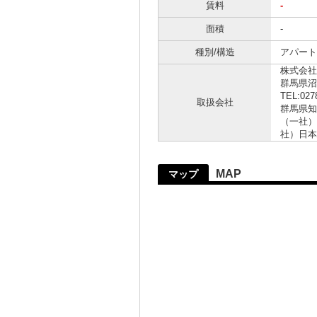
賃料
-
面積
-
種別/構造
アパート 
株式会社
群馬県
TEL:027
取扱会社
群馬県知
（一社）
社）日本
MAP
マップ