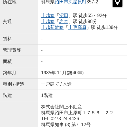
所在地
群馬県
沼田市
久屋原町
357-2
上越線
「
沼田
」駅 徒歩55～92分
交通
上越線
「
岩本
」駅 徒歩98分
上越新幹線
「
上毛高原
」駅 徒歩138分
賃料
-
管理費等
-
面積
-
築年月
1985年 11月(築40年)
種別 / 構造
一戸建て / 木造
階建
1階建
株式会社関上不動産
群馬県沼田市上原町１７５６－２２
TEL:0278-24-4426
群馬県知事 (3) 第7112号