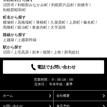
沼田市
/
利根郡みなかみ町
/
利根郡片品村
/
前橋市
/
利根郡昭和村
町名から探す
横塚町
/
高橋場町
/
薄根町
/
久屋原町
/
上原町
/
榛名町
/
馬喰町
/
鍛冶町
/
東倉内町
/
大字花咲
路線から探す
上越線
/
上越新幹線
駅から探す
沼田
/
上毛高原
/
岩本
/
後閑
/
上牧
/
群馬総社
電話でお問い合わせ
営業時間：
9：00-18：00
定休日：
年末年始・夏季
ホーム
会社概要
お問い合わせ
来店予約