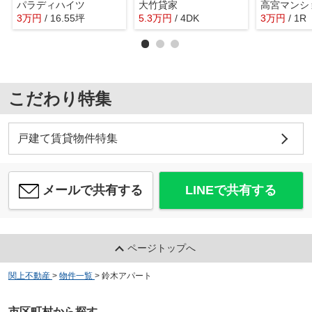
パラディハイツ
大竹貸家
高宮マンシ
3
万
円
/ 16.55坪
5.3
万
円
/ 4DK
3
万
円
/ 1R
こだわり特集
戸建て賃貸物件特集
メールで共有する
LINEで共有する
ページトップへ
関上不動産
>
物件一覧
>
鈴木アパート
市区町村から探す