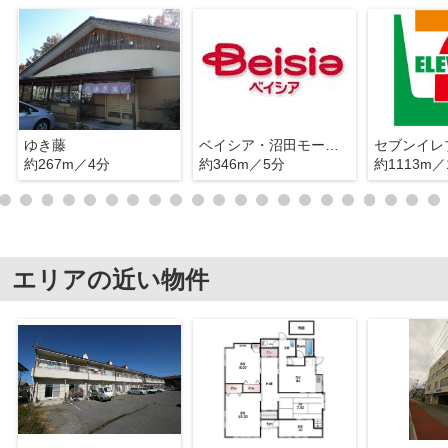
ゆき藤
ベイシア・沼田モール店
約267m／4分
約346m／5分
約1113m／
エリアの近い物件