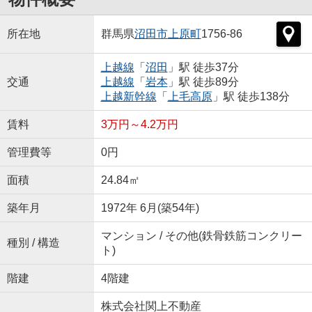
所在地
群馬県
沼田市
上原町
1756-86
上越線
「
沼田
」駅 徒歩37分
交通
上越線
「
岩本
」駅 徒歩89分
上越新幹線
「
上毛高原
」駅 徒歩138分
賃料
3万円～4.2万円
管理費等
0円
面積
24.84㎡
築年月
1972年 6月(築54年)
マンション / その他(鉄骨鉄筋コンクリー
種別 / 構造
ト)
階建
4階建
株式会社関上不動産