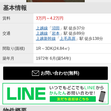
基本情報
賃料
3万円～4.2万円
上越線
「
沼田
」駅 徒歩37分
交通
上越線
「
岩本
」駅 徒歩89分
上越新幹線
「
上毛高原
」駅 徒歩138分
間取り(面積)
1R～3DK(24.84㎡)
築年月
1972年 6月(築54年)
お問い合わせ(無料)
物件概要