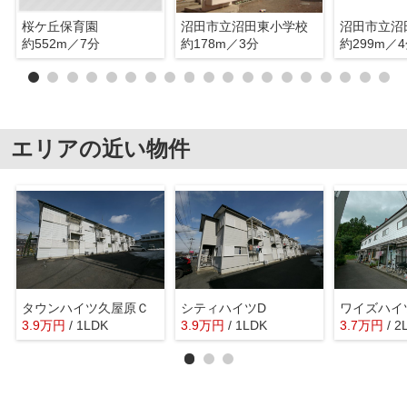
桜ケ丘保育園
沼田市立沼田東小学校
沼田市立沼
約552m／7分
約178m／3分
約299m／
エリアの近い物件
タウンハイツ久屋原Ｃ
シティハイツD
ワイズハイ
3.9
万
円
/ 1LDK
3.9
万
円
/ 1LDK
3.7
万
円
/ 2