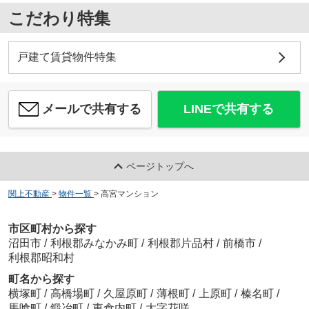
こだわり特集
戸建て賃貸物件特集
メールで共有する
LINEで共有する
ページトップへ
関上不動産
>
物件一覧
>
高宮マンション
市区町村から探す
沼田市
/
利根郡みなかみ町
/
利根郡片品村
/
前橋市
/
利根郡昭和村
町名から探す
横塚町
/
高橋場町
/
久屋原町
/
薄根町
/
上原町
/
榛名町
/
馬喰町
/
鍛冶町
/
東倉内町
/
大字花咲