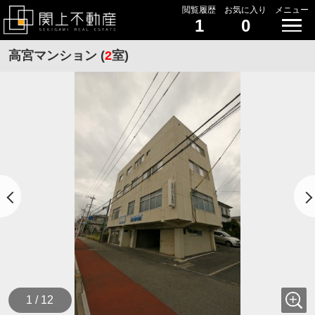
閲覧履歴
お気に入り
メニュー
1
0
高宮マンション (
2
室)
1 / 12