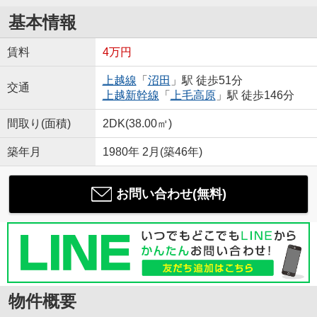
基本情報
賃料
4万円
上越線
「
沼田
」駅 徒歩51分
交通
上越新幹線
「
上毛高原
」駅 徒歩146分
間取り(面積)
2DK(38.00㎡)
築年月
1980年 2月(築46年)
お問い合わせ(無料)
物件概要