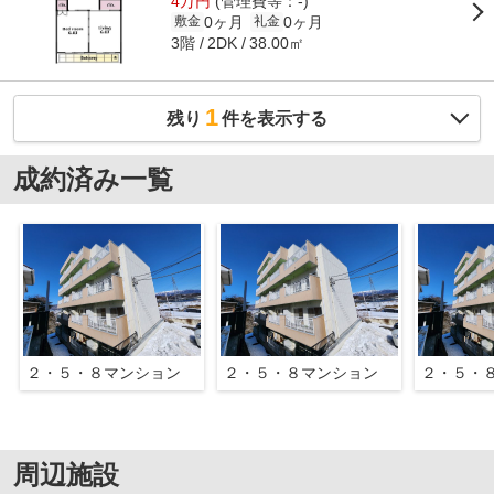
4万円
(管理費等：-)
0ヶ月
0ヶ月
敷金
礼金
3階
38.00㎡
2DK
1
残り
件を表示する
成約済み一覧
２・５・８マンション
２・５・８マンション
２・５・
周辺施設