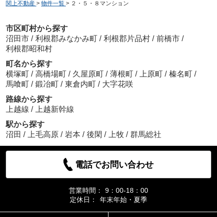
関上不動産
>
物件一覧
>
２・５・８マンション
市区町村から探す
沼田市
/
利根郡みなかみ町
/
利根郡片品村
/
前橋市
/
利根郡昭和村
町名から探す
横塚町
/
高橋場町
/
久屋原町
/
薄根町
/
上原町
/
榛名町
/
馬喰町
/
鍛冶町
/
東倉内町
/
大字花咲
路線から探す
上越線
/
上越新幹線
駅から探す
沼田
/
上毛高原
/
岩本
/
後閑
/
上牧
/
群馬総社
電話でお問い合わせ
営業時間：
9：00-18：00
定休日：
年末年始・夏季