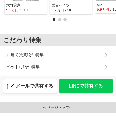
aile
大竹貸家
愛宕ハイツ
5.9
万
円
/ 1
5.3
万
円
/ 4DK
3.7
万
円
/ 1K
こだわり特集
戸建て賃貸物件特集
ペット可物件特集
メールで共有する
LINEで共有する
ページトップへ