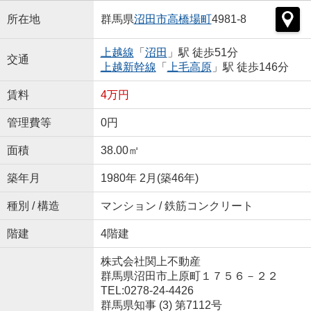
所在地
群馬県
沼田市
高橋場町
4981-8
上越線
「
沼田
」駅 徒歩51分
交通
上越新幹線
「
上毛高原
」駅 徒歩146分
賃料
4万円
管理費等
0円
面積
38.00㎡
築年月
1980年 2月(築46年)
種別 / 構造
マンション / 鉄筋コンクリート
階建
4階建
株式会社関上不動産
群馬県沼田市上原町１７５６－２２
TEL:0278-24-4426
群馬県知事 (3) 第7112号