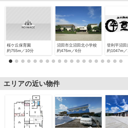
桜ケ丘保育園
沼田市立沼田北小学校
登利平沼田
約755m／10分
約476m／6分
約1047m／
エリアの近い物件