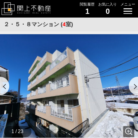
閲覧履歴
お気に入り
メニュー
1
0
２・５・８マンション (
4
室)
1 / 23