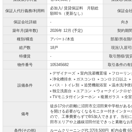
必加入/
賃貸保証料 月額総
保証人代行義務/利用料
保証会
額80％（更新なし）
保証会社詳細
-
向き
築年月(築年数)
2026年 12月 (予定)
契約期
種別/構造
アパート/木造
部屋/所在階
総戸数
18戸
現況/入居可
特優賃
-
取引態様/賃
物件番号
105345682
取引条件の有
デザイナーズ
室内洗濯機置場
フローリン
浄化槽排水
ガスコンロ
コンロ２口以上
バス・トイレ別
追焚機能浴室
温水洗浄便
設備条件
独立洗面台
エアコン
ウォークインクロゼ
TVモニタ付インターホン
複層ガラス
全室
徒歩17分の距離に沼田市立沼田東中学校があ
を開ける必要がなくなるモニター付きインター
備考
ので、工事費要らずでBS加入できます。当社
田市エリアや上越線沼田付近できっと素敵なお
条件(その他)
ルームクリーニング代:3万8,500円 町内会費:6