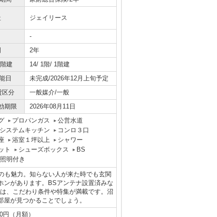
社
ジェイリース
-
間
2年
/階建
14/ 1階/ 1階建
能日
未完成/2026年12月上旬予定
貸区分
一般媒介/一般
効期限
2026年08月11日
グ
プロパンガス
公営水道
システムキッチン
コンロ３口
座
浴室１坪以上
シャワー
ット
シューズボックス
BS
照明付き
るのも魅力。知らない人が来た時でも玄関
ホンがあります。BSアンテナ設置済みな
には、こだわり条件や特集が満載です。沼
部屋が見つかることでしょう。
50円（月額）