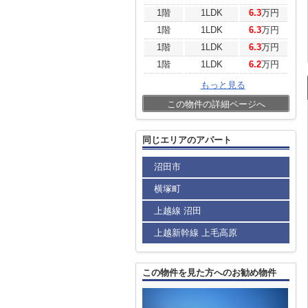
1階
1LDK
6.3
万円
1階
1LDK
6.3
万円
1階
1LDK
6.3
万円
1階
1LDK
6.2
万円
もっと見る
この物件の詳細ページへ
同じエリアのアパート
沼田市
横塚町
上越線 沼田
上越新幹線 上毛高原
この物件を見た方へのお勧め物件