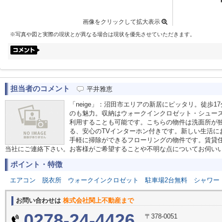
画像をクリックして拡大表示
※写真や図と実際の現状とが異なる場合は現状を優先させていただきます。
担当者のコメント
平井雅恵
「neige」：沼田市エリアの新居にピッタリ。徒歩
のも魅力。収納はウォークインクロゼット・シュー
利用することも可能です。こちらの物件は洗面所が
る、安心のTVインターホン付きです。新しい生活に
手軽に掃除ができるフローリングの物件です。賃貸
当社にご連絡下さい。お客様がご希望することや不明な点についてお伺い
ポイント・特徴
エアコン
脱衣所
ウォークインクロゼット
駐車場2台無料
シャワー
お問い合わせは
株式会社関上不動産まで
0278-24-4426
〒378-0051