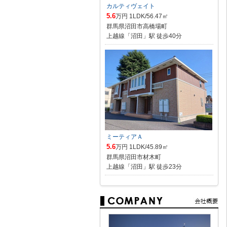
カルティヴェイト
5.6
万円 1LDK/56.47㎡
群馬県沼田市高橋場町
上越線「沼田」駅 徒歩40分
ミーティアＡ
5.6
万円 1LDK/45.89㎡
群馬県沼田市材木町
上越線「沼田」駅 徒歩23分