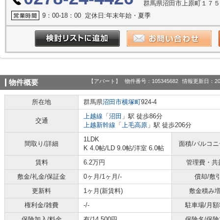
群馬県沼田市上原町１７
9：00-18：00 定休日:年末年始・夏季
【アパート】
物件番号：105345682
情報更新日：20
物件概要
所在地
群馬県
沼田市
横塚町
924-4
上越線
「
沼田
」駅 徒歩86分
交通
上越新幹線
「
上毛高原
」駅 徒歩206分
1LDK
間取り/詳細
面積/バルコ
K 4.0帖
/
LD 9.0帖
/
洋室 6.0帖
賃料
6.2万円
管理費・共
敷金/礼金/保証金
0ヶ月/1ヶ月/-
償却/敷
更新料
1ヶ月(新賃料)
敷金積み
権利金/雑費
-/-
駐車場/月額
保険加入/料金
有/14,500円
保険名/保険