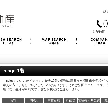
営業時間：
neige 1階
「neige」のここがイチオシ。徒歩17分の距離に沼田市立沼田東中学校
考えの方に、ぜひご紹介したい街があります。それは沼田市エリアです。
感じない生活が可能です。ぜひお気軽にご連絡下さい。
賃料
間取り
専有面積
所在階
管理費・共益費
敷