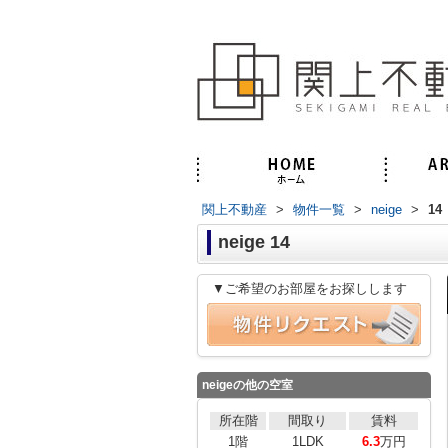
関上不動産
>
物件一覧
>
neige
>
14
neige 14
▼ご希望のお部屋をお探しします
neige
の他の空室
所在階
間取り
賃料
1階
1LDK
6.3
万円