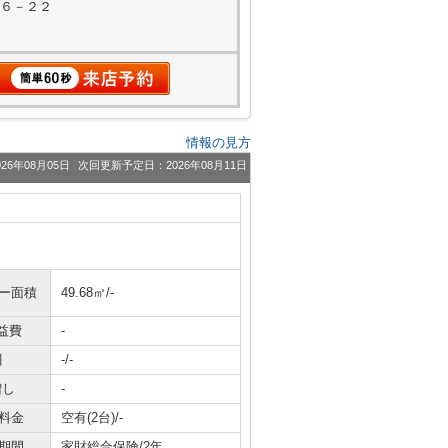
５６－２２
情報の見方
26年08月05日
次回更新予定日：2026年08月11日
ニー面積
49.68㎡/-
益費
-
引
-/-
増し
-
料金
空有(2台)/-
期間
家財総合保険/2年