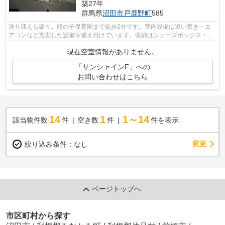
築27年
群馬県
沼田市
戸鹿野町
585
送り迎えも楽々。熊の子保育園まで徒歩2分です。室内設備は追い焚き・エ
アコンなど充実した設備を備え付けています。収納はシューズボックス・ク
ロゼットなど豊富なので、衣類や履き物...
現在空室情報がありません。
「サンシャインF」への
お問い合わせはこちら
14
1
1～14
該当物件数
件
空き数
件
件を表示
変更
絞り込み条件：
なし
ページトップへ
市区町村から探す