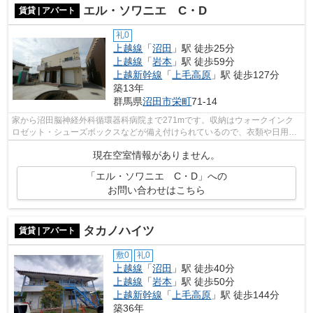
エル・ソワニエ C・D
賃貸 | アパート
礼0
上越線
「
沼田
」駅 徒歩25分
上越線
「
岩本
」駅 徒歩59分
上越新幹線
「
上毛高原
」駅 徒歩127分
築13年
群馬県
沼田市
栄町
71-14
家から沼田脳神経外科循環器科病院まで271mです。収納はウォークインク
ロゼット・シューズボックスなどが備え付けられているので、衣類や日用品
の収納に重宝します。駐輪場付きの物件...
現在空室情報がありません。
「エル・ソワニエ C・D」への
お問い合わせはこちら
タカノハイツ
賃貸 | アパート
敷0
礼0
上越線
「
沼田
」駅 徒歩40分
上越線
「
岩本
」駅 徒歩50分
上越新幹線
「
上毛高原
」駅 徒歩144分
築36年