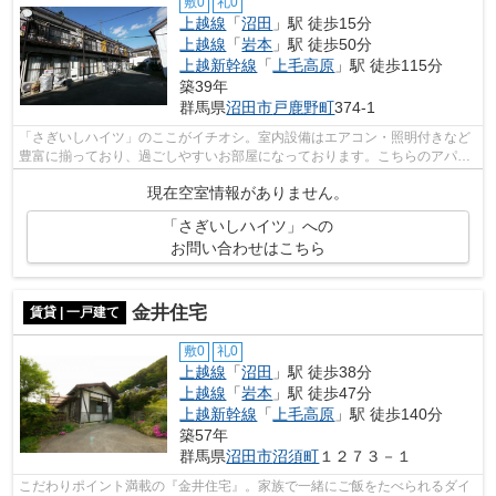
敷0
礼0
上越線
「
沼田
」駅 徒歩15分
上越線
「
岩本
」駅 徒歩50分
上越新幹線
「
上毛高原
」駅 徒歩115分
築39年
群馬県
沼田市
戸鹿野町
374-1
「さぎいしハイツ」のここがイチオシ。室内設備はエアコン・照明付きなど
豊富に揃っており、過ごしやすいお部屋になっております。こちらのアパー
トではご相談次第でペットを飼うこと...
現在空室情報がありません。
「さぎいしハイツ」への
お問い合わせはこちら
金井住宅
賃貸 | 一戸建て
敷0
礼0
上越線
「
沼田
」駅 徒歩38分
上越線
「
岩本
」駅 徒歩47分
上越新幹線
「
上毛高原
」駅 徒歩140分
築57年
群馬県
沼田市
沼須町
１２７３－１
こだわりポイント満載の『金井住宅』。家族で一緒にご飯をたべられるダイ