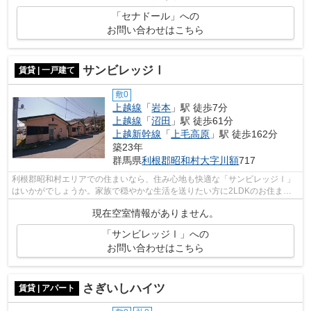
「セナドール」への
お問い合わせはこちら
サンビレッジⅠ
賃貸 | 一戸建て
敷0
上越線
「
岩本
」駅 徒歩7分
上越線
「
沼田
」駅 徒歩61分
上越新幹線
「
上毛高原
」駅 徒歩162分
築23年
群馬県
利根郡昭和村
大字川額
717
利根郡昭和村エリアでの住まいなら、住み心地も快適な「サンビレッジⅠ」
はいかがでしょうか。家族で穏やかな生活を送りたい方に2LDKのお住ま
い。リビングで大切な家族との時間を過ごし...
現在空室情報がありません。
「サンビレッジⅠ」への
お問い合わせはこちら
さぎいしハイツ
賃貸 | アパート