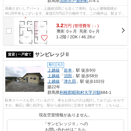
群馬県
沼田市
戸鹿野町
374-1
高橋さぎいしアパート：上越線沼田にも近くて便利。なんと建物面積が
46.28平米もございます。家賃5万円以下の物件です。この物件は、駅まで徒
歩15分に立地しています。これから始まる...
3.2
万
円
(管理費等：- )
0ヶ月
0ヶ月
敷金
礼金
1-2階 / 2DK / 46.28㎡
サンビレッジⅡ
賃貸 | 一戸建て
敷0
礼0
上越線
「
岩本
」駅 徒歩9分
上越線
「
沼田
」駅 徒歩58分
上越線
「
津久田
」駅 徒歩102分
築22年
群馬県
利根郡昭和村
大字川額
684-1
駐車スペースも空いているので、車をお持ちの方は検討してみてはいかがで
すか。幅広い層に好評な、駅から徒歩9分に立地する物件です。こちらはペ
ット相談可の物件です。室内を明るくす...
現在空室情報がありません。
「サンビレッジⅡ」への
お問い合わせはこちら