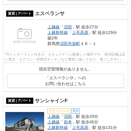
エスペランサ
賃貸 | アパート
上越線
「
沼田
」駅 徒歩27分
上越新幹線
「
上毛高原
」駅 徒歩129分
築2年
群馬県
沼田市
栄町
４６－１
TVインターフォン付きの、セキュリティに配慮した物件です。室内設備は追
い焚き・エアコン・対面式キッチンなど豊富に揃っており、過ごしやすいお
部屋になっております。清掃しやすく...
現在空室情報がありません。
「エスペランサ」への
お問い合わせはこちら
サンシャインF
賃貸 | アパート
フリーレント
礼0
上越線
「
沼田
」駅 徒歩29分
上越線
「
岩本
」駅 徒歩45分
上越新幹線
「
上毛高原
」駅 徒歩131分