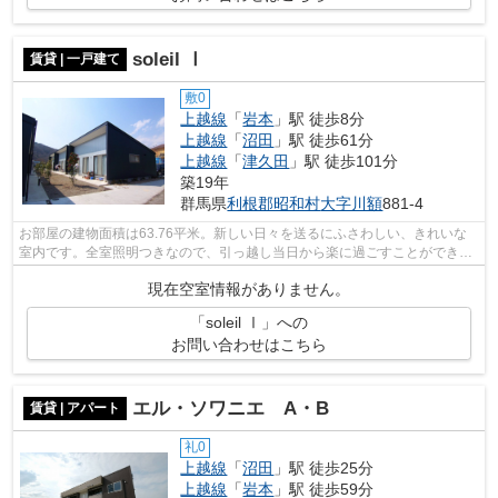
soleil Ⅰ
賃貸 | 一戸建て
敷0
上越線
「
岩本
」駅 徒歩8分
上越線
「
沼田
」駅 徒歩61分
上越線
「
津久田
」駅 徒歩101分
築19年
群馬県
利根郡昭和村
大字川額
881-4
お部屋の建物面積は63.76平米。新しい日々を送るにふさわしい、きれいな
室内です。全室照明つきなので、引っ越し当日から楽に過ごすことができま
す。手軽に掃除ができるフローリングの...
現在空室情報がありません。
「soleil Ⅰ」への
お問い合わせはこちら
エル・ソワニエ A・B
賃貸 | アパート
礼0
上越線
「
沼田
」駅 徒歩25分
上越線
「
岩本
」駅 徒歩59分