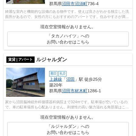
群馬県
沼田市
沼須町
736-4
綺麗な室内と機能的な設備のある物件です。使えば良さがわかる独立した洗
面所があるので、女性の方にもおすすめのアパートです。住みやすさが満載
でイチオシのアパートはこちらです。...
現在空室情報がありません。
「タカノハイツ」への
お問い合わせはこちら
ルジャルダン
賃貸 | アパート
敷0
礼0
上越線
「
沼田
」駅 徒歩25分
築20年
群馬県
沼田市
材木町
1286-1
家から沼田脳神経外科循環器科病院まで324mです。駐車場が空いているの
で、車の駐車場所も心配ありません。利便性の高い魅力溢れる角部屋はこち
らとなっております。この物件はバルコ...
現在空室情報がありません。
「ルジャルダン」への
お問い合わせはこちら