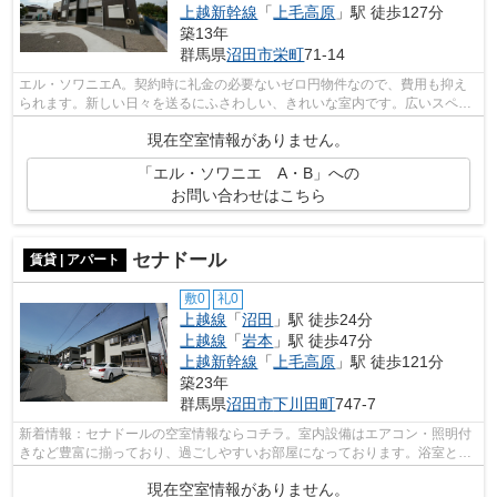
上越新幹線
「
上毛高原
」駅 徒歩127分
築13年
群馬県
沼田市
栄町
71-14
エル・ソワニエA。契約時に礼金の必要ないゼロ円物件なので、費用も抑え
られます。新しい日々を送るにふさわしい、きれいな室内です。広いスペー
スのウォークインクロゼットがあり、衣...
現在空室情報がありません。
「エル・ソワニエ A・B」への
お問い合わせはこちら
セナドール
賃貸 | アパート
敷0
礼0
上越線
「
沼田
」駅 徒歩24分
上越線
「
岩本
」駅 徒歩47分
上越新幹線
「
上毛高原
」駅 徒歩121分
築23年
群馬県
沼田市
下川田町
747-7
新着情報：セナドールの空室情報ならコチラ。室内設備はエアコン・照明付
きなど豊富に揃っており、過ごしやすいお部屋になっております。浴室とト
イレが分かれています。月々の賃料が5...
現在空室情報がありません。