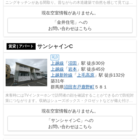
ニングキッチンがある間取り。昔ながらの木造建築で自然を感じて見てはい
かがでしょうか。管理費や共益費が無...
現在空室情報がありません。
「金井住宅」への
お問い合わせはこちら
サンシャインC
賃貸 | アパート
礼0
上越線
「
沼田
」駅 徒歩30分
上越線
「
岩本
」駅 徒歩45分
上越新幹線
「
上毛高原
」駅 徒歩132分
築31年
群馬県
沼田市
戸鹿野町
５８１
来客時にはTVインターホンで訪問者の顔を確認することができるので防犯対
策につながります。収納はシューズボックス・クロゼットなどが備え付けら
れているので、衣類や日用品の収納に...
現在空室情報がありません。
「サンシャインC」への
お問い合わせはこちら