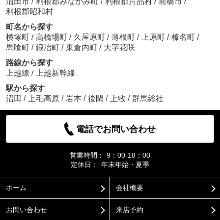
沼田市
/
利根郡みなかみ町
/
利根郡片品村
/
前橋市
/
利根郡昭和村
町名から探す
横塚町
/
高橋場町
/
久屋原町
/
薄根町
/
上原町
/
榛名町
/
馬喰町
/
鍛冶町
/
東倉内町
/
大字花咲
路線から探す
上越線
/
上越新幹線
駅から探す
沼田
/
上毛高原
/
岩本
/
後閑
/
上牧
/
群馬総社
電話でお問い合わせ
営業時間：
9：00-18：00
定休日：
年末年始・夏季
ホーム
会社概要
お問い合わせ
来店予約