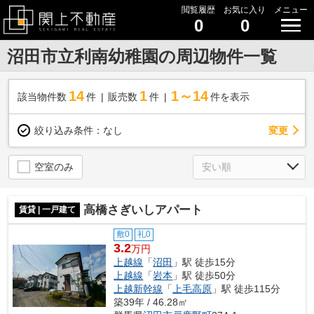
閲覧履歴
お気に入り
メニュー
0
0
沼田市立利南幼稚園の周辺物件一覧
14
1
1～14
該当物件数
件
販売数
件
件を表示
変更
絞り込み条件：
なし
空室のみ
高橋さぎいしアパート
賃貸 | 一戸建て
敷0
礼0
3.2
万円
上越線
「
沼田
」駅 徒歩15分
上越線
「
岩本
」駅 徒歩50分
上越新幹線
「
上毛高原
」駅 徒歩115分
築39年 / 46.28㎡