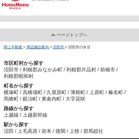
-
ページトップへ
関上不動産
>
周辺施設案内
>
沼田市
>
沼田市の弁当
市区町村から探す
沼田市
/
利根郡みなかみ町
/
利根郡片品村
/
前橋市
/
利根郡昭和村
町名から探す
横塚町
/
高橋場町
/
久屋原町
/
薄根町
/
上原町
/
榛名町
/
馬喰町
/
鍛冶町
/
東倉内町
/
大字花咲
路線から探す
上越線
/
上越新幹線
駅から探す
沼田
/
上毛高原
/
岩本
/
後閑
/
上牧
/
群馬総社