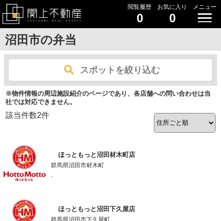
閲覧履歴
お気に入り
メニュー
0
0
沼田市の弁当
スポットを絞り込む
※物件情報の周辺施設紹介のページであり、各店舗への問い合わせは当
社では対応できません。
該当件数
2
件
ほっともっと沼田材木町店
群馬県沼田市材木町
-
ほっともっと沼田下久屋店
群馬県沼田市下久屋町