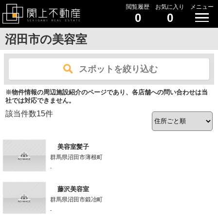
閲覧履歴
お気に入り
メニュー
0
0
沼田市の美容室
スポットを絞り込む
※物件情報の周辺施設紹介のページであり、各店舗への問い合わせは当
社では対応できません。
該当件数
15
件
美容室髪子
群馬県沼田市薄根町
-
藤沢美容室
群馬県沼田市鍛冶町
-