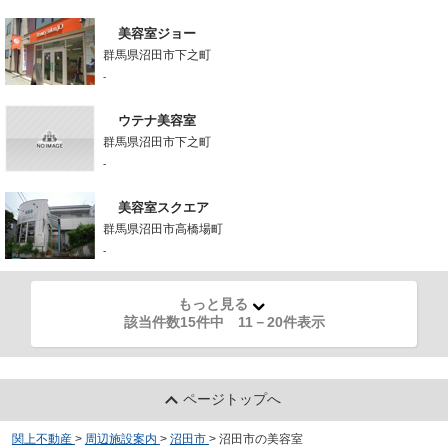
美容室ジョー
群馬県沼田市下之町
-
ウテナ美容室
群馬県沼田市下之町
-
美容室スクエア
群馬県沼田市高橋場町
-
もっと見る
該当件数15件中
11
－
20
件表示
ページトップへ
関上不動産
>
周辺施設案内
>
沼田市
>
沼田市の美容室