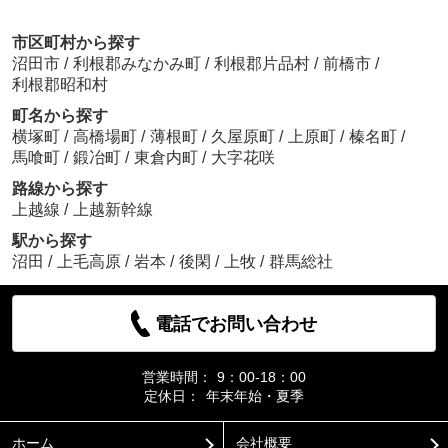
市区町村から探す
沼田市
/
利根郡みなかみ町
/
利根郡片品村
/
前橋市
/
利根郡昭和村
町名から探す
横塚町
/
高橋場町
/
薄根町
/
久屋原町
/
上原町
/
榛名町
/
馬喰町
/
鍛冶町
/
東倉内町
/
大字花咲
路線から探す
上越線
/
上越新幹線
駅から探す
沼田
/
上毛高原
/
岩本
/
後閑
/
上牧
/
群馬総社
電話でお問い合わせ
営業時間：
9：00-18：00
定休日：
年末年始・夏季
ホーム
会社概要